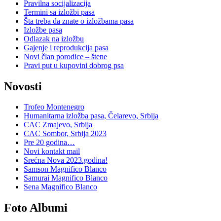
Pravilna socijalizacija
Termini sa izložbi pasa
Šta treba da znate o izložbama pasa
Izložbe pasa
Odlazak na izložbu
Gajenje i reprodukcija pasa
Novi član porodice – štene
Pravi put u kupovini dobrog psa
Novosti
Trofeo Montenegro
Humanitarna izložba pasa, Čelarevo, Srbija
CAC Zmajevo, Srbija
CAC Sombor, Srbija 2023
Pre 20 godina…
Novi kontakt mail
Srećna Nova 2023.godina!
Samson Magnifico Blanco
Samurai Magnifico Blanco
Sena Magnifico Blanco
Foto Albumi