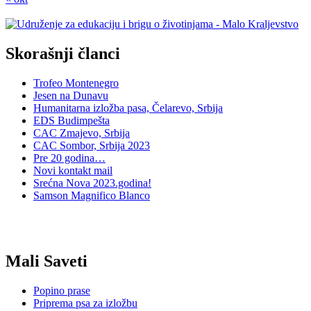
Skorašnji članci
Trofeo Montenegro
Jesen na Dunavu
Humanitarna izložba pasa, Čelarevo, Srbija
EDS Budimpešta
CAC Zmajevo, Srbija
CAC Sombor, Srbija 2023
Pre 20 godina…
Novi kontakt mail
Srećna Nova 2023.godina!
Samson Magnifico Blanco
Mali Saveti
Popino prase
Priprema psa za izložbu