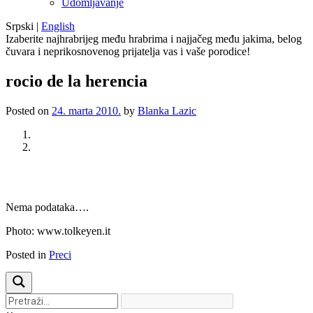
Udomljavanje
Srpski
|
English
Izaberite najhrabrijeg među hrabrima i najjačeg među jakima, belog
čuvara i neprikosnovenog prijatelja vas i vaše porodice!
rocio de la herencia
Posted on
24. marta 2010.
by
Blanka Lazic
Previous
Next
Nema podataka….
Photo: www.tolkeyen.it
Posted in
Preci