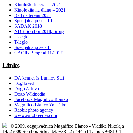
Kinološki bukvar – 2021
Kinologija na dlanu – 2021
Rad na terenu 2021
Specijalna poseta III
SADAK 2018
NDS-Sombor 2018, Srbija
H-leglo
T-leglo
Specijalna poseta II
CACIB Beograd 11/2017
Links
DA kennel Iz Lunnoy Stai
Dog breed
Dogo Arhiva
Dogo Wikipedia
Facebook Magnifico Blanko
Magnifico Blanco YouTube
Rabbit photo agency
www.eurobreeder.com
| © 2009. odgajivačnica Magnifico Blanco - Vladike Nikolaja
14, 25000 Sombor, Srbija tel: +381 25 444 514 ; mob: +381 64