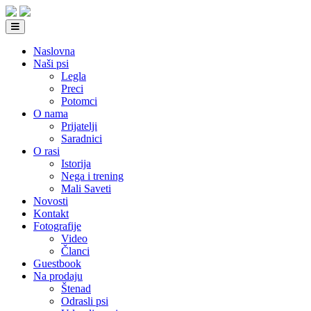
Naslovna
Naši psi
Legla
Preci
Potomci
O nama
Prijatelji
Saradnici
O rasi
Istorija
Nega i trening
Mali Saveti
Novosti
Kontakt
Fotografije
Video
Članci
Guestbook
Na prodaju
Štenad
Odrasli psi