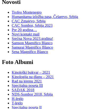
Novosti
Trofeo Montenegro
Humanitarna izložba pasa, Čelarevo, Srbija
CAC Zmajevo, Srbija
CAC Sombor, Srbija 2023
Pre 20 godina…
Novi kontakt mail
Srećna Nova 2023.godina!
Samson Magnifico Blanco
Samurai Magnifico Blanco
Sena Magnifico Blanco
Foto Albumi
Kinološki bukvar – 2021
Kinologija na dlanu – 2021
Rad na terenu 2021
Specijalna poseta III
SADAK 2018
NDS-Sombor 2018, Srbija
H-leglo
T-leglo
Specijalna poseta II