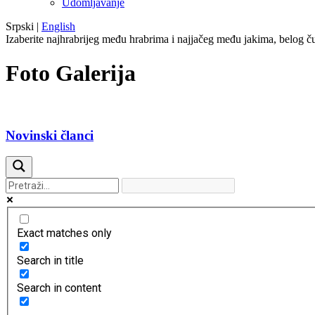
Udomljavanje
Srpski
|
English
Izaberite najhrabrijeg među hrabrima i najjačeg među jakima, belog ču
Foto Galerija
Novinski članci
Exact matches only
Search in title
Search in content