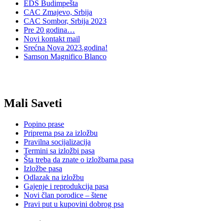
EDS Budimpešta
CAC Zmajevo, Srbija
CAC Sombor, Srbija 2023
Pre 20 godina…
Novi kontakt mail
Srećna Nova 2023.godina!
Samson Magnifico Blanco
Mali Saveti
Popino prase
Priprema psa za izložbu
Pravilna socijalizacija
Termini sa izložbi pasa
Šta treba da znate o izložbama pasa
Izložbe pasa
Odlazak na izložbu
Gajenje i reprodukcija pasa
Novi član porodice – štene
Pravi put u kupovini dobrog psa