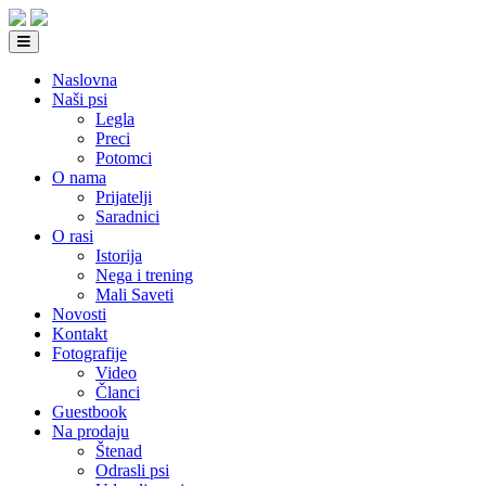
Naslovna
Naši psi
Legla
Preci
Potomci
O nama
Prijatelji
Saradnici
O rasi
Istorija
Nega i trening
Mali Saveti
Novosti
Kontakt
Fotografije
Video
Članci
Guestbook
Na prodaju
Štenad
Odrasli psi