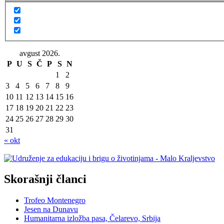
avgust 2026.
P
U
S
Č
P
S
N
1
2
3
4
5
6
7
8
9
10
11
12
13
14
15
16
17
18
19
20
21
22
23
24
25
26
27
28
29
30
31
« okt
Skorašnji članci
Trofeo Montenegro
Jesen na Dunavu
Humanitarna izložba pasa, Čelarevo, Srbija