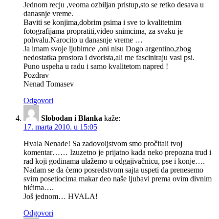
Jednom recju ,veoma ozbiljan pristup,sto se retko desava u
danasnje vreme.
Baviti se konjima,dobrim psima i sve to kvalitetnim
fotografijama propratiti,video snimcima, za svaku je
pohvalu.Narocito u danasnje vreme …
Ja imam svoje ljubimce ,oni nisu Dogo argentino,zbog
nedostatka prostora i dvorista,ali me fasciniraju vasi psi.
Puno uspeha u radu i samo kvalitetom napred !
Pozdrav
Nenad Tomasev
Odgovori
Slobodan i Blanka
kaže:
17. marta 2010. u 15:05
Hvala Nenade! Sa zadovoljstvom smo pročitali tvoj
komentar…… Izuzetno je prijatno kada neko prepozna trud i
rad koji godinama ulažemo u odgajivačnicu, pse i konje….
Nadam se da ćemo posredstvom sajta uspeti da prenesemo
svim posetiocima makar deo naše ljubavi prema ovim divnim
bićima….
Još jednom…
HVALA
!
Odgovori