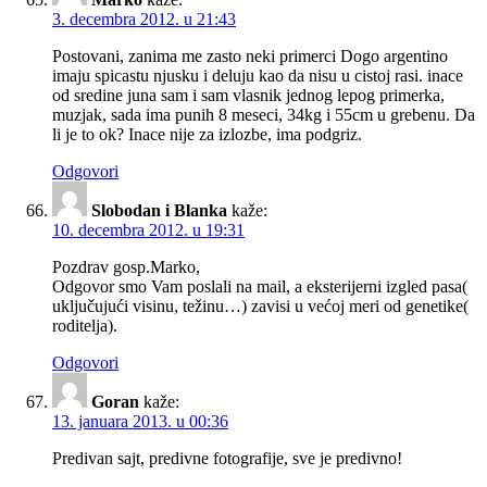
3. decembra 2012. u 21:43
Postovani, zanima me zasto neki primerci Dogo argentino
imaju spicastu njusku i deluju kao da nisu u cistoj rasi. inace
od sredine juna sam i sam vlasnik jednog lepog primerka,
muzjak, sada ima punih 8 meseci, 34kg i 55cm u grebenu. Da
li je to ok? Inace nije za izlozbe, ima podgriz.
Odgovori
Slobodan i Blanka
kaže:
10. decembra 2012. u 19:31
Pozdrav gosp.Marko,
Odgovor smo Vam poslali na mail, a eksterijerni izgled pasa(
uključujući visinu, težinu…) zavisi u većoj meri od genetike(
roditelja).
Odgovori
Goran
kaže:
13. januara 2013. u 00:36
Predivan sajt, predivne fotografije, sve je predivno!