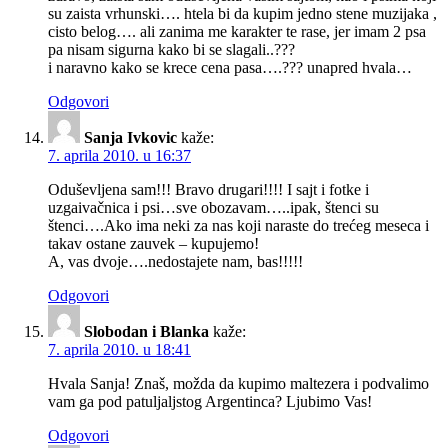
su zaista vrhunski…. htela bi da kupim jedno stene muzijaka ,
cisto belog…. ali zanima me karakter te rase, jer imam 2 psa
pa nisam sigurna kako bi se slagali..???
i naravno kako se krece cena pasa….??? unapred hvala…
Odgovori
Sanja Ivkovic
kaže:
7. aprila 2010. u 16:37
Oduševljena sam!!! Bravo drugari!!!! I sajt i fotke i
uzgaivačnica i psi…sve obozavam…..ipak, štenci su
štenci….Ako ima neki za nas koji naraste do trećeg meseca i
takav ostane zauvek – kupujemo!
A, vas dvoje….nedostajete nam, bas!!!!!
Odgovori
Slobodan i Blanka
kaže:
7. aprila 2010. u 18:41
Hvala Sanja! Znaš, možda da kupimo maltezera i podvalimo
vam ga pod patuljaljstog Argentinca? Ljubimo Vas!
Odgovori