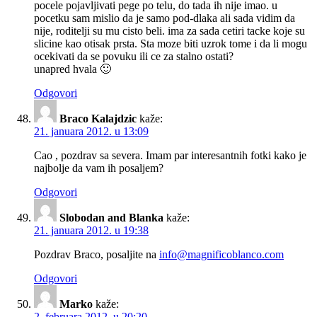
pocele pojavljivati pege po telu, do tada ih nije imao. u
pocetku sam mislio da je samo pod-dlaka ali sada vidim da
nije, roditelji su mu cisto beli. ima za sada cetiri tacke koje su
slicine kao otisak prsta. Sta moze biti uzrok tome i da li mogu
ocekivati da se povuku ili ce za stalno ostati?
unapred hvala 🙂
Odgovori
Braco Kalajdzic
kaže:
21. januara 2012. u 13:09
Cao , pozdrav sa severa. Imam par interesantnih fotki kako je
najbolje da vam ih posaljem?
Odgovori
Slobodan and Blanka
kaže:
21. januara 2012. u 19:38
Pozdrav Braco, posaljite na
info@magnificoblanco.com
Odgovori
Marko
kaže:
2. februara 2012. u 20:20