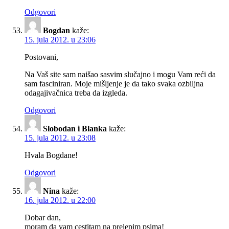
Odgovori
Bogdan
kaže:
15. jula 2012. u 23:06
Postovani,
Na Vaš site sam naišao sasvim slučajno i mogu Vam reći da
sam fasciniran. Moje mišljenje je da tako svaka ozbiljna
odagajivačnica treba da izgleda.
Odgovori
Slobodan i Blanka
kaže:
15. jula 2012. u 23:08
Hvala Bogdane!
Odgovori
Nina
kaže:
16. jula 2012. u 22:00
Dobar dan,
moram da vam cestitam na prelepim psima!