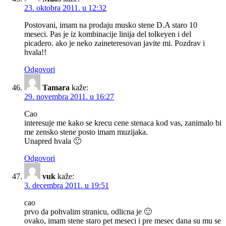
23. oktobra 2011. u 12:32
Postovani, imam na prodaju musko stene D.A staro 10
meseci. Pas je iz kombinacije linija del tolkeyen i del
picadero. ako je neko zaineteresovan javite mi. Pozdrav i
hvala!!
Odgovori
Tamara
kaže:
29. novembra 2011. u 16:27
Cao
interesuje me kako se krecu cene stenaca kod vas, zanimalo bi
me zensko stene posto imam muzijaka.
Unapred hvala 🙂
Odgovori
vuk
kaže:
3. decembra 2011. u 19:51
cao
prvo da pohvalim stranicu, odlicna je 🙂
ovako, imam stene staro pet meseci i pre mesec dana su mu se