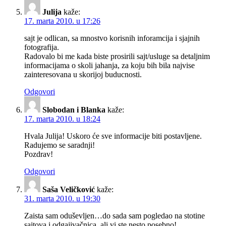
Julija
kaže:
17. marta 2010. u 17:26
sajt je odlican, sa mnostvo korisnih inforamcija i sjajnih
fotografija.
Radovalo bi me kada biste prosirili sajt/usluge sa detaljnim
informacijama o skoli jahanja, za koju bih bila najvise
zainteresovana u skorijoj buducnosti.
Odgovori
Slobodan i Blanka
kaže:
17. marta 2010. u 18:24
Hvala Julija! Uskoro će sve informacije biti postavljene.
Radujemo se saradnji!
Pozdrav!
Odgovori
Saša Veličković
kaže:
31. marta 2010. u 19:30
Zaista sam oduševljen…do sada sam pogledao na stotine
sajtova i odgajivačnica, ali vi ste nesto posebno!