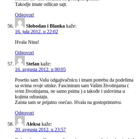
Takodje imate odlican sajt.
Odgovori
Slobodan i Blanka
kaže:
16. jula 2012. u 22:02
Hvala Nina!
Odgovori
Stefan
kaže:
16. avgusta 2012. u 00:05
Posetio sam Vašu odgajivačnicu i imam potrebu da podelima
sa svima svoje utiske. Fasciniram sam Vašim životinjama (
svim životinjama, ne samo psima ) a takođe i uslovima u
kojima odrastaju.
Zaista sam se prijatno osećao. Hvala na gostoprimstvu.
Odgovori
Aleksa
kaže:
20. avgusta 2012. u 23:57