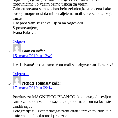
rodovnicima i o vasim psima uspela da vidim.
Zainteresovana sam za cisto belu zeknicu,koja je cena i ako
postoji mogucnost da mi posaljete na mail slike zenkica koje
imate.
Unapred vam se zahvaljujem na odgovoru.
S postovanjem,
Ivana Brkovic
Odgovori
Blanka
kaže:
15. marta 2010. u 12:49
Hvala Ivana! Poslali smo Vam mail sa odgovorom. Pozdrav!
Odgovori
Nenad Tomasev
kaže:
17. marta 2010. u 09:14
Pozdrav za
MAGNIFICO
BLANCO
,kao prvo,odusevljen
sam kvalitetom vasih pasa,stenadi,kao i nacinom na koji ste
uradili sajt .
Fotografije su izvanredne,savrseni citati i izreke mudrih ljudi
,informacije konkretne i precizne…