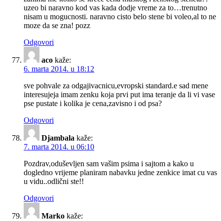
uzeo bi naravno kod vas kada dodje vreme za to…trenutno
nisam u mogucnosti. naravno cisto belo stene bi voleo,al to ne
moze da se zna! pozz
Odgovori
aco
kaže:
6. marta 2014. u 18:12
sve pohvale za odgajivacnicu,evropski standard.e sad mene
interesujeja imam zenku koja prvi put ima teranje da li vi vase
pse pustate i kolika je cena,zavisno i od psa?
Odgovori
Djambala
kaže:
7. marta 2014. u 06:10
Pozdrav,oduševljen sam vašim psima i sajtom a kako u
dogledno vrijeme planiram nabavku jedne zenkice imat cu vas
u vidu..odlični ste!!
Odgovori
Marko
kaže: