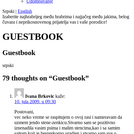
Udomljavanje
Srpski
|
English
Izaberite najhrabrijeg među hrabrima i najjačeg među jakima, belog
čuvara i neprikosnovenog prijatelja vas i vaše porodice!
GUESTBOOK
Guestbook
srpski
79 thoughts on “
Guestbook
”
Ivana Brkovic
kaže:
10. jula 2009. u 09:30
Postovani,
vec neko vreme se raspitujem o ovoj rasi i nameravam da
uzmem jendo stene-zenkicu.Stvarno sam se pozitivno
iznenadila vasim psima i malim stencima,kao i sa samim
sajtom koji je besprekorno uradjen i stvarno sam sve o