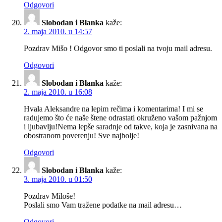
Odgovori
Slobodan i Blanka
kaže:
2. maja 2010. u 14:57
Pozdrav Mišo ! Odgovor smo ti poslali na tvoju mail adresu.
Odgovori
Slobodan i Blanka
kaže:
2. maja 2010. u 16:08
Hvala Aleksandre na lepim rečima i komentarima! I mi se
radujemo što će naše štene odrastati okruženo vašom pažnjom
i ljubavlju!Nema lepše saradnje od takve, koja je zasnivana na
obostranom poverenju! Sve najbolje!
Odgovori
Slobodan i Blanka
kaže:
3. maja 2010. u 01:50
Pozdrav Miloše!
Poslali smo Vam tražene podatke na mail adresu…
Odgovori