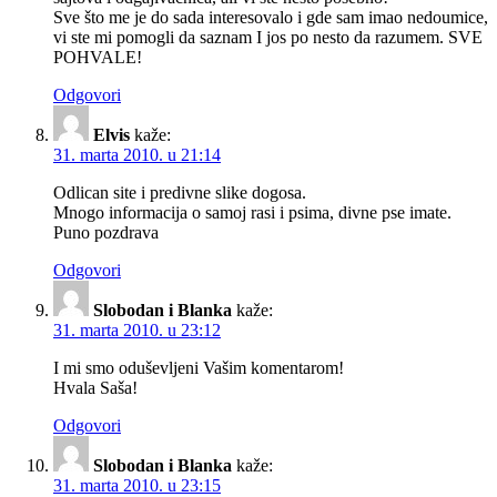
Sve što me je do sada interesovalo i gde sam imao nedoumice,
vi ste mi pomogli da saznam I jos po nesto da razumem.
SVE
POHVALE
!
Odgovori
Elvis
kaže:
31. marta 2010. u 21:14
Odlican site i predivne slike dogosa.
Mnogo informacija o samoj rasi i psima, divne pse imate.
Puno pozdrava
Odgovori
Slobodan i Blanka
kaže:
31. marta 2010. u 23:12
I mi smo oduševljeni Vašim komentarom!
Hvala Saša!
Odgovori
Slobodan i Blanka
kaže:
31. marta 2010. u 23:15