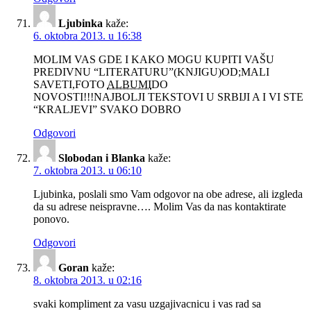
Ljubinka
kaže:
6. oktobra 2013. u 16:38
MOLIM
VAS
GDE
I
KAKO
MOGU
KUPITI
VAŠU
PREDIVNU
“
LITERATURU
”(
KNJIGU
)OD;
MALI
SAVETI
,FOTO
ALBUMI
DO
NOVOSTI
!!!NAJBOLJI
TEKSTOVI
U
SRBIJI
A I VI
STE
“
KRALJEVI
”
SVAKO
DOBRO
Odgovori
Slobodan i Blanka
kaže:
7. oktobra 2013. u 06:10
Ljubinka, poslali smo Vam odgovor na obe adrese, ali izgleda
da su adrese neispravne…. Molim Vas da nas kontaktirate
ponovo.
Odgovori
Goran
kaže:
8. oktobra 2013. u 02:16
svaki kompliment za vasu uzgajivacnicu i vas rad sa