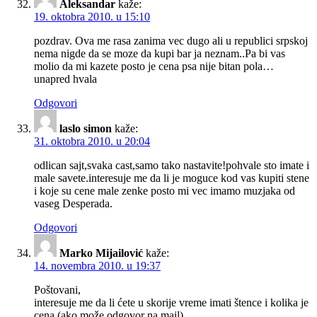
Aleksandar
kaže:
19. oktobra 2010. u 15:10
pozdrav. Ova me rasa zanima vec dugo ali u republici srpskoj
nema nigde da se moze da kupi bar ja neznam..Pa bi vas
molio da mi kazete posto je cena psa nije bitan pola…
unapred hvala
Odgovori
laslo simon
kaže:
31. oktobra 2010. u 20:04
odlican sajt,svaka cast,samo tako nastavite!pohvale sto imate i
male savete.interesuje me da li je moguce kod vas kupiti stene
i koje su cene male zenke posto mi vec imamo muzjaka od
vaseg Desperada.
Odgovori
Marko Mijailović
kaže:
14. novembra 2010. u 19:37
Poštovani,
interesuje me da li ćete u skorije vreme imati štence i kolika je
cena (ako može odgovor na mail).