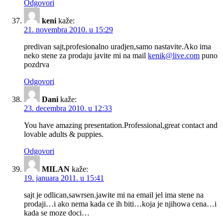
Odgovori
keni
kaže:
21. novembra 2010. u 15:29
predivan sajt,profesionalno uradjen,samo nastavite.Ako ima
neko stene za prodaju javite mi na mail
kenik@live.com
puno
pozdrva
Odgovori
Dani
kaže:
23. decembra 2010. u 12:33
You have amazing presentation.Professional,great contact and
lovable adults & puppies.
Odgovori
MILAN
kaže:
19. januara 2011. u 15:41
sajt je odlican,sawrsen.jawite mi na email jel ima stene na
prodaji…i ako nema kada ce ih biti…koja je njihowa cena…i
kada se moze doci…