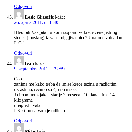
Odgovori
Losic Gligorije
kaže:
26. aprila 2011. u 18:40
Hteo bih Vas pitati u kom rasponu se krece cene jednog
stenca (muskog) iz vase odgajivacnice? Unapred zahvalan
L.G.!
Odgovori
Ivan
kaže:
9. septembra 2011. u 22:59
Cao
zanima me kako treba da im se krece tezina u razlicitim
uzrastima, recimo sa 4,5 i 6 meseci
Ja imam muzijaka i star je 3 meseca i 10 dana i ima 14
kilograma
unapred hvala
P.S. stranica vam je odlicna
Odgovori
Milos
kaže: