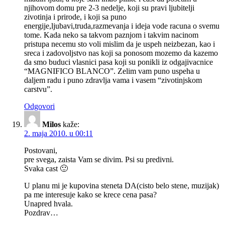
njihovom domu pre 2-3 nedelje, koji su pravi ljubitelji
zivotinja i prirode, i koji sa puno
energije,ljubavi,truda,razmevanja i ideja vode racuna o svemu
tome. Kada neko sa takvom paznjom i takvim nacinom
pristupa necemu sto voli mislim da je uspeh neizbezan, kao i
sreca i zadovoljstvo nas koji sa ponosom mozemo da kazemo
da smo buduci vlasnici pasa koji su ponikli iz odgajivacnice
“
MAGNIFICO
BLANCO
”. Zelim vam puno uspeha u
daljem radu i puno zdravlja vama i vasem “zivotinjskom
carstvu”.
Odgovori
Milos
kaže:
2. maja 2010. u 00:11
Postovani,
pre svega, zaista Vam se divim. Psi su predivni.
Svaka cast 🙂
U planu mi je kupovina steneta DA(cisto belo stene, muzijak)
pa me interesuje kako se krece cena pasa?
Unapred hvala.
Pozdrav…