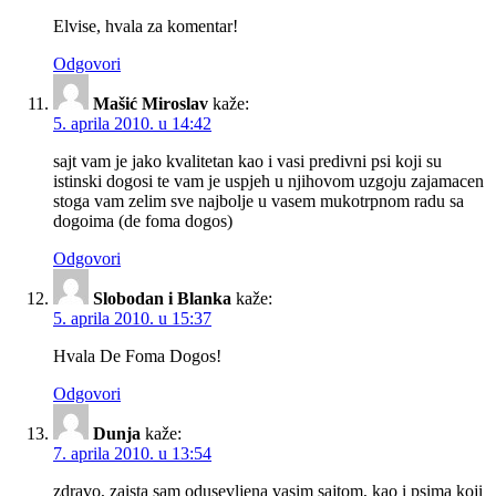
Elvise, hvala za komentar!
Odgovori
Mašić Miroslav
kaže:
5. aprila 2010. u 14:42
sajt vam je jako kvalitetan kao i vasi predivni psi koji su
istinski dogosi te vam je uspjeh u njihovom uzgoju zajamacen
stoga vam zelim sve najbolje u vasem mukotrpnom radu sa
dogoima (de foma dogos)
Odgovori
Slobodan i Blanka
kaže:
5. aprila 2010. u 15:37
Hvala De Foma Dogos!
Odgovori
Dunja
kaže:
7. aprila 2010. u 13:54
zdravo, zaista sam odusevljena vasim sajtom, kao i psima koji