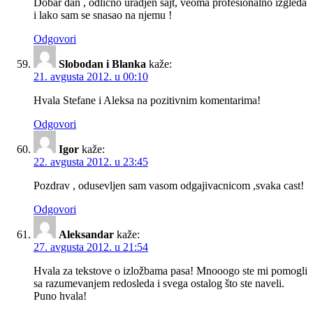
Dobar dan , odlicno uradjen sajt, veoma profesionalno izgleda
i lako sam se snasao na njemu !
Odgovori
Slobodan i Blanka
kaže:
21. avgusta 2012. u 00:10
Hvala Stefane i Aleksa na pozitivnim komentarima!
Odgovori
Igor
kaže:
22. avgusta 2012. u 23:45
Pozdrav , odusevljen sam vasom odgajivacnicom ,svaka cast!
Odgovori
Aleksandar
kaže:
27. avgusta 2012. u 21:54
Hvala za tekstove o izložbama pasa! Mnooogo ste mi pomogli
sa razumevanjem redosleda i svega ostalog što ste naveli.
Puno hvala!