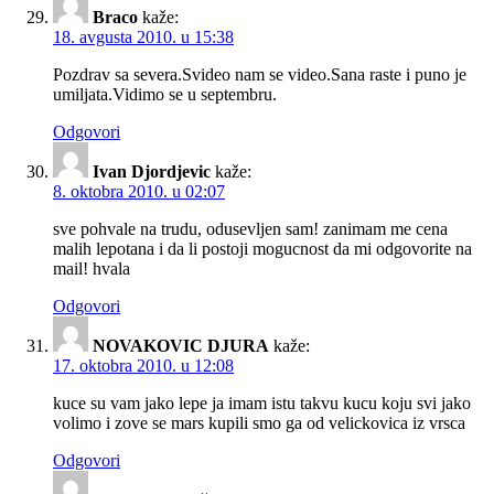
Braco
kaže:
18. avgusta 2010. u 15:38
Pozdrav sa severa.Svideo nam se video.Sana raste i puno je
umiljata.Vidimo se u septembru.
Odgovori
Ivan Djordjevic
kaže:
8. oktobra 2010. u 02:07
sve pohvale na trudu, odusevljen sam! zanimam me cena
malih lepotana i da li postoji mogucnost da mi odgovorite na
mail! hvala
Odgovori
NOVAKOVIC DJURA
kaže:
17. oktobra 2010. u 12:08
kuce su vam jako lepe ja imam istu takvu kucu koju svi jako
volimo i zove se mars kupili smo ga od velickovica iz vrsca
Odgovori