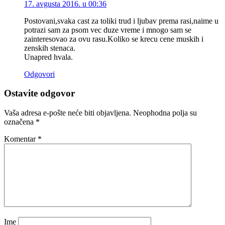
17. avgusta 2016. u 00:36
Postovani,svaka cast za toliki trud i ljubav prema rasi,naime u
potrazi sam za psom vec duze vreme i mnogo sam se
zainteresovao za ovu rasu.Koliko se krecu cene muskih i
zenskih stenaca.
Unapred hvala.
Odgovori
Ostavite odgovor
Vaša adresa e-pošte neće biti objavljena.
Neophodna polja su
označena
*
Komentar
*
Ime