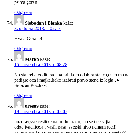
psima.goran
Odgovori
Slobodan i Blanka
kaže:
8. oktobra 2013. u 02:17
Hvala Gorane!
Odgovori
Marko
kaže:
15. novembra 2013. u 08:28
Na sta treba voditi racuna prilikom odabira stenca,osim ma na
pedigre oca i majke,kako izabrati pravo stene iz legla 🙂
Srdacan Pozdrav!
Odgovori
uros89
kaže:
19. novembra 2013. u 02:02
pozdrav,sve cestitke na trudu i radu, sto se tice sajta
odgajivacnice,a i vasih pasa. svetski nivo nemam reci!!
zanima me kolko se krece cena muskog i zenskog steneta??