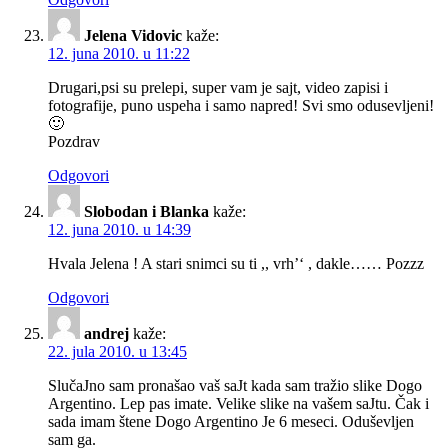
Jelena Vidovic
kaže:
12. juna 2010. u 11:22
Drugari,psi su prelepi, super vam je sajt, video zapisi i
fotografije, puno uspeha i samo napred! Svi smo odusevljeni!
🙂
Pozdrav
Odgovori
Slobodan i Blanka
kaže:
12. juna 2010. u 14:39
Hvala Jelena ! A stari snimci su ti ,, vrh’‘ , dakle…… Pozzz
Odgovori
andrej
kaže:
22. jula 2010. u 13:45
SlučaJno sam pronašao vaš saJt kada sam tražio slike Dogo
Argentino. Lep pas imate. Velike slike na vašem saJtu. Čak i
sada imam štene Dogo Argentino Je 6 meseci. Oduševljen
sam ga.