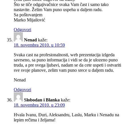
Što se tiče odgajivačnice svaka Vam čast i samo tako
nastavite. Želim Vam puno uspeha u daljem radu.
Sa poštovanjem
Marko Mijailović
Odgovori
Nenad
kaže:
18. novembra 2010. u 10:59
Svaka cast na profesionalnosti, web prezentacija izlgeda
savrseno, sa puno informacija i vidi se da je ulozeno puno
truda, a pre svega ljubavi, nadam se da cete uspeti i ostvariti
sve svoje planove, zelim vam puno srece u daljem radu.
Nenad
Odgovori
Slobodan i Blanka
kaže:
18. novembra 2010. u 23:09
Hvala Ivanu, Đuri, Aleksandru, Laslu, Marku i Nenadu na
lepim rečima i željama!