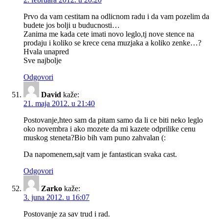
Prvo da vam cestitam na odlicnom radu i da vam pozelim da
budete jos bolji u buducnosti…
Zanima me kada cete imati novo leglo,tj nove stence na
prodaju i koliko se krece cena muzjaka a koliko zenke…?
Hvala unapred
Sve najbolje
Odgovori
David
kaže:
21. maja 2012. u 21:40
Postovanje,hteo sam da pitam samo da li ce biti neko leglo
oko novembra i ako mozete da mi kazete odprilike cenu
muskog steneta?Bio bih vam puno zahvalan (:
Da napomenem,sajt vam je fantastican svaka cast.
Odgovori
Zarko
kaže:
3. juna 2012. u 16:07
Postovanje za sav trud i rad.