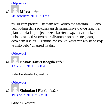
Odgovori
Milica
kaže:
28. februara 2011. u 12:31
psi su vam prelepi…nemam reci koliko me fasciniraju…evo
vec godinu dana pokusavam da saznam sve o ovoj rasi…jer
planiram da kupim jedno zensko stene…pa da znam kako
treba postupati sa ovom predivnom rasom,pre nego sto je
dovedem u kucu… zanima me koliko kosta zensko stene koje
je cisto belo? unapred hvala…
Odgovori
Néstor Daniel Boaglio
kaže:
13. aprila 2011. u 00:41
Saludos desde Argentina.
Odgovori
Slobodan i Blanka
kaže:
19. aprila 2011. u 23:10
Gracias Nestor!