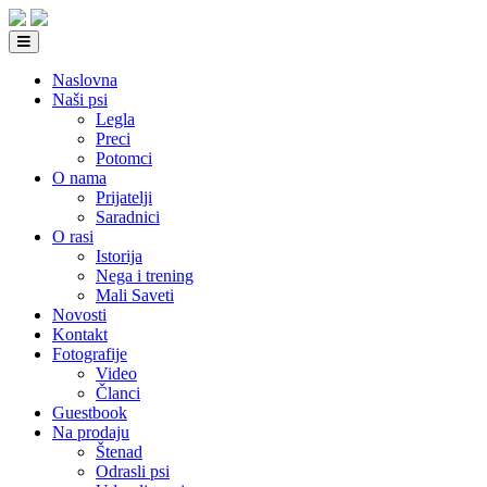
Naslovna
Naši psi
Legla
Preci
Potomci
O nama
Prijatelji
Saradnici
O rasi
Istorija
Nega i trening
Mali Saveti
Novosti
Kontakt
Fotografije
Video
Članci
Guestbook
Na prodaju
Štenad
Odrasli psi