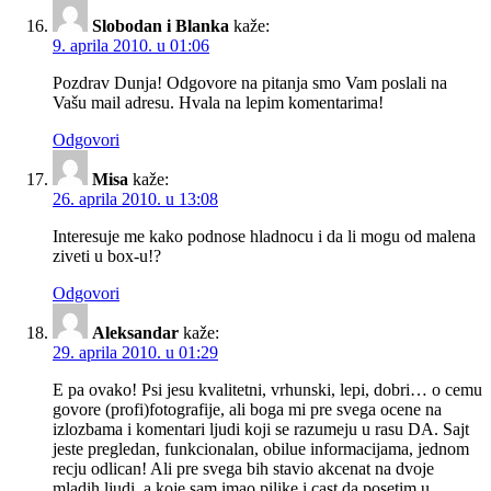
Slobodan i Blanka
kaže:
9. aprila 2010. u 01:06
Pozdrav Dunja! Odgovore na pitanja smo Vam poslali na
Vašu mail adresu. Hvala na lepim komentarima!
Odgovori
Misa
kaže:
26. aprila 2010. u 13:08
Interesuje me kako podnose hladnocu i da li mogu od malena
ziveti u box-u!?
Odgovori
Aleksandar
kaže:
29. aprila 2010. u 01:29
E pa ovako! Psi jesu kvalitetni, vrhunski, lepi, dobri… o cemu
govore (profi)fotografije, ali boga mi pre svega ocene na
izlozbama i komentari ljudi koji se razumeju u rasu DA. Sajt
jeste pregledan, funkcionalan, obilue informacijama, jednom
recju odlican! Ali pre svega bih stavio akcenat na dvoje
mladih ljudi, a koje sam imao pilike i cast da posetim u