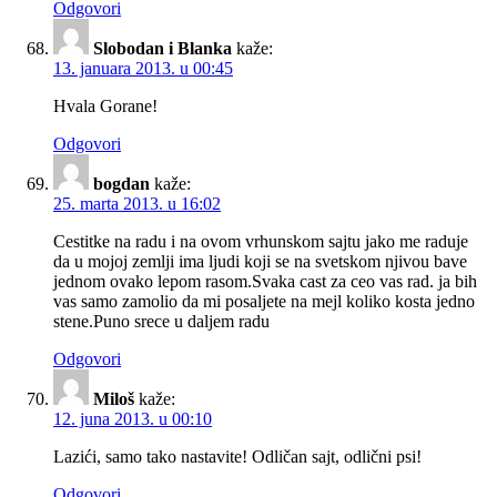
Odgovori
Slobodan i Blanka
kaže:
13. januara 2013. u 00:45
Hvala Gorane!
Odgovori
bogdan
kaže:
25. marta 2013. u 16:02
Cestitke na radu i na ovom vrhunskom sajtu jako me raduje
da u mojoj zemlji ima ljudi koji se na svetskom njivou bave
jednom ovako lepom rasom.Svaka cast za ceo vas rad. ja bih
vas samo zamolio da mi posaljete na mejl koliko kosta jedno
stene.Puno srece u daljem radu
Odgovori
Miloš
kaže:
12. juna 2013. u 00:10
Lazići, samo tako nastavite! Odličan sajt, odlični psi!
Odgovori