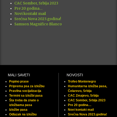
CAC Sombor, Srbija 2023
Pre 20 godina…
Novi kontakt mail
Srećna Nova 2023.godina!
Samson Magnifico Blanco
MALI SAVETI
NOVOSTI
Popino prase
Trofeo Montenegro
Priprema psa za izložbu
Humanitarna izložba pasa,
Pravilna socijalizacija
Čelarevo, Srbija
Termini sa izložbi pasa
CAC Zmajevo, Srbija
Šta treba da znate o
CAC Sombor, Srbija 2023
izložbama pasa
Pre 20 godina…
Izložbe pasa
Novi kontakt mail
Odlazak na izložbu
Srećna Nova 2023.godina!