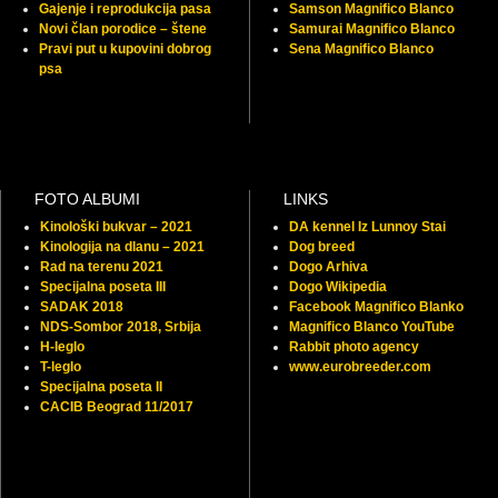
Gajenje i reprodukcija pasa
Samson Magnifico Blanco
Novi član porodice – štene
Samurai Magnifico Blanco
Pravi put u kupovini dobrog
Sena Magnifico Blanco
psa
FOTO ALBUMI
LINKS
Kinološki bukvar – 2021
DA kennel Iz Lunnoy Stai
Kinologija na dlanu – 2021
Dog breed
Rad na terenu 2021
Dogo Arhiva
Specijalna poseta III
Dogo Wikipedia
SADAK 2018
Facebook Magnifico Blanko
NDS-Sombor 2018, Srbija
Magnifico Blanco YouTube
H-leglo
Rabbit photo agency
T-leglo
www.eurobreeder.com
Specijalna poseta II
CACIB Beograd 11/2017