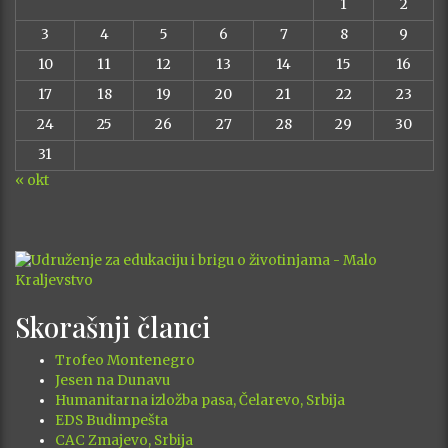
1
2
3
4
5
6
7
8
9
10
11
12
13
14
15
16
17
18
19
20
21
22
23
24
25
26
27
28
29
30
31
« okt
Skorašnji članci
Trofeo Montenegro
Jesen na Dunavu
Humanitarna izložba pasa, Čelarevo, Srbija
EDS Budimpešta
CAC Zmajevo, Srbija