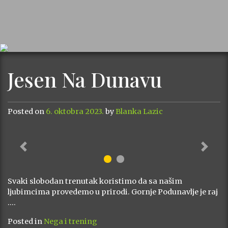
Jesen Na Dunavu
Posted on
6. oktobra 2023.
by
Blanka Lazic
Previous
Next
Svaki slobodan trenutak koristimo da sa našim
ljubimcima provedemo u prirodi. Gornje Podunavlje je raj
….
Posted in
Nega i trening