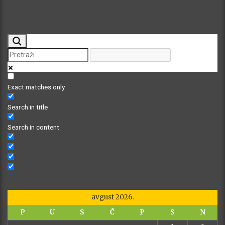
Exact matches only
Search in title
Search in content
avgust 2026.
P
U
S
Č
P
S
N