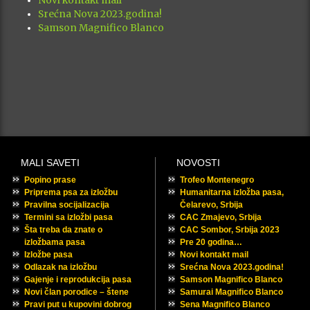
Novi kontakt mail
Srećna Nova 2023.godina!
Samson Magnifico Blanco
MALI SAVETI
NOVOSTI
Popino prase
Trofeo Montenegro
Priprema psa za izložbu
Humanitarna izložba pasa,
Pravilna socijalizacija
Čelarevo, Srbija
Termini sa izložbi pasa
CAC Zmajevo, Srbija
Šta treba da znate o
CAC Sombor, Srbija 2023
izložbama pasa
Pre 20 godina…
Izložbe pasa
Novi kontakt mail
Odlazak na izložbu
Srećna Nova 2023.godina!
Gajenje i reprodukcija pasa
Samson Magnifico Blanco
Novi član porodice – štene
Samurai Magnifico Blanco
Pravi put u kupovini dobrog
Sena Magnifico Blanco