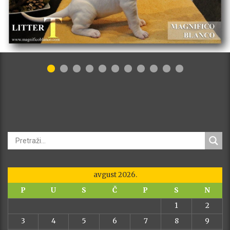
avgust 2026.
P
U
S
Č
P
S
N
1
2
3
4
5
6
7
8
9