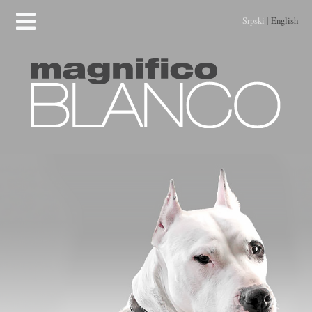
Srpski
|
English