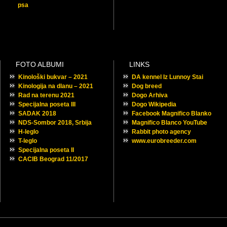
psa
FOTO ALBUMI
LINKS
Kinološki bukvar – 2021
DA kennel Iz Lunnoy Stai
Kinologija na dlanu – 2021
Dog breed
Rad na terenu 2021
Dogo Arhiva
Specijalna poseta III
Dogo Wikipedia
SADAK 2018
Facebook Magnifico Blanko
NDS-Sombor 2018, Srbija
Magnifico Blanco YouTube
H-leglo
Rabbit photo agency
T-leglo
www.eurobreeder.com
Specijalna poseta II
CACIB Beograd 11/2017