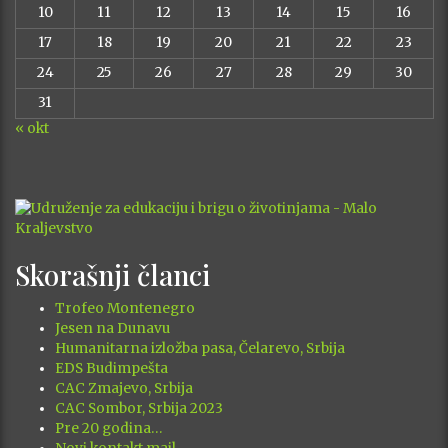
10
11
12
13
14
15
16
17
18
19
20
21
22
23
24
25
26
27
28
29
30
31
« okt
Skorašnji članci
Trofeo Montenegro
Jesen na Dunavu
Humanitarna izložba pasa, Čelarevo, Srbija
EDS Budimpešta
CAC Zmajevo, Srbija
CAC Sombor, Srbija 2023
Pre 20 godina…