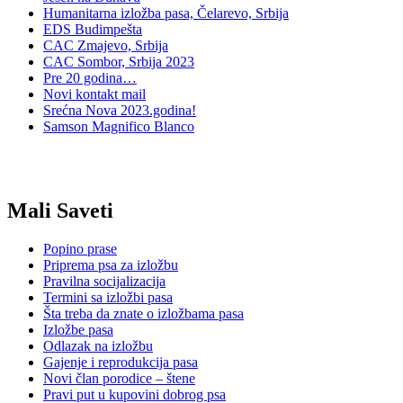
Humanitarna izložba pasa, Čelarevo, Srbija
EDS Budimpešta
CAC Zmajevo, Srbija
CAC Sombor, Srbija 2023
Pre 20 godina…
Novi kontakt mail
Srećna Nova 2023.godina!
Samson Magnifico Blanco
Mali Saveti
Popino prase
Priprema psa za izložbu
Pravilna socijalizacija
Termini sa izložbi pasa
Šta treba da znate o izložbama pasa
Izložbe pasa
Odlazak na izložbu
Gajenje i reprodukcija pasa
Novi član porodice – štene
Pravi put u kupovini dobrog psa