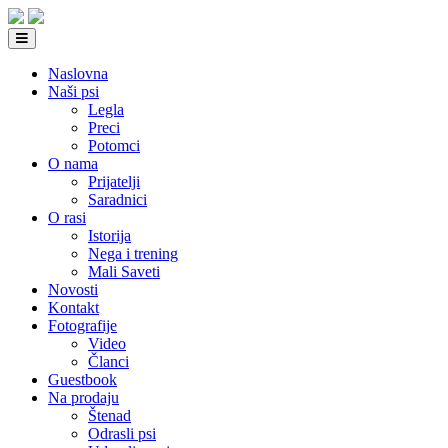
Naslovna
Naši psi
Legla
Preci
Potomci
O nama
Prijatelji
Saradnici
O rasi
Istorija
Nega i trening
Mali Saveti
Novosti
Kontakt
Fotografije
Video
Članci
Guestbook
Na prodaju
Štenad
Odrasli psi