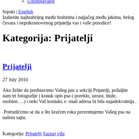
Udomljavanje
Srpski
|
English
Izaberite najhrabrijeg među hrabrima i najjačeg među jakima, belog
čuvara i neprikosnovenog prijatelja vas i vaše porodice!
Kategorija:
Prijatelji
Prijatelji
27
July
2010
Ako želite da predstavimo Vašeg pas u sekciji Prijatelji, pošaljite
nam tri fotografije i kratak opis psa ( poreklo, uzrast, titule,
osobine….) i neki Vaš kontakt, e -mail adresa bi bila najadekvatnija .
Potrudićemo se da u što kraćem roku prezentujemo Vašeg psa na
našem sajtu.
Kategorija:
Prijatelji
Saznaj više