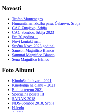
Novosti
Trofeo Montenegro
Humanitarna izložba pasa, Čelarevo, Srbija
CAC Zmajevo, Srbija
CAC Sombor, Srbija 2023
Pre 20 godina…
Novi kontakt mail
Srećna Nova 2023.godina!
Samson Magnifico Blanco
Samurai Magnifico Blanco
Sena Magnifico Blanco
Foto Albumi
Kinološki bukvar – 2021
Kinologija na dlanu – 2021
Rad na terenu 2021
Specijalna poseta III
SADAK 2018
NDS-Sombor 2018, Srbija
H-leglo