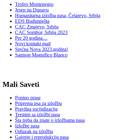
Trofeo Montenegro
Jesen na Dunavu
Humanitarna izložba pasa, Čelarevo, Srbija
EDS Budimpešta
CAC Zmajevo, Srbija
CAC Sombor, Srbija 2023
Pre 20 godina…
Novi kontakt mail
Srećna Nova 2023.godina!
Samson Magnifico Blanco
Mali Saveti
Popino prase
Priprema psa za izložbu
Pravilna socijalizacija
Termini sa izložbi pasa
Šta treba da znate o izložbama pasa
Izložbe pasa
Odlazak na izložbu
Gajenje i reprodukcija pasa