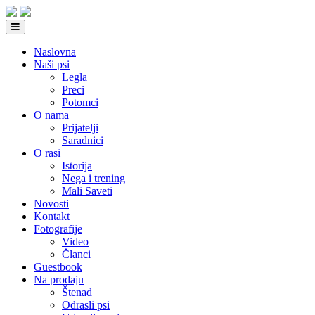
Naslovna
Naši psi
Legla
Preci
Potomci
O nama
Prijatelji
Saradnici
O rasi
Istorija
Nega i trening
Mali Saveti
Novosti
Kontakt
Fotografije
Video
Članci
Guestbook
Na prodaju
Štenad
Odrasli psi