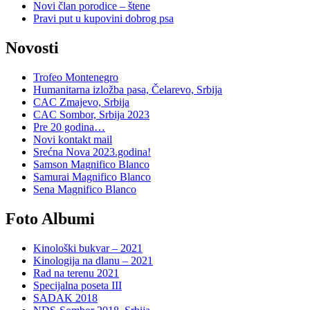
Novi član porodice – štene
Pravi put u kupovini dobrog psa
Novosti
Trofeo Montenegro
Humanitarna izložba pasa, Čelarevo, Srbija
CAC Zmajevo, Srbija
CAC Sombor, Srbija 2023
Pre 20 godina…
Novi kontakt mail
Srećna Nova 2023.godina!
Samson Magnifico Blanco
Samurai Magnifico Blanco
Sena Magnifico Blanco
Foto Albumi
Kinološki bukvar – 2021
Kinologija na dlanu – 2021
Rad na terenu 2021
Specijalna poseta III
SADAK 2018