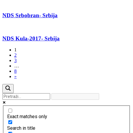
NDS Srbobran- Srbija
NDS Kula-2017- Srbija
1
2
3
…
8
»
Exact matches only
Search in title