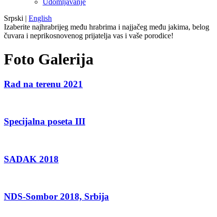
Udomljavanje
Srpski
|
English
Izaberite najhrabrijeg među hrabrima i najjačeg među jakima, belog
čuvara i neprikosnovenog prijatelja vas i vaše porodice!
Foto Galerija
Rad na terenu 2021
Specijalna poseta III
SADAK 2018
NDS-Sombor 2018, Srbija