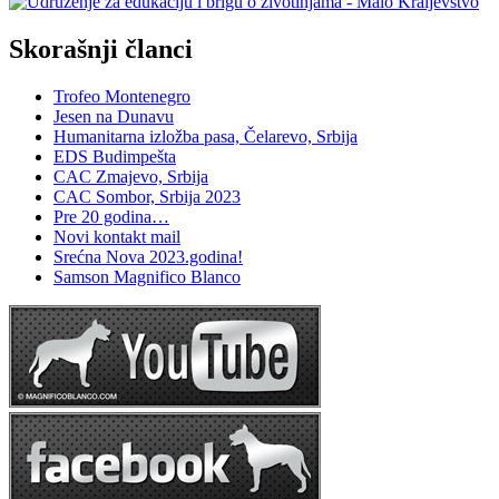
Skorašnji članci
Trofeo Montenegro
Jesen na Dunavu
Humanitarna izložba pasa, Čelarevo, Srbija
EDS Budimpešta
CAC Zmajevo, Srbija
CAC Sombor, Srbija 2023
Pre 20 godina…
Novi kontakt mail
Srećna Nova 2023.godina!
Samson Magnifico Blanco