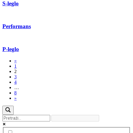
S-leglo
Performans
P-leglo
«
1
2
3
4
…
8
»