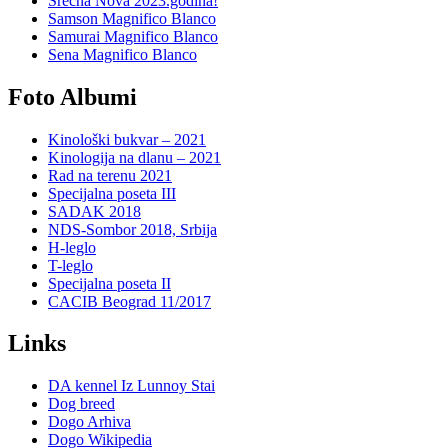
Srećna Nova 2023.godina!
Samson Magnifico Blanco
Samurai Magnifico Blanco
Sena Magnifico Blanco
Foto Albumi
Kinološki bukvar – 2021
Kinologija na dlanu – 2021
Rad na terenu 2021
Specijalna poseta III
SADAK 2018
NDS-Sombor 2018, Srbija
H-leglo
T-leglo
Specijalna poseta II
CACIB Beograd 11/2017
Links
DA kennel Iz Lunnoy Stai
Dog breed
Dogo Arhiva
Dogo Wikipedia