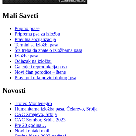
Mali Saveti
Popino prase
Priprema psa za izložbu
Pravilna socijalizacija
Termini sa izložbi pasa
Šta treba da znate o izložbama pasa
Izložbe pasa
Odlazak na izložbu
Gajenje i reprodukcija pasa
Novi član porodice – štene
Pravi put u kupovini dobrog psa
Novosti
Trofeo Montenegro
Humanitarna izložba pasa, Čelarevo, Srbija
CAC Zmajevo, Srbija
CAC Sombor, Srbija 2023
Pre 20 godina…
Novi kontakt mail