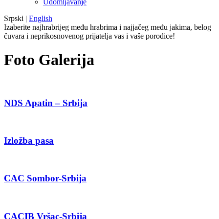
Udomljavanje
Srpski
|
English
Izaberite najhrabrijeg među hrabrima i najjačeg među jakima, belog
čuvara i neprikosnovenog prijatelja vas i vaše porodice!
Foto Galerija
NDS Apatin – Srbija
Izložba pasa
CAC Sombor-Srbija
CACIB Vršac-Srbija