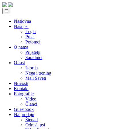
Naslovna
Naši psi
Legla
Preci
Potomci
O nama
Prijatelji
Saradnici
O rasi
Istorija
Nega i trening
Mali Saveti
Novosti
Kontakt
Fotografije
Video
Članci
Guestbook
Na prodaju
Štenad
Odrasli psi