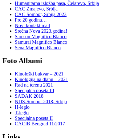
Humanitarna izložba pasa, Čelarevo, Srbija
CAC Zmajevo, Srbija
CAC Sombor, Srbija 2023
Pre 20 godina…
Novi kontakt mail
Srećna Nova 2023.godina!
Samson Magnifico Blanco
Samurai Magnifico Blanco
Sena Magnifico Blanco
Foto Albumi
Kinološki bukvar – 2021
Kinologija na dlanu – 2021
Rad na terenu 2021
Specijalna poseta III
SADAK 2018
NDS-Sombor 2018, Srbija
H-leglo
T-leglo
Specijalna poseta II
CACIB Beograd 11/2017
Links