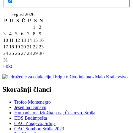
avgust 2026.
P
U
S
Č
P
S
N
1
2
3
4
5
6
7
8
9
10
11
12
13
14
15
16
17
18
19
20
21
22
23
24
25
26
27
28
29
30
31
« okt
Skorašnji članci
Trofeo Montenegro
Jesen na Dunavu
Humanitarna izložba pasa, Čelarevo, Srbija
EDS Budimpešta
CAC Zmajevo, Srbija
CAC Sombor, Srbija 2023