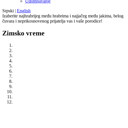
Udomljavanje
Srpski
|
English
Izaberite najhrabrijeg među hrabrima i najjačeg među jakima, belog
čuvara i neprikosnovenog prijatelja vas i vaše porodice!
Zimsko vreme