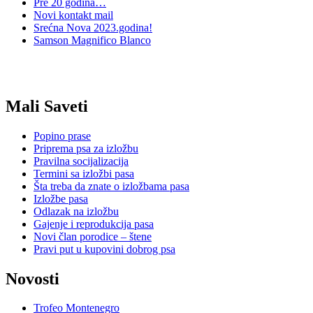
Pre 20 godina…
Novi kontakt mail
Srećna Nova 2023.godina!
Samson Magnifico Blanco
Mali Saveti
Popino prase
Priprema psa za izložbu
Pravilna socijalizacija
Termini sa izložbi pasa
Šta treba da znate o izložbama pasa
Izložbe pasa
Odlazak na izložbu
Gajenje i reprodukcija pasa
Novi član porodice – štene
Pravi put u kupovini dobrog psa
Novosti
Trofeo Montenegro