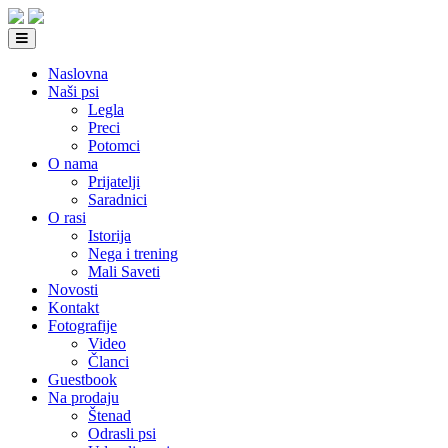
Naslovna
Naši psi
Legla
Preci
Potomci
O nama
Prijatelji
Saradnici
O rasi
Istorija
Nega i trening
Mali Saveti
Novosti
Kontakt
Fotografije
Video
Članci
Guestbook
Na prodaju
Štenad
Odrasli psi