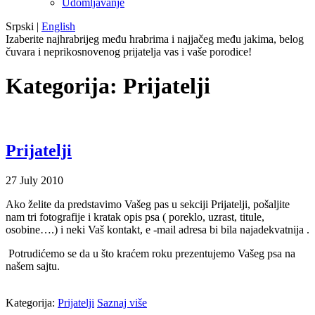
Udomljavanje
Srpski
|
English
Izaberite najhrabrijeg među hrabrima i najjačeg među jakima, belog
čuvara i neprikosnovenog prijatelja vas i vaše porodice!
Kategorija:
Prijatelji
Prijatelji
27
July
2010
Ako želite da predstavimo Vašeg pas u sekciji Prijatelji, pošaljite
nam tri fotografije i kratak opis psa ( poreklo, uzrast, titule,
osobine….) i neki Vaš kontakt, e -mail adresa bi bila najadekvatnija .
Potrudićemo se da u što kraćem roku prezentujemo Vašeg psa na
našem sajtu.
Kategorija:
Prijatelji
Saznaj više