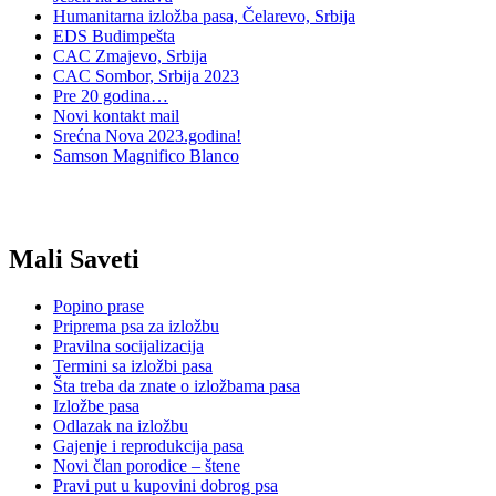
Humanitarna izložba pasa, Čelarevo, Srbija
EDS Budimpešta
CAC Zmajevo, Srbija
CAC Sombor, Srbija 2023
Pre 20 godina…
Novi kontakt mail
Srećna Nova 2023.godina!
Samson Magnifico Blanco
Mali Saveti
Popino prase
Priprema psa za izložbu
Pravilna socijalizacija
Termini sa izložbi pasa
Šta treba da znate o izložbama pasa
Izložbe pasa
Odlazak na izložbu
Gajenje i reprodukcija pasa
Novi član porodice – štene
Pravi put u kupovini dobrog psa