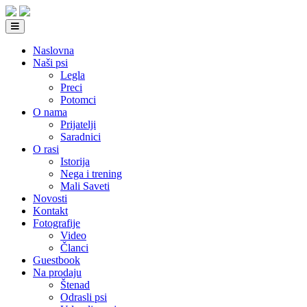
Naslovna
Naši psi
Legla
Preci
Potomci
O nama
Prijatelji
Saradnici
O rasi
Istorija
Nega i trening
Mali Saveti
Novosti
Kontakt
Fotografije
Video
Članci
Guestbook
Na prodaju
Štenad
Odrasli psi