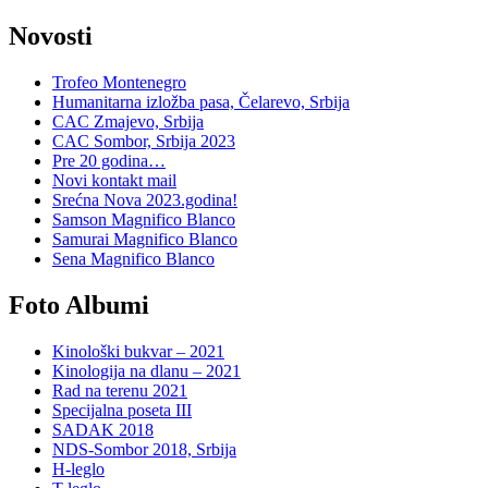
Novosti
Trofeo Montenegro
Humanitarna izložba pasa, Čelarevo, Srbija
CAC Zmajevo, Srbija
CAC Sombor, Srbija 2023
Pre 20 godina…
Novi kontakt mail
Srećna Nova 2023.godina!
Samson Magnifico Blanco
Samurai Magnifico Blanco
Sena Magnifico Blanco
Foto Albumi
Kinološki bukvar – 2021
Kinologija na dlanu – 2021
Rad na terenu 2021
Specijalna poseta III
SADAK 2018
NDS-Sombor 2018, Srbija
H-leglo