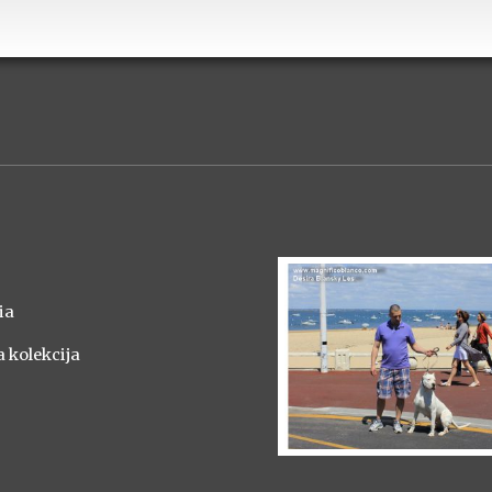
ia
a kolekcija