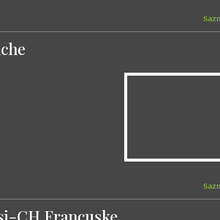
Sazn
nche
Sazn
esi-CH Francuske