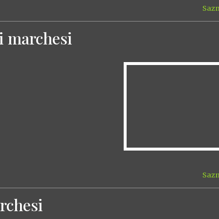
Sazn
ei marchesi
Sazn
archesi