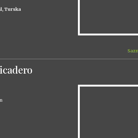
ul, Turska
Sazn
icadero
on