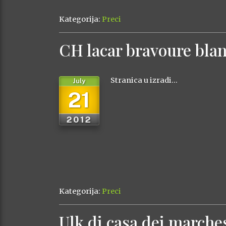
Kategorija:
Preci
CH lacar bravoure bla
Stranica u izradi…
July
21
2012
Kategorija:
Preci
Ulk di casa dei march