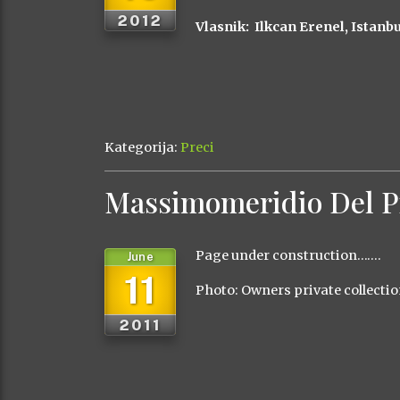
2012
Vlasnik: Ilkcan Erenel, Istanb
Kategorija:
Preci
Massimomeridio Del P
Page under construction…….
June
11
Photo: Owners private collecti
2011