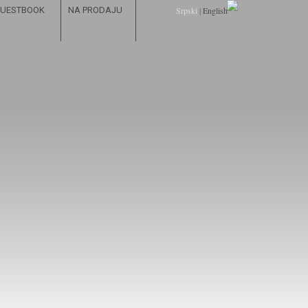
UESTBOOK
NA PRODAJU
Srpski
|
English