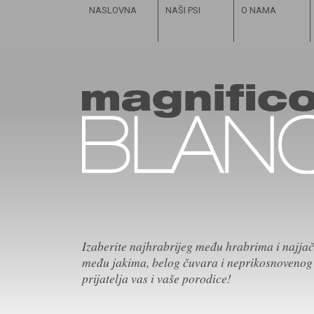
NASLOVNA
NAŠI PSI
O NAMA
Izaberite najhrabrijeg među hrabrima i najja
među jakima, belog čuvara i neprikosnovenog
prijatelja vas i vaše porodice!