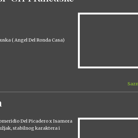
cuska ( Angel Del Ronda Casa)
Sazn
a
meridio Del Picadero x Isamora
žjak, stabilnog karaktera i