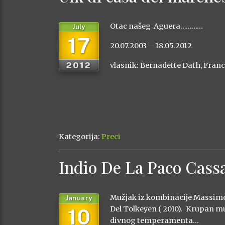
Otac našeg Aguera…………
July
17
20.07.2003 – 18.05.2012
2012
vlasnik: Bernadette Dath, Fran
Kategorija:
Preci
Indio De La Paco Cass
Mužjak iz kombinacije Massimo
January
10
Del Tolkeyen ( 2010). Krupan mu
divnog temperamenta…