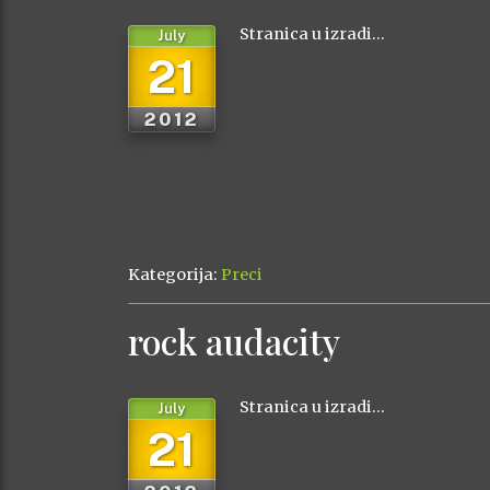
Stranica u izradi…
July
21
2012
Kategorija:
Preci
rock audacity
Stranica u izradi…
July
21