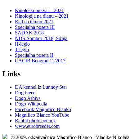
Kinološki bukvar – 2021
Kinologija na dlanu – 2021
Rad na terenu 2021
Specijalna poseta III
SADAK 2018
NDS-Sombor 2018, Srbija
H-leglo
T-leglo
Specijalna poseta II
CACIB Beograd 11/2017
Links
DA kennel Iz Lunnoy Stai
Dog breed
Dogo Arhiva
Dogo Wikipedia
Facebook Magnifico Blanko
Magnifico Blanco YouTube
Rabbit photo agency
www.eurobreeder.com
| © 2009. odgajivačnica Magnifico Blanco - Vladike Nikolaja