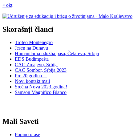
« okt
Skorašnji članci
Trofeo Montenegro
Jesen na Dunavu
Humanitarna izložba pasa, Čelarevo, Srbija
EDS Budimpešta
CAC Zmajevo, Srbija
CAC Sombor, Srbija 2023
Pre 20 godina…
Novi kontakt mail
Srećna Nova 2023.godina!
Samson Magnifico Blanco
Mali Saveti
Popino prase