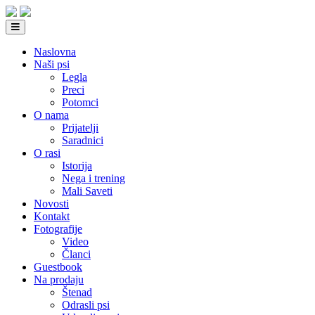
Naslovna
Naši psi
Legla
Preci
Potomci
O nama
Prijatelji
Saradnici
O rasi
Istorija
Nega i trening
Mali Saveti
Novosti
Kontakt
Fotografije
Video
Članci
Guestbook
Na prodaju
Štenad
Odrasli psi