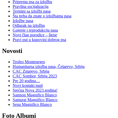
Priprema psa za izložbu
Pravilna socijalizacija
Termini sa izložbi pasa
Šta treba da znate o izložbama pasa
Izložbe pasa
Odlazak na izložbu
Gajenje i reprodukcija pasa
Novi član porodice – štene
Pravi put u kupovini dobrog psa
Novosti
Trofeo Montenegro
Humanitarna izložba pasa, Čelarevo, Srbija
CAC Zmajevo, Srbija
CAC Sombor, Srbija 2023
Pre 20 godina…
Novi kontakt mail
Srećna Nova 2023.godina!
Samson Magnifico Blanco
Samurai Magnifico Blanco
Sena Magnifico Blanco
Foto Albumi