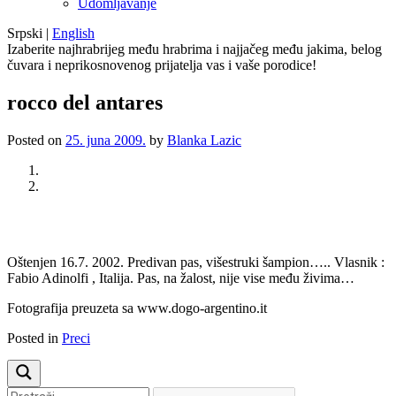
Udomljavanje
Srpski
|
English
Izaberite najhrabrijeg među hrabrima i najjačeg među jakima, belog
čuvara i neprikosnovenog prijatelja vas i vaše porodice!
rocco del antares
Posted on
25. juna 2009.
by
Blanka Lazic
Previous
Next
Oštenjen 16.7. 2002. Predivan pas, višestruki šampion….. Vlasnik :
Fabio Adinolfi , Italija. Pas, na žalost, nije vise među živima…
Fotografija preuzeta sa www.dogo-argentino.it
Posted in
Preci