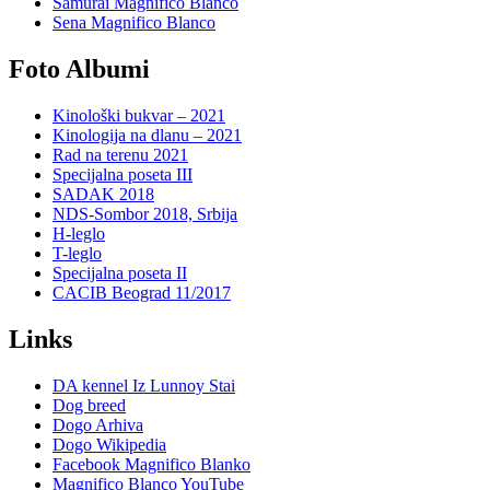
Samurai Magnifico Blanco
Sena Magnifico Blanco
Foto Albumi
Kinološki bukvar – 2021
Kinologija na dlanu – 2021
Rad na terenu 2021
Specijalna poseta III
SADAK 2018
NDS-Sombor 2018, Srbija
H-leglo
T-leglo
Specijalna poseta II
CACIB Beograd 11/2017
Links
DA kennel Iz Lunnoy Stai
Dog breed
Dogo Arhiva
Dogo Wikipedia
Facebook Magnifico Blanko
Magnifico Blanco YouTube