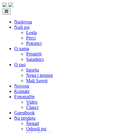
Naslovna
Naši psi
Legla
Preci
Potomci
O nama
Prijatelji
Saradnici
O rasi
Istorija
Nega i trening
Mali Saveti
Novosti
Kontakt
Fotografije
Video
Članci
Guestbook
Na prodaju
Štenad
Odrasli psi