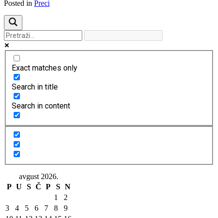
Posted in
Preci
Exact matches only
Search in title
Search in content
avgust 2026.
P
U
S
Č
P
S
N
1
2
3
4
5
6
7
8
9