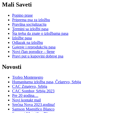
Mali Saveti
Popino prase
Priprema psa za izložbu
Pravilna socijalizacija
Termini sa izložbi pasa
Šta treba da znate o izložbama pasa
Izložbe pasa
Odlazak na izložbu
Gajenje i reprodukcija pasa
Novi član porodice – štene
Pravi put u kupovini dobrog psa
Novosti
Trofeo Montenegro
Humanitarna izložba pasa, Čelarevo, Srbija
CAC Zmajevo, Srbija
CAC Sombor, Srbija 2023
Pre 20 godina…
Novi kontakt mail
Srećna Nova 2023.godina!
Samson Magnifico Blanco