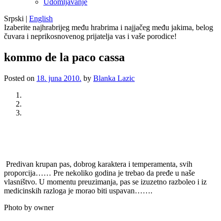
Udomljavanje
Srpski
|
English
Izaberite najhrabrijeg među hrabrima i najjačeg među jakima, belog
čuvara i neprikosnovenog prijatelja vas i vaše porodice!
kommo de la paco cassa
Posted on
18. juna 2010.
by
Blanka Lazic
Previous
Next
Predivan krupan pas, dobrog karaktera i temperamenta, svih
proporcija…… Pre nekoliko godina je trebao da pređe u naše
vlasništvo. U momentu preuzimanja, pas se izuzetno razboleo i iz
medicinskih razloga je morao biti uspavan…….
Photo by owner