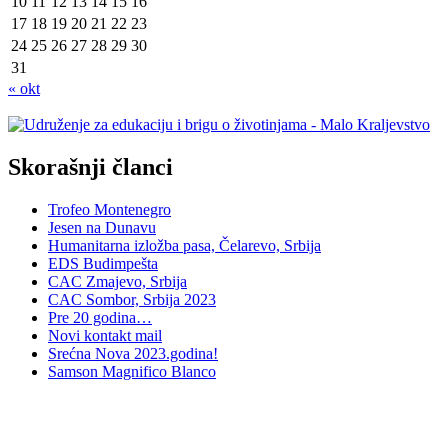
10
11
12
13
14
15
16
17
18
19
20
21
22
23
24
25
26
27
28
29
30
31
« okt
Skorašnji članci
Trofeo Montenegro
Jesen na Dunavu
Humanitarna izložba pasa, Čelarevo, Srbija
EDS Budimpešta
CAC Zmajevo, Srbija
CAC Sombor, Srbija 2023
Pre 20 godina…
Novi kontakt mail
Srećna Nova 2023.godina!
Samson Magnifico Blanco