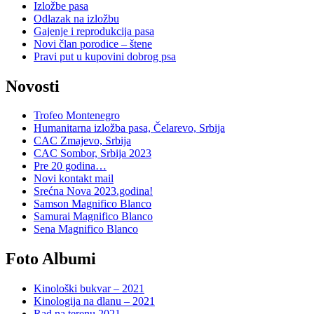
Izložbe pasa
Odlazak na izložbu
Gajenje i reprodukcija pasa
Novi član porodice – štene
Pravi put u kupovini dobrog psa
Novosti
Trofeo Montenegro
Humanitarna izložba pasa, Čelarevo, Srbija
CAC Zmajevo, Srbija
CAC Sombor, Srbija 2023
Pre 20 godina…
Novi kontakt mail
Srećna Nova 2023.godina!
Samson Magnifico Blanco
Samurai Magnifico Blanco
Sena Magnifico Blanco
Foto Albumi
Kinološki bukvar – 2021
Kinologija na dlanu – 2021
Rad na terenu 2021