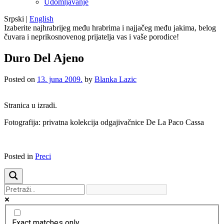
Udomljavanje
Srpski
|
English
Izaberite najhrabrijeg među hrabrima i najjačeg među jakima, belog
čuvara i neprikosnovenog prijatelja vas i vaše porodice!
Duro Del Ajeno
Posted on
13. juna 2009.
by
Blanka Lazic
Stranica u izradi.
Fotografija: privatna kolekcija odgajivačnice De La Paco Cassa
Posted in
Preci
Exact matches only