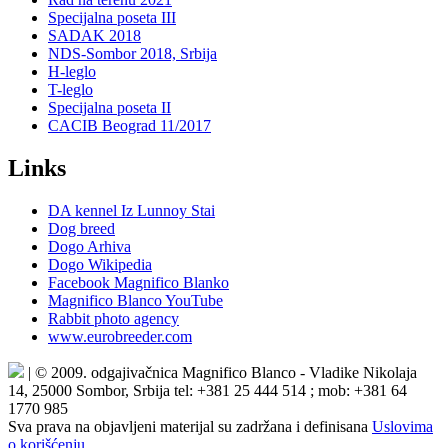
Specijalna poseta III
SADAK 2018
NDS-Sombor 2018, Srbija
H-leglo
T-leglo
Specijalna poseta II
CACIB Beograd 11/2017
Links
DA kennel Iz Lunnoy Stai
Dog breed
Dogo Arhiva
Dogo Wikipedia
Facebook Magnifico Blanko
Magnifico Blanco YouTube
Rabbit photo agency
www.eurobreeder.com
| © 2009. odgajivačnica Magnifico Blanco - Vladike Nikolaja
14, 25000 Sombor, Srbija tel: +381 25 444 514 ; mob: +381 64
1770 985
Sva prava na objavljeni materijal su zadržana i definisana
Uslovima
o korišćenju
.