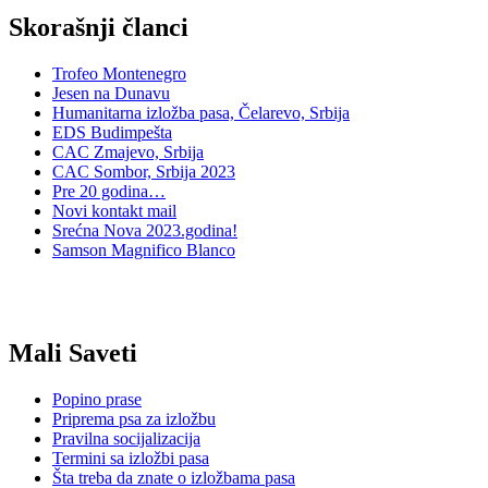
Skorašnji članci
Trofeo Montenegro
Jesen na Dunavu
Humanitarna izložba pasa, Čelarevo, Srbija
EDS Budimpešta
CAC Zmajevo, Srbija
CAC Sombor, Srbija 2023
Pre 20 godina…
Novi kontakt mail
Srećna Nova 2023.godina!
Samson Magnifico Blanco
Mali Saveti
Popino prase
Priprema psa za izložbu
Pravilna socijalizacija
Termini sa izložbi pasa
Šta treba da znate o izložbama pasa