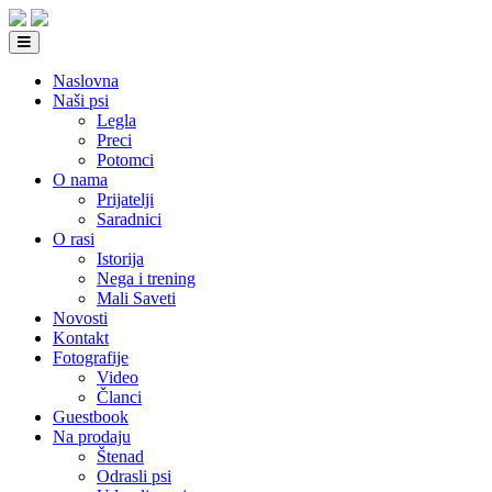
Naslovna
Naši psi
Legla
Preci
Potomci
O nama
Prijatelji
Saradnici
O rasi
Istorija
Nega i trening
Mali Saveti
Novosti
Kontakt
Fotografije
Video
Članci
Guestbook
Na prodaju
Štenad
Odrasli psi