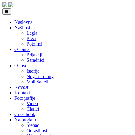
Naslovna
Naši psi
Legla
Preci
Potomci
O nama
Prijatelji
Saradnici
O rasi
Istorija
Nega i trening
Mali Saveti
Novosti
Kontakt
Fotografije
Video
Članci
Guestbook
Na prodaju
Štenad
Odrasli psi