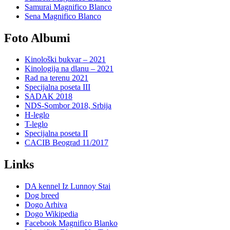
Samurai Magnifico Blanco
Sena Magnifico Blanco
Foto Albumi
Kinološki bukvar – 2021
Kinologija na dlanu – 2021
Rad na terenu 2021
Specijalna poseta III
SADAK 2018
NDS-Sombor 2018, Srbija
H-leglo
T-leglo
Specijalna poseta II
CACIB Beograd 11/2017
Links
DA kennel Iz Lunnoy Stai
Dog breed
Dogo Arhiva
Dogo Wikipedia
Facebook Magnifico Blanko