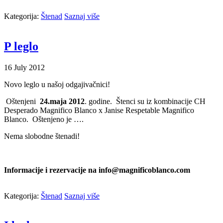
Kategorija:
Štenad
Saznaj više
P leglo
16
July
2012
Novo leglo u našoj odgajivačnici!
Oštenjeni
24.maja 2012
. godine. Štenci su iz kombinacije CH
Desperado Magnifico Blanco x Janise Respetable Magnifico
Blanco. Oštenjeno je ….
Nema slobodne štenadi!
Informacije i rezervacije na info@magnificoblanco.com
Kategorija:
Štenad
Saznaj više