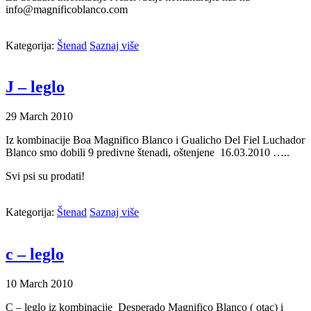
info@magnificoblanco.com
Kategorija:
Štenad
Saznaj više
J – leglo
29
March
2010
Iz kombinacije Boa Magnifico Blanco i Gualicho Del Fiel Luchador
Blanco smo dobili 9 predivne štenadi, oštenjene 16.03.2010 …..
Svi psi su prodati!
Kategorija:
Štenad
Saznaj više
c – leglo
10
March
2010
C – leglo iz kombinacije Desperado Magnifico Blanco ( otac) i