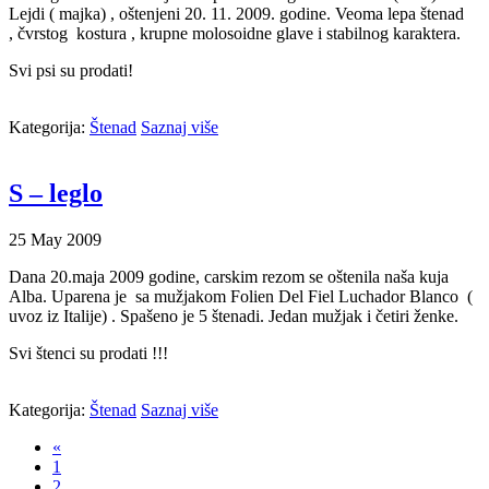
Lejdi ( majka) , oštenjeni 20. 11. 2009. godine. Veoma lepa štenad
, čvrstog kostura , krupne molosoidne glave i stabilnog karaktera.
Svi psi su prodati!
Kategorija:
Štenad
Saznaj više
S – leglo
25
May
2009
Dana 20.maja 2009 godine, carskim rezom se oštenila naša kuja
Alba. Uparena je sa mužjakom Folien Del Fiel Luchador Blanco (
uvoz iz Italije) . Spašeno je 5 štenadi. Jedan mužjak i četiri ženke.
Svi štenci su prodati !!!
Kategorija:
Štenad
Saznaj više
«
1
2