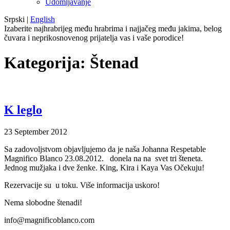
Udomljavanje
Srpski
|
English
Izaberite najhrabrijeg među hrabrima i najjačeg među jakima, belog
čuvara i neprikosnovenog prijatelja vas i vaše porodice!
Kategorija:
Štenad
K leglo
23
September
2012
Sa zadovoljstvom objavljujemo da je naša Johanna Respetable
Magnifico Blanco 23.08.2012. donela na na svet tri šteneta.
Jednog mužjaka i dve ženke. King, Kira i Kaya Vas Očekuju!
Rezervacije su u toku. Više informacija uskoro!
Nema slobodne štenadi!
info@magnificoblanco.com