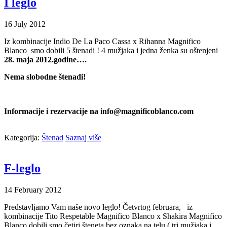
I leglo
16
July
2012
Iz kombinacije Indio De La Paco Cassa x Rihanna Magnifico
Blanco smo dobili 5 štenadi ! 4 mužjaka i jedna ženka su oštenjeni
28. maja 2012.godine….
Nema slobodne štenadi!
I
nformacije i rezervacije na info@magnificoblanco.com
Kategorija:
Štenad
Saznaj više
F-leglo
14
February
2012
Predstavljamo Vam naše novo leglo! Četvrtog februara, iz
kombinacije Tito Respetable Magnifico Blanco x Shakira Magnifico
Blanco dobili smo četiri šteneta bez oznaka na telu ( tri mužjaka i