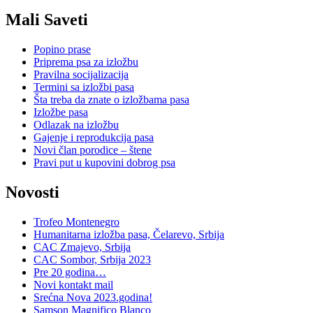
Mali Saveti
Popino prase
Priprema psa za izložbu
Pravilna socijalizacija
Termini sa izložbi pasa
Šta treba da znate o izložbama pasa
Izložbe pasa
Odlazak na izložbu
Gajenje i reprodukcija pasa
Novi član porodice – štene
Pravi put u kupovini dobrog psa
Novosti
Trofeo Montenegro
Humanitarna izložba pasa, Čelarevo, Srbija
CAC Zmajevo, Srbija
CAC Sombor, Srbija 2023
Pre 20 godina…
Novi kontakt mail
Srećna Nova 2023.godina!
Samson Magnifico Blanco