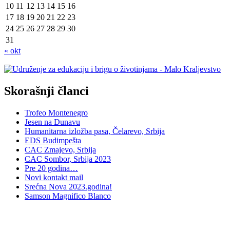
10
11
12
13
14
15
16
17
18
19
20
21
22
23
24
25
26
27
28
29
30
31
« okt
Skorašnji članci
Trofeo Montenegro
Jesen na Dunavu
Humanitarna izložba pasa, Čelarevo, Srbija
EDS Budimpešta
CAC Zmajevo, Srbija
CAC Sombor, Srbija 2023
Pre 20 godina…
Novi kontakt mail
Srećna Nova 2023.godina!
Samson Magnifico Blanco