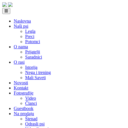
Naslovna
Naši psi
Legla
Preci
Potomci
O nama
Prijatelji
Saradnici
O rasi
Istorija
Nega i trening
Mali Saveti
Novosti
Kontakt
Fotografije
Video
Članci
Guestbook
Na prodaju
Štenad
Odrasli psi