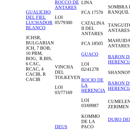
ROCCO DE
LINA
SOMBRA 
ANTARES
GUALICHO
RANQUIL
FCA 17570
DEL FIEL
LOI
LUCHADOR
05/79300
CATALINA
TANGUIT
BLANCO
II DEL
ANTARES
ANTARES
JCHSR,
MAHUIDA
BULGARIAN
FCA 18505
ANTARES
JCH, 7 BOB,
10 PRM,
GUACO
BARON D
BOG, R.BIS,
HERENCI
6 CAC,
LOI
VINCHA
RCAC, 4
02/41278
DEL
SHANNO
CACIB, R
TOLKEYEN
CACIB
ROCIO DE
BARON D
LA
LOI
HERENCI
HERENCIA
03/77169
LOI
CUMELEN
03/69987
ZERIMEN
KOMMO
DURO DE
DE LA
DEUS
PACO