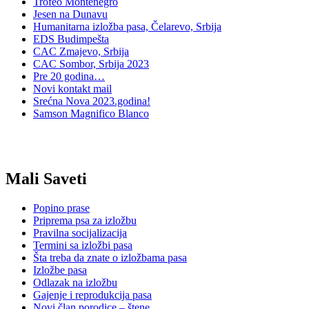
Trofeo Montenegro
Jesen na Dunavu
Humanitarna izložba pasa, Čelarevo, Srbija
EDS Budimpešta
CAC Zmajevo, Srbija
CAC Sombor, Srbija 2023
Pre 20 godina…
Novi kontakt mail
Srećna Nova 2023.godina!
Samson Magnifico Blanco
Mali Saveti
Popino prase
Priprema psa za izložbu
Pravilna socijalizacija
Termini sa izložbi pasa
Šta treba da znate o izložbama pasa
Izložbe pasa
Odlazak na izložbu
Gajenje i reprodukcija pasa
Novi član porodice – štene