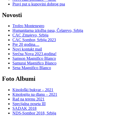
Pravi put u kupovini dobrog psa
Novosti
Trofeo Montenegro
Humanitarna izložba pasa, Čelarevo, Srbija
CAC Zmajevo, Srbija
CAC Sombor, Srbija 2023
Pre 20 godina…
Novi kontakt mail
Srećna Nova 2023.godina!
Samson Magnifico Blanco
Samurai Magnifico Blanco
Sena Magnifico Blanco
Foto Albumi
Kinološki bukvar – 2021
Kinologija na dlanu – 2021
Rad na terenu 2021
Specijalna poseta III
SADAK 2018
NDS-Sombor 2018, Srbija