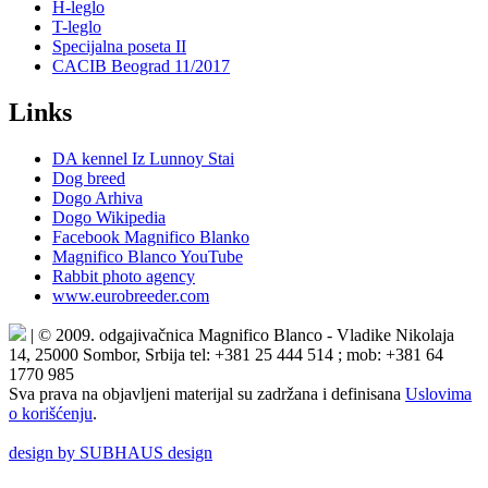
H-leglo
T-leglo
Specijalna poseta II
CACIB Beograd 11/2017
Links
DA kennel Iz Lunnoy Stai
Dog breed
Dogo Arhiva
Dogo Wikipedia
Facebook Magnifico Blanko
Magnifico Blanco YouTube
Rabbit photo agency
www.eurobreeder.com
| © 2009. odgajivačnica Magnifico Blanco - Vladike Nikolaja
14, 25000 Sombor, Srbija tel: +381 25 444 514 ; mob: +381 64
1770 985
Sva prava na objavljeni materijal su zadržana i definisana
Uslovima
o korišćenju
.
design by SUBHAUS design