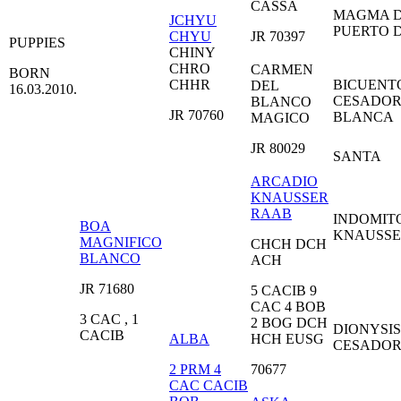
CASSA
MAGMA 
JCHYU
PUERTO 
CHYU
JR 70397
PUPPIES
CHINY
CHRO
CARMEN
BORN
CHHR
BICUENT
DEL
16.03.2010.
CESADO
BLANCO
JR 70760
BLANCA
MAGICO
JR 80029
SANTA
ARCADIO
KNAUSSER
RAAB
INDOMIT
BOA
KNAUSS
MAGNIFICO
CHCH DCH
BLANCO
ACH
JR 71680
5 CACIB 9
CAC 4 BOB
3 CAC , 1
2 BOG DCH
DIONYSI
CACIB
ALBA
HCH EUSG
CESADO
2 PRM 4
70677
CAC CACIB