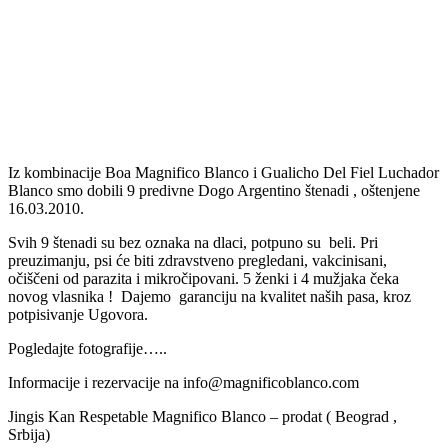
Previous
Next
Iz kombinacije Boa Magnifico Blanco i Gualicho Del Fiel Luchador
Blanco smo dobili 9 predivne Dogo Argentino štenadi , oštenjene
16.03.2010.
Svih 9 štenadi su bez oznaka na dlaci, potpuno su beli. Pri
preuzimanju, psi će biti zdravstveno pregledani, vakcinisani,
očiščeni od parazita i mikročipovani. 5 ženki i 4 mužjaka čeka
novog vlasnika ! Dajemo garanciju na kvalitet naših pasa, kroz
potpisivanje Ugovora.
Pogledajte fotografije…..
Informacije i rezervacije na info@magnificoblanco.com
Jingis Kan Respetable Magnifico Blanco – prodat ( Beograd ,
Srbija)