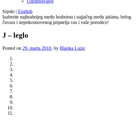
Udomljavanje
Srpski
|
English
Izaberite najhrabrijeg među hrabrima i najjačeg među jakima, belog
čuvara i neprikosnovenog prijatelja vas i vaše porodice!
J – leglo
Posted on
29. marta 2010.
by
Blanka Lazic