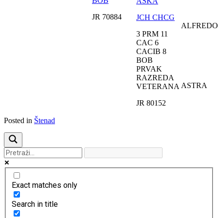
BOB
ASKA
JR 70884
JCH CHCG
ALFREDO
3 PRM 11
CAC 6
CACIB 8
BOB
PRVAK
RAZREDA
ASTRA
VETERANA
JR 80152
Posted in
Štenad
Exact matches only
Search in title