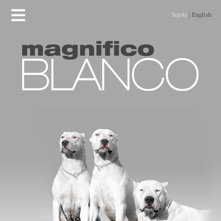
Srpski
|
English