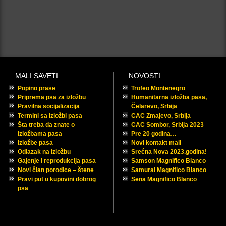
MALI SAVETI
NOVOSTI
Popino prase
Trofeo Montenegro
Priprema psa za izložbu
Humanitarna izložba pasa,
Pravilna socijalizacija
Čelarevo, Srbija
Termini sa izložbi pasa
CAC Zmajevo, Srbija
Šta treba da znate o
CAC Sombor, Srbija 2023
izložbama pasa
Pre 20 godina…
Izložbe pasa
Novi kontakt mail
Odlazak na izložbu
Srećna Nova 2023.godina!
Gajenje i reprodukcija pasa
Samson Magnifico Blanco
Novi član porodice – štene
Samurai Magnifico Blanco
Pravi put u kupovini dobrog
Sena Magnifico Blanco
psa