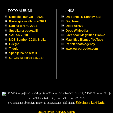
FOTO ALBUMI
LINKS
Kinološki bukvar – 2021
DA kennel Iz Lunnoy Stai
Kinologija na dlanu – 2021
Dog breed
Rad na terenu 2021
Dogo Arhiva
Specijalna poseta III
Dogo Wikipedia
SADAK 2018
Facebook Magnifico Blanko
NDS-Sombor 2018, Srbija
Magnifico Blanco YouTube
H-leglo
Rabbit photo agency
T-leglo
www.eurobreeder.com
Specijalna poseta II
CACIB Beograd 11/2017
| © 2009. odgajivačnica Magnifico Blanco - Vladike Nikolaja 14, 25000 Sombor, Srbija
tel: +381 25 444 514 ; mob: +381 64 1770 985
Sva prava na objavljeni materijal su zadržana i definisana
Uslovima o korišćenju
.
design by SUBHAUS design