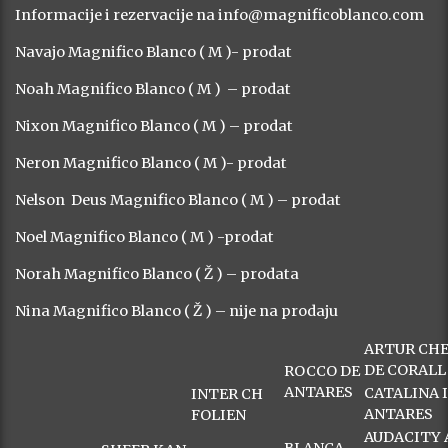
Informacije i rezervacije na info@magnificoblanco.com
Navajo Magnifico Blanco ( M )- prodat
Noah Magnifico Blanco ( M ) – prodat
Nixon Magnifico Blanco ( M ) – prodat
Neron Magnifico Blanco ( M )- prodat
Nelson Deus Magnifico Blanco ( M ) – prodat
Noel Magnifico Blanco ( M ) -prodat
Norah Magnifico Blanco ( Ž ) – prodata
Nina Magnifico Blanco ( Ž ) – nije na prodaju
ARTUR CH
DE CORALL
ROCCO DE
ANTARES
CATALINA I
INTER CH
ANTARES
FOLIEN
AUDACITY 