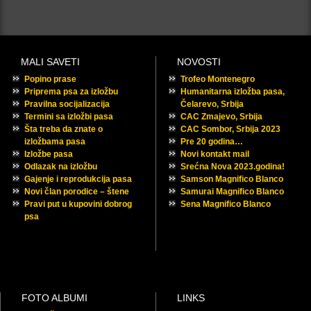
MALI SAVETI
NOVOSTI
Popino prase
Trofeo Montenegro
Priprema psa za izložbu
Humanitarna izložba pasa,
Pravilna socijalizacija
Čelarevo, Srbija
Termini sa izložbi pasa
CAC Zmajevo, Srbija
Šta treba da znate o
CAC Sombor, Srbija 2023
izložbama pasa
Pre 20 godina…
Izložbe pasa
Novi kontakt mail
Odlazak na izložbu
Srećna Nova 2023.godina!
Gajenje i reprodukcija pasa
Samson Magnifico Blanco
Novi član porodice – štene
Samurai Magnifico Blanco
Pravi put u kupovini dobrog
Sena Magnifico Blanco
psa
FOTO ALBUMI
LINKS