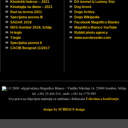
Kinološki bukvar – 2021
DA kennel Iz Lunnoy Stai
Kinologija na dlanu – 2021
Dog breed
Rad na terenu 2021
Dogo Arhiva
Specijalna poseta III
Dogo Wikipedia
SADAK 2018
Facebook Magnifico Blanko
NDS-Sombor 2018, Srbija
Magnifico Blanco YouTube
H-leglo
Rabbit photo agency
T-leglo
www.eurobreeder.com
Specijalna poseta II
CACIB Beograd 11/2017
| © 2009. odgajivačnica Magnifico Blanco - Vladike Nikolaja 14, 25000 Sombor, Srbija
tel: +381 25 444 514 ; mob: +381 64 1770 985
Sva prava na objavljeni materijal su zadržana i definisana
Uslovima o korišćenju
.
design by SUBHAUS design