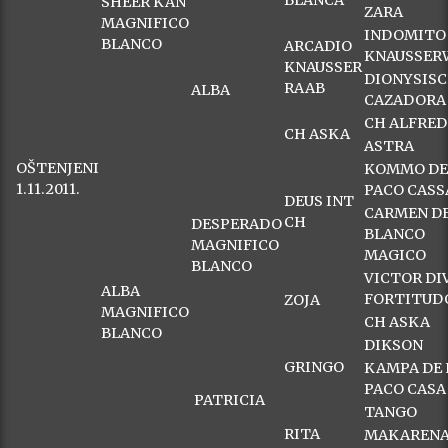
BLANCA
SHEER KAN
ZARA
MAGNIFICO
INDOMITO
BLANCO
ARCADIO
KNAUSSER
KNAUSSER
DIONYSIS
RAAB
ALBA
CAZADORA
CH ALFRE
CH ASKA
ASTRA
OŠTENJENI
KOMMO DE
1.11.2011.
PACO CASS
DEUS INT
CARMEN DE
CH
DESPERADO
BLANCO
MAGNIFICO
MAGICO
BLANCO
VICTOR DI
ALBA
FORTITUD
ZOJA
MAGNIFICO
CH ASKA
BLANCO
DIKSON
GRINGO
KAMPA DE 
PACO CASA
PATRICIA
TANGO
RITA
MAKARENA