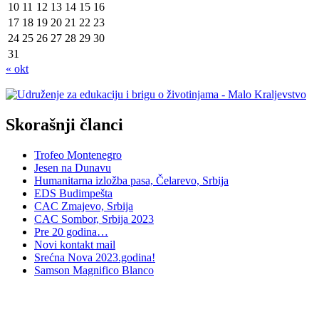
10
11
12
13
14
15
16
17
18
19
20
21
22
23
24
25
26
27
28
29
30
31
« okt
Skorašnji članci
Trofeo Montenegro
Jesen na Dunavu
Humanitarna izložba pasa, Čelarevo, Srbija
EDS Budimpešta
CAC Zmajevo, Srbija
CAC Sombor, Srbija 2023
Pre 20 godina…
Novi kontakt mail
Srećna Nova 2023.godina!
Samson Magnifico Blanco