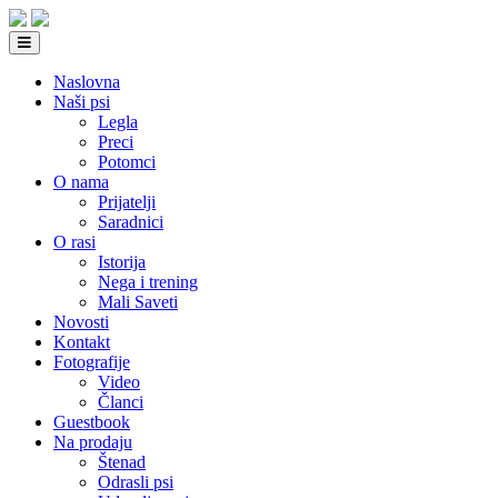
Naslovna
Naši psi
Legla
Preci
Potomci
O nama
Prijatelji
Saradnici
O rasi
Istorija
Nega i trening
Mali Saveti
Novosti
Kontakt
Fotografije
Video
Članci
Guestbook
Na prodaju
Štenad
Odrasli psi