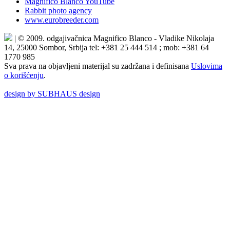
Magnifico Blanco YouTube
Rabbit photo agency
www.eurobreeder.com
| © 2009. odgajivačnica Magnifico Blanco - Vladike Nikolaja
14, 25000 Sombor, Srbija tel: +381 25 444 514 ; mob: +381 64
1770 985
Sva prava na objavljeni materijal su zadržana i definisana
Uslovima
o korišćenju
.
design by SUBHAUS design