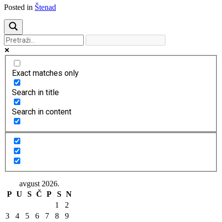
Posted in
Štenad
Exact matches only
Search in title
Search in content
avgust 2026.
P
U
S
Č
P
S
N
1
2
3
4
5
6
7
8
9