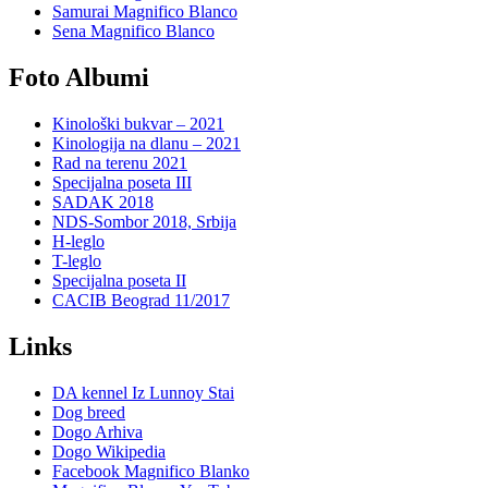
Samurai Magnifico Blanco
Sena Magnifico Blanco
Foto Albumi
Kinološki bukvar – 2021
Kinologija na dlanu – 2021
Rad na terenu 2021
Specijalna poseta III
SADAK 2018
NDS-Sombor 2018, Srbija
H-leglo
T-leglo
Specijalna poseta II
CACIB Beograd 11/2017
Links
DA kennel Iz Lunnoy Stai
Dog breed
Dogo Arhiva
Dogo Wikipedia
Facebook Magnifico Blanko