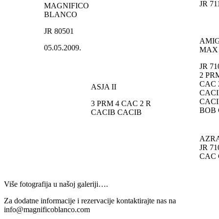
JR 71
MAGNIFICO
BLANCO
JR 80501
AMI
05.05.2009.
MAX
JR 71
2 PR
CAC 
ASJA II
CACI
CACI
3 PRM 4 CAC 2 R
BOB
CACIB CACIB
AZR
JR 71
CAC 
Više fotografija u našoj galeriji….
Za dodatne informacije i rezervacije kontaktirajte nas na
info@magnificoblanco.com