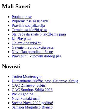
Mali Saveti
Popino prase
Priprema psa za izložbu
Pravilna socijalizacija
Termini sa izložbi pasa
Šta treba da znate o izložbama pasa
Izložbe pasa
Odlazak na izložbu
Gajenje i reprodukcija pasa
Novi član porodice – štene
Pravi put u kupovini dobrog psa
Novosti
Trofeo Montenegro
Humanitarna izložba pasa, Čelarevo, Srbija
CAC Zmajevo, Srbija
CAC Sombor, Srbija 2023
Pre 20 godina…
Novi kontakt mail
Srećna Nova 2023.godina!
Samson Magnifico Blanco