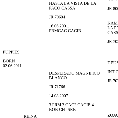
HASTA LA VISTA DE LA
PACO CASSA
JR 80
JR 70604
KAM
16.06.2001.
LA P
PRMCAC CACIB
CAS
JR 70
PUPPIES
BORN
DEU
02.06.2011.
INT 
DESPERADO MAGNIFICO
BLANCO
JR 70
JR 71766
14.08.2007.
3 PRM 3 CAC2 CACIB 4
BOB CHJ SRB
ZOJA
REINA