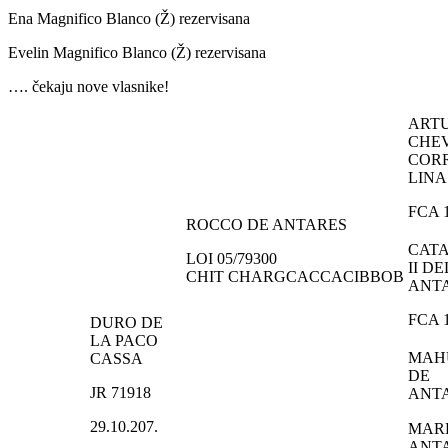
Ena Magnifico Blanco (Ž) rezervisana
Evelin Magnifico Blanco (Ž) rezervisana
…. čekaju nove vlasnike!
ART
CHE
COR
LINA
FCA 
ROCCO DE ANTARES
CATA
LOI 05/79300
II DE
CHIT CHARGCACCACIBBOB
ANT
FCA 
DURO DE
LA PACO
MAH
CASSA
DE
JR 71918
ANT
29.10.207.
MAR
ANT