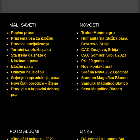
MALI SAVETI
NOVOSTI
Popino prase
Trofeo Montenegro
Priprema psa za izložbu
Humanitarna izložba pasa,
Pravilna socijalizacija
Čelarevo, Srbija
Termini sa izložbi pasa
CAC Zmajevo, Srbija
Šta treba da znate o
CAC Sombor, Srbija 2023
izložbama pasa
Pre 20 godina…
Izložbe pasa
Novi kontakt mail
Odlazak na izložbu
Srećna Nova 2023.godina!
Gajenje i reprodukcija pasa
Samson Magnifico Blanco
Novi član porodice – štene
Samurai Magnifico Blanco
Pravi put u kupovini dobrog
Sena Magnifico Blanco
psa
FOTO ALBUMI
LINKS
Kinološki bukvar – 2021
DA kennel Iz Lunnoy Stai