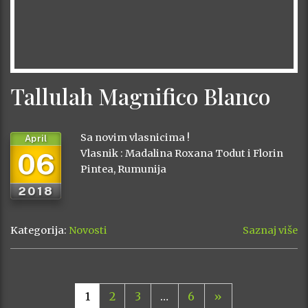
Tallulah Magnifico Blanco
Sa novim vlasnicima !
April
06
Vlasnik : Madalina Roxana Todut i Florin
Pintea, Rumunija
2018
Kategorija:
Novosti
Saznaj više
1
2
3
…
6
»