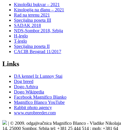
Kinološki bukvar – 2021
Kinologija na dlanu – 2021
Rad na terenu 2021
Specijalna poseta III
SADAK 2018
NDS-Sombor 2018, Srbija
H-leglo
T-leglo
Specijalna poseta II
CACIB Beograd 11/2017
Links
DA kennel Iz Lunnoy Stai
Dog breed
Dogo Arhiva
Dogo Wikipedia
Facebook Magnifico Blanko
Magnifico Blanco YouTube
Rabbit photo agency
www.eurobreeder.com
| © 2009. odgajivačnica Magnifico Blanco - Vladike Nikolaja
14, 25000 Sombor, Srbija tel: +381 25 444 514 ; mob: +381 64