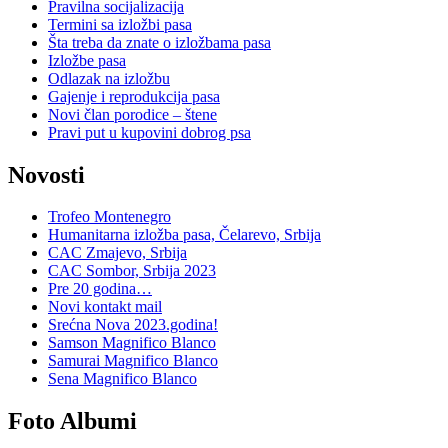
Pravilna socijalizacija
Termini sa izložbi pasa
Šta treba da znate o izložbama pasa
Izložbe pasa
Odlazak na izložbu
Gajenje i reprodukcija pasa
Novi član porodice – štene
Pravi put u kupovini dobrog psa
Novosti
Trofeo Montenegro
Humanitarna izložba pasa, Čelarevo, Srbija
CAC Zmajevo, Srbija
CAC Sombor, Srbija 2023
Pre 20 godina…
Novi kontakt mail
Srećna Nova 2023.godina!
Samson Magnifico Blanco
Samurai Magnifico Blanco
Sena Magnifico Blanco
Foto Albumi