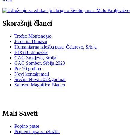
Skorašnji članci
Trofeo Montenegro
Jesen na Dunavu
Humanitarna izložba pasa, Čelarevo, Srbija
EDS Budimpešta
CAC Zmajevo, Srbija
CAC Sombor, Srbija 2023
Pre 20 godina…
Novi kontakt mail
Srećna Nova 2023.godina!
Samson Magnifico Blanco
Mali Saveti
Popino prase
Priprema psa za izložbu