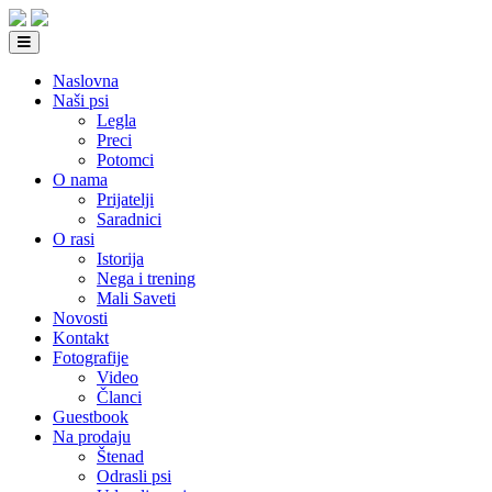
Naslovna
Naši psi
Legla
Preci
Potomci
O nama
Prijatelji
Saradnici
O rasi
Istorija
Nega i trening
Mali Saveti
Novosti
Kontakt
Fotografije
Video
Članci
Guestbook
Na prodaju
Štenad
Odrasli psi