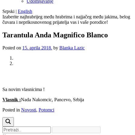
Udomljavanje
Srpski
|
English
Izaberite najhrabrijeg među hrabrima i najjačeg među jakima, belog
čuvara i neprikosnovenog prijatelja vas i vaše porodice!
Tarantula Anda Magnifico Blanco
Posted on
15. aprila 2018.
by
Blanka Lazic
Previous
Next
Sa novim vlasnicima !
Vlasnik :
Nada Nakomcic, Pancevo, Srbija
Posted in
Novosti
,
Potomci