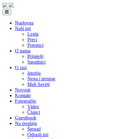
Naslovna
Naši psi
Legla
Preci
Potomci
O nama
Prijatelji
Saradnici
O rasi
Istorija
Nega i trening
Mali Saveti
Novosti
Kontakt
Fotografije
Video
Članci
Guestbook
Na prodaju
Štenad
Odrasli psi