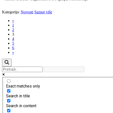
Kategorija:
Novosti
Saznaj više
«
1
2
3
4
5
6
»
Exact matches only
Search in title
Search in content