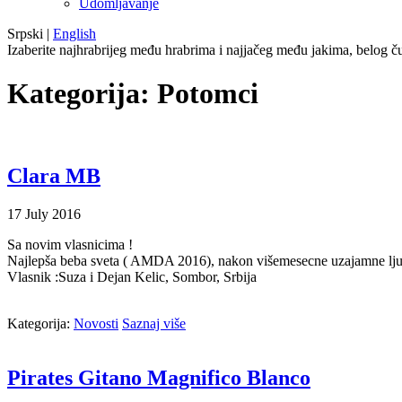
Udomljavanje
Srpski
|
English
Izaberite najhrabrijeg među hrabrima i najjačeg među jakima, belog ču
Kategorija:
Potomci
Clara MB
17
July
2016
Sa novim vlasnicima !
Najlepša beba sveta ( AMDA 2016), nakon višemesecne uzajamne ljuba
Vlasnik :Suza i Dejan Kelic, Sombor, Srbija
Kategorija:
Novosti
Saznaj više
Pirates Gitano Magnifico Blanco