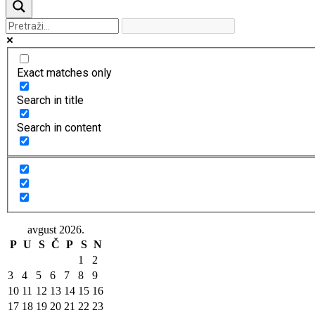
Exact matches only
Search in title
Search in content
avgust 2026.
P
U
S
Č
P
S
N
1
2
3
4
5
6
7
8
9
10
11
12
13
14
15
16
17
18
19
20
21
22
23