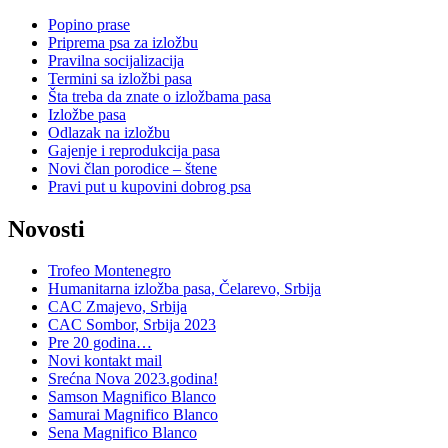
Popino prase
Priprema psa za izložbu
Pravilna socijalizacija
Termini sa izložbi pasa
Šta treba da znate o izložbama pasa
Izložbe pasa
Odlazak na izložbu
Gajenje i reprodukcija pasa
Novi član porodice – štene
Pravi put u kupovini dobrog psa
Novosti
Trofeo Montenegro
Humanitarna izložba pasa, Čelarevo, Srbija
CAC Zmajevo, Srbija
CAC Sombor, Srbija 2023
Pre 20 godina…
Novi kontakt mail
Srećna Nova 2023.godina!
Samson Magnifico Blanco
Samurai Magnifico Blanco
Sena Magnifico Blanco