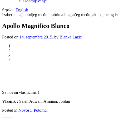
Udomljavanje
Srpski
|
English
Izaberite najhrabrijeg među hrabrima i najjačeg među jakima, belog ču
Apollo Magnifico Blanco
Posted on
14. septembra 2015.
by
Blanka Lazic
Previous
Next
Sa novim vlasnicima !
Vlasnik :
Saleh Adwan, Amman, Jordan
Posted in
Novosti
,
Potomci