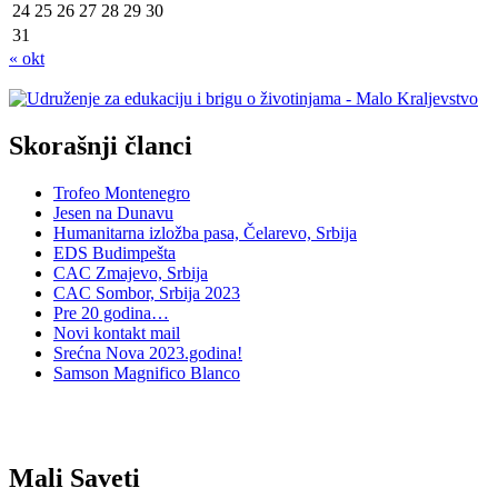
24
25
26
27
28
29
30
31
« okt
Skorašnji članci
Trofeo Montenegro
Jesen na Dunavu
Humanitarna izložba pasa, Čelarevo, Srbija
EDS Budimpešta
CAC Zmajevo, Srbija
CAC Sombor, Srbija 2023
Pre 20 godina…
Novi kontakt mail
Srećna Nova 2023.godina!
Samson Magnifico Blanco
Mali Saveti