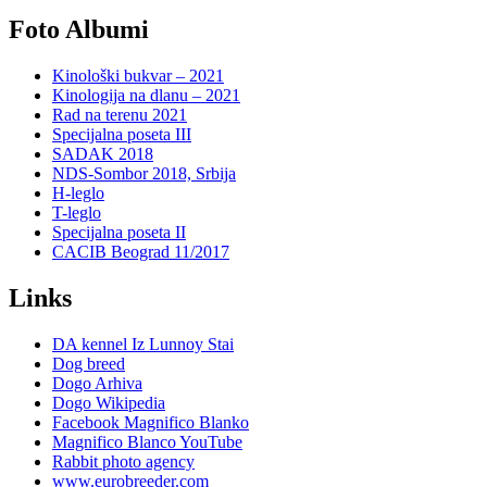
Foto Albumi
Kinološki bukvar – 2021
Kinologija na dlanu – 2021
Rad na terenu 2021
Specijalna poseta III
SADAK 2018
NDS-Sombor 2018, Srbija
H-leglo
T-leglo
Specijalna poseta II
CACIB Beograd 11/2017
Links
DA kennel Iz Lunnoy Stai
Dog breed
Dogo Arhiva
Dogo Wikipedia
Facebook Magnifico Blanko
Magnifico Blanco YouTube
Rabbit photo agency
www.eurobreeder.com