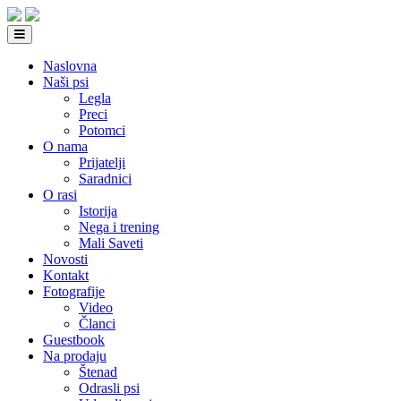
Naslovna
Naši psi
Legla
Preci
Potomci
O nama
Prijatelji
Saradnici
O rasi
Istorija
Nega i trening
Mali Saveti
Novosti
Kontakt
Fotografije
Video
Članci
Guestbook
Na prodaju
Štenad
Odrasli psi