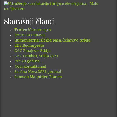
Skorašnji članci
Trofeo Montenegro
Jesen na Dunavu
Humanitarna izložba pasa, Čelarevo, Srbija
EDS Budimpešta
CAC Zmajevo, Srbija
CAC Sombor, Srbija 2023
Pre 20 godina…
Novi kontakt mail
Srećna Nova 2023.godina!
Samson Magnifico Blanco