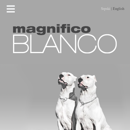
Srpski
|
English