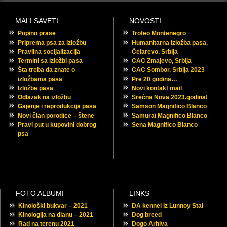
MALI SAVETI
NOVOSTI
Popino prase
Trofeo Montenegro
Priprema psa za izložbu
Humanitarna izložba pasa,
Pravilna socijalizacija
Čelarevo, Srbija
Termini sa izložbi pasa
CAC Zmajevo, Srbija
Šta treba da znate o
CAC Sombor, Srbija 2023
izložbama pasa
Pre 20 godina…
Izložbe pasa
Novi kontakt mail
Odlazak na izložbu
Srećna Nova 2023.godina!
Gajenje i reprodukcija pasa
Samson Magnifico Blanco
Novi član porodice – štene
Samurai Magnifico Blanco
Pravi put u kupovini dobrog
Sena Magnifico Blanco
psa
FOTO ALBUMI
LINKS
Kinološki bukvar – 2021
DA kennel Iz Lunnoy Stai
Kinologija na dlanu – 2021
Dog breed
Rad na terenu 2021
Dogo Arhiva