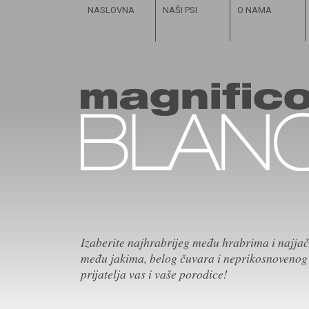
NASLOVNA
NAŠI PSI
O NAMA
Izaberite najhrabrijeg među hrabrima i najja
među jakima, belog čuvara i neprikosnovenog
prijatelja vas i vaše porodice!