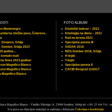
OSTI
FOTO ALBUMI
feo Montenegro
Kinološki bukvar – 2021
nitarna izložba pasa, Čelarevo,
Kinologija na dlanu – 2021
ja
Rad na terenu 2021
Zmajevo, Srbija
Specijalna poseta III
 Sombor, Srbija 2023
SADAK 2018
 20 godina…
NDS-Sombor 2018, Srbija
 kontakt mail
H-leglo
na Nova 2023.godina!
T-leglo
son Magnifico Blanco
Specijalna poseta II
rai Magnifico Blanco
CACIB Beograd 11/2017
 Magnifico Blanco
čnica Magnifico Blanco - Vladike Nikolaja 14, 25000 Sombor, Srbija tel: +381 25 444 514 ;
Sva prava na objavljeni materijal su zadržana i definisana
Uslovima o korišćenju
.