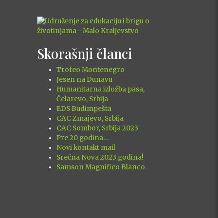
Skorašnji članci
Trofeo Montenegro
Jesen na Dunavu
Humanitarna izložba pasa,
Čelarevo, Srbija
EDS Budimpešta
CAC Zmajevo, Srbija
CAC Sombor, Srbija 2023
Pre 20 godina…
Novi kontakt mail
Srećna Nova 2023.godina!
Samson Magnifico Blanco