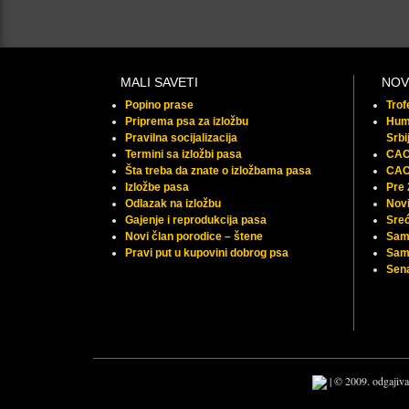
MALI SAVETI
NOV
Popino prase
Tro
Priprema psa za izložbu
Huma
Pravilna socijalizacija
Srbi
Termini sa izložbi pasa
CAC 
Šta treba da znate o izložbama pasa
CAC
Izložbe pasa
Pre
Odlazak na izložbu
Novi
Gajenje i reprodukcija pasa
Sreć
Novi član porodice – štene
Sam
Pravi put u kupovini dobrog psa
Samu
Sena
| © 2009. odgajiva