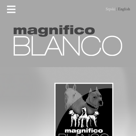
Srpski
|
English