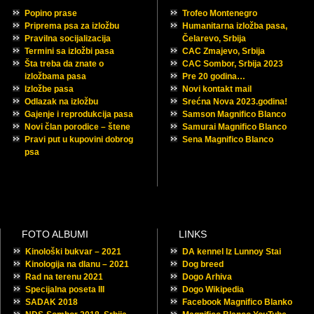
Popino prase
Trofeo Montenegro
Priprema psa za izložbu
Humanitarna izložba pasa,
Pravilna socijalizacija
Čelarevo, Srbija
Termini sa izložbi pasa
CAC Zmajevo, Srbija
Šta treba da znate o
CAC Sombor, Srbija 2023
izložbama pasa
Pre 20 godina…
Izložbe pasa
Novi kontakt mail
Odlazak na izložbu
Srećna Nova 2023.godina!
Gajenje i reprodukcija pasa
Samson Magnifico Blanco
Novi član porodice – štene
Samurai Magnifico Blanco
Pravi put u kupovini dobrog
Sena Magnifico Blanco
psa
FOTO ALBUMI
LINKS
Kinološki bukvar – 2021
DA kennel Iz Lunnoy Stai
Kinologija na dlanu – 2021
Dog breed
Rad na terenu 2021
Dogo Arhiva
Specijalna poseta III
Dogo Wikipedia
SADAK 2018
Facebook Magnifico Blanko