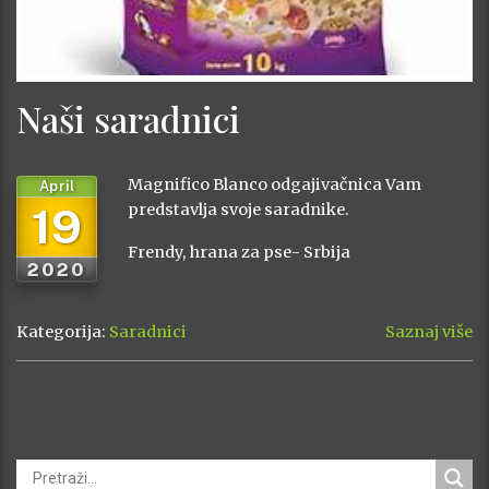
Naši saradnici
Magnifico Blanco odgajivačnica Vam
April
19
predstavlja svoje saradnike.
Frendy, hrana za pse- Srbija
2020
Kategorija:
Saradnici
Saznaj više