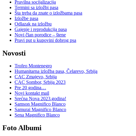
Pravilna socijalizacija
Termini sa izložbi pasa
Šta treba da znate o izložbama pasa
Izložbe pasa
Odlazak na izložbu
Gajenje i reprodukcija pasa
Novi član porodice – štene
Pravi put u kupovini dobrog psa
Novosti
Trofeo Montenegro
Humanitarna izložba pasa, Čelarevo, Srbija
CAC Zmajevo, Srbija
CAC Sombor, Srbija 2023
Pre 20 godina…
Novi kontakt mail
Srećna Nova 2023.godina!
Samson Magnifico Blanco
Samurai Magnifico Blanco
Sena Magnifico Blanco
Foto Albumi