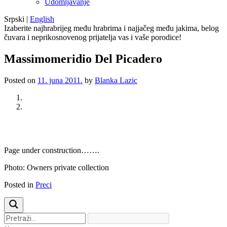
Udomljavanje
Srpski
|
English
Izaberite najhrabrijeg među hrabrima i najjačeg među jakima, belog
čuvara i neprikosnovenog prijatelja vas i vaše porodice!
Massimomeridio Del Picadero
Posted on
11. juna 2011.
by
Blanka Lazic
Previous
Next
Page under construction…….
Photo: Owners private collection
Posted in
Preci