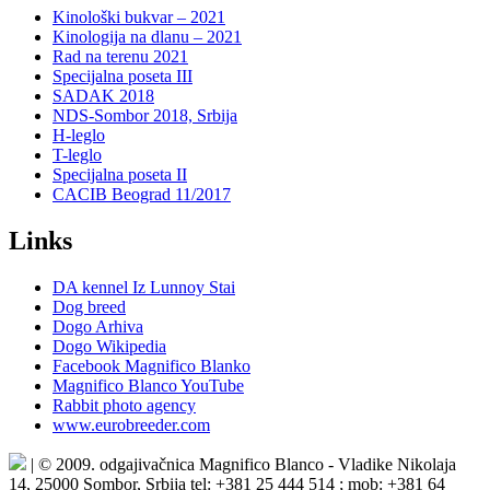
Kinološki bukvar – 2021
Kinologija na dlanu – 2021
Rad na terenu 2021
Specijalna poseta III
SADAK 2018
NDS-Sombor 2018, Srbija
H-leglo
T-leglo
Specijalna poseta II
CACIB Beograd 11/2017
Links
DA kennel Iz Lunnoy Stai
Dog breed
Dogo Arhiva
Dogo Wikipedia
Facebook Magnifico Blanko
Magnifico Blanco YouTube
Rabbit photo agency
www.eurobreeder.com
| © 2009. odgajivačnica Magnifico Blanco - Vladike Nikolaja
14, 25000 Sombor, Srbija tel: +381 25 444 514 ; mob: +381 64