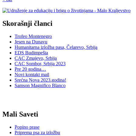
Skorašnji članci
Trofeo Montenegro
Jesen na Dunavu
Humanitarna izložba pasa, Čelarevo, Srbija
EDS Budimpešta
CAC Zmajevo, Srbija
CAC Sombor, Srbija 2023
Pre 20 godina…
Novi kontakt mail
Srećna Nova 2023.godina!
Samson Magnifico Blanco
Mali Saveti
Popino prase
Priprema psa za izložbu