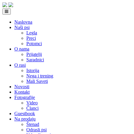
Naslovna
Naši psi
Legla
Preci
Potomci
O nama
Prijatelji
Saradnici
O rasi
Istorija
Nega i trening
Mali Saveti
Novosti
Kontakt
Fotografije
Video
Članci
Guestbook
Na prodaju
Štenad
Odrasli psi