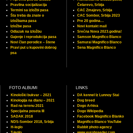
Pravilna socijalizacija
Čelarevo, Srbija
Termini sa izložbi pasa
CAC Zmajevo, Srbija
Šta treba da znate o
CAC Sombor, Srbija 2023
izložbama pasa
Pre 20 godina…
Izložbe pasa
Novi kontakt mail
Odlazak na izložbu
Srećna Nova 2023.godina!
Gajenje i reprodukcija pasa
Samson Magnifico Blanco
Novi član porodice – štene
Samurai Magnifico Blanco
Pravi put u kupovini dobrog
Sena Magnifico Blanco
psa
FOTO ALBUMI
LINKS
Kinološki bukvar – 2021
DA kennel Iz Lunnoy Stai
Kinologija na dlanu – 2021
Dog breed
Rad na terenu 2021
Dogo Arhiva
Specijalna poseta III
Dogo Wikipedia
SADAK 2018
Facebook Magnifico Blanko
NDS-Sombor 2018, Srbija
Magnifico Blanco YouTube
H-leglo
Rabbit photo agency
T-leglo
www.eurobreeder.com