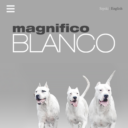
Srpski
|
English