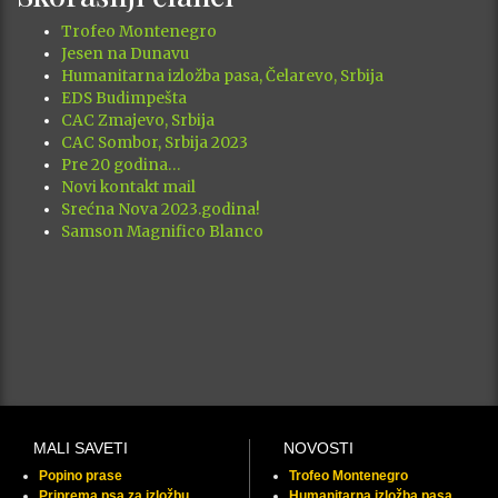
Trofeo Montenegro
Jesen na Dunavu
Humanitarna izložba pasa, Čelarevo, Srbija
EDS Budimpešta
CAC Zmajevo, Srbija
CAC Sombor, Srbija 2023
Pre 20 godina…
Novi kontakt mail
Srećna Nova 2023.godina!
Samson Magnifico Blanco
MALI SAVETI
NOVOSTI
Popino prase
Trofeo Montenegro
Priprema psa za izložbu
Humanitarna izložba pasa,