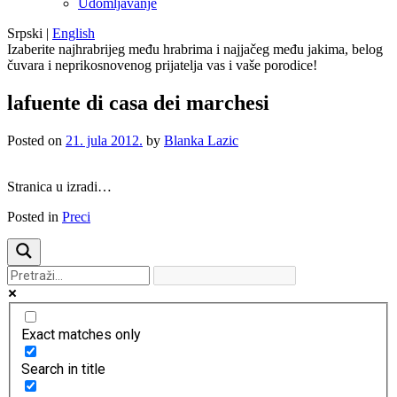
Udomljavanje
Srpski
|
English
Izaberite najhrabrijeg među hrabrima i najjačeg među jakima, belog
čuvara i neprikosnovenog prijatelja vas i vaše porodice!
lafuente di casa dei marchesi
Posted on
21. jula 2012.
by
Blanka Lazic
Stranica u izradi…
Posted in
Preci
Exact matches only
Search in title