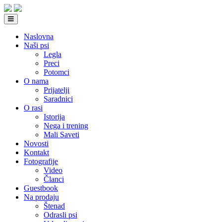
Naslovna
Naši psi
Legla
Preci
Potomci
O nama
Prijatelji
Saradnici
O rasi
Istorija
Nega i trening
Mali Saveti
Novosti
Kontakt
Fotografije
Video
Članci
Guestbook
Na prodaju
Štenad
Odrasli psi