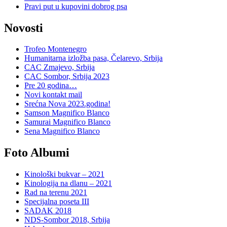
Pravi put u kupovini dobrog psa
Novosti
Trofeo Montenegro
Humanitarna izložba pasa, Čelarevo, Srbija
CAC Zmajevo, Srbija
CAC Sombor, Srbija 2023
Pre 20 godina…
Novi kontakt mail
Srećna Nova 2023.godina!
Samson Magnifico Blanco
Samurai Magnifico Blanco
Sena Magnifico Blanco
Foto Albumi
Kinološki bukvar – 2021
Kinologija na dlanu – 2021
Rad na terenu 2021
Specijalna poseta III
SADAK 2018
NDS-Sombor 2018, Srbija