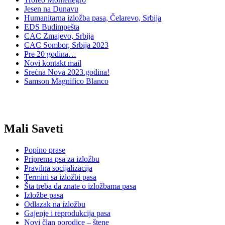
Jesen na Dunavu
Humanitarna izložba pasa, Čelarevo, Srbija
EDS Budimpešta
CAC Zmajevo, Srbija
CAC Sombor, Srbija 2023
Pre 20 godina…
Novi kontakt mail
Srećna Nova 2023.godina!
Samson Magnifico Blanco
Mali Saveti
Popino prase
Priprema psa za izložbu
Pravilna socijalizacija
Termini sa izložbi pasa
Šta treba da znate o izložbama pasa
Izložbe pasa
Odlazak na izložbu
Gajenje i reprodukcija pasa
Novi član porodice – štene