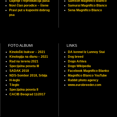
Gajenje i reprodukcija pasa
Samson Magnifico Blanco
Novi član porodice – štene
Samurai Magnifico Blanco
Pravi put u kupovini dobrog
Sena Magnifico Blanco
psa
FOTO ALBUMI
LINKS
Kinološki bukvar – 2021
DA kennel Iz Lunnoy Stai
Kinologija na dlanu – 2021
Dog breed
Rad na terenu 2021
Dogo Arhiva
Specijalna poseta III
Dogo Wikipedia
SADAK 2018
Facebook Magnifico Blanko
NDS-Sombor 2018, Srbija
Magnifico Blanco YouTube
H-leglo
Rabbit photo agency
T-leglo
www.eurobreeder.com
Specijalna poseta II
CACIB Beograd 11/2017