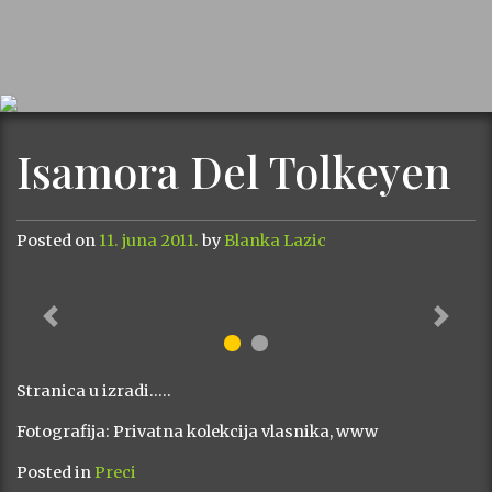
Isamora Del Tolkeyen
Posted on
11. juna 2011.
by
Blanka Lazic
Previous
Next
Stranica u izradi…..
Fotografija: Privatna kolekcija vlasnika, www
Posted in
Preci