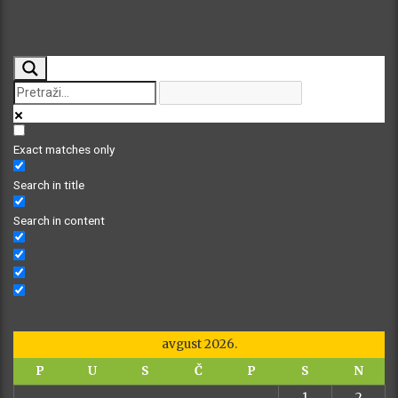
Exact matches only
Search in title
Search in content
avgust 2026.
P
U
S
Č
P
S
N
1
2