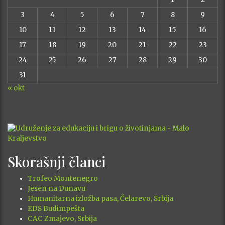
3
4
5
6
7
8
9
10
11
12
13
14
15
16
17
18
19
20
21
22
23
24
25
26
27
28
29
30
31
« okt
Skorašnji članci
Trofeo Montenegro
Jesen na Dunavu
Humanitarna izložba pasa, Čelarevo, Srbija
EDS Budimpešta
CAC Zmajevo, Srbija