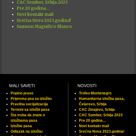
CAC Sombor, Srbija 2023
Pre 20 godina…
Novi kontakt mail
Srećna Nova 2023.godina!
Samson Magnifico Blanco
MALI SAVETI
NOVOSTI
Popino prase
Trofeo Montenegro
Priprema psa za izložbu
Humanitarna izložba pasa,
Pravilna socijalizacija
Čelarevo, Srbija
Termini sa izložbi pasa
CAC Zmajevo, Srbija
Šta treba da znate o
CAC Sombor, Srbija 2023
izložbama pasa
Pre 20 godina…
Izložbe pasa
Novi kontakt mail
Odlazak na izložbu
Srećna Nova 2023.godina!