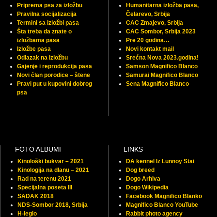
Priprema psa za izložbu
Humanitarna izložba pasa,
Pravilna socijalizacija
Čelarevo, Srbija
Termini sa izložbi pasa
CAC Zmajevo, Srbija
Šta treba da znate o
CAC Sombor, Srbija 2023
izložbama pasa
Pre 20 godina…
Izložbe pasa
Novi kontakt mail
Odlazak na izložbu
Srećna Nova 2023.godina!
Gajenje i reprodukcija pasa
Samson Magnifico Blanco
Novi član porodice – štene
Samurai Magnifico Blanco
Pravi put u kupovini dobrog
Sena Magnifico Blanco
psa
FOTO ALBUMI
LINKS
Kinološki bukvar – 2021
DA kennel Iz Lunnoy Stai
Kinologija na dlanu – 2021
Dog breed
Rad na terenu 2021
Dogo Arhiva
Specijalna poseta III
Dogo Wikipedia
SADAK 2018
Facebook Magnifico Blanko
NDS-Sombor 2018, Srbija
Magnifico Blanco YouTube
H-leglo
Rabbit photo agency