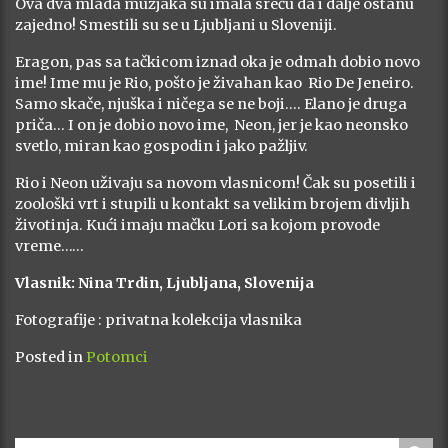
Ova dva mlada mužjaka su imala sreću da i dalje ostanu
zajedno! Smestili su se u Ljubljani u Sloveniji.
Eragon, pas sa tačkicom iznad oka je odmah dobio novo
ime! Ime mu je Rio, pošto je živahan kao Rio De Jeneiro.
Samo skače, njuška i ničega se ne boji…. Elano je druga
priča… I on je dobio novo ime, Neon, jer je kao neonsko
svetlo, miran kao gospodin i jako pažljiv.
Rio i Neon uživaju sa novom vlasnicom! Čak su posetili i
zoološki vrt i stupili u kontakt sa velikim brojem divljih
životinja. Kući imaju mačku Lori sa kojom provode
vreme……
Vlasnik: Nina Trdin, Ljubljana, Slovenija
Fotografije : privatna kolekcija vlasnika
Posted in
Potomci