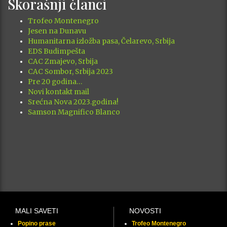
Skorašnji članci
Trofeo Montenegro
Jesen na Dunavu
Humanitarna izložba pasa, Čelarevo, Srbija
EDS Budimpešta
CAC Zmajevo, Srbija
CAC Sombor, Srbija 2023
Pre 20 godina…
Novi kontakt mail
Srećna Nova 2023.godina!
Samson Magnifico Blanco
MALI SAVETI
NOVOSTI
Popino prase
Trofeo Montenegro