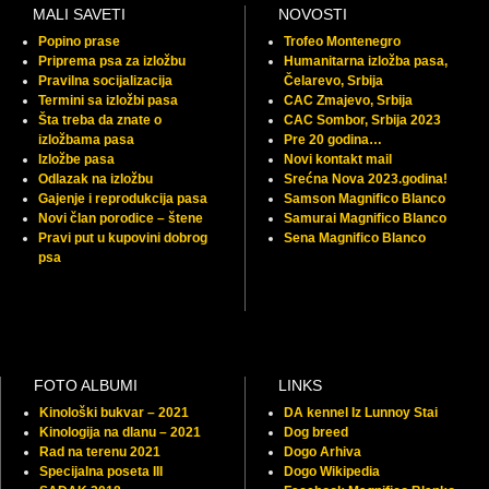
MALI SAVETI
NOVOSTI
Popino prase
Trofeo Montenegro
Priprema psa za izložbu
Humanitarna izložba pasa,
Pravilna socijalizacija
Čelarevo, Srbija
Termini sa izložbi pasa
CAC Zmajevo, Srbija
Šta treba da znate o
CAC Sombor, Srbija 2023
izložbama pasa
Pre 20 godina…
Izložbe pasa
Novi kontakt mail
Odlazak na izložbu
Srećna Nova 2023.godina!
Gajenje i reprodukcija pasa
Samson Magnifico Blanco
Novi član porodice – štene
Samurai Magnifico Blanco
Pravi put u kupovini dobrog
Sena Magnifico Blanco
psa
FOTO ALBUMI
LINKS
Kinološki bukvar – 2021
DA kennel Iz Lunnoy Stai
Kinologija na dlanu – 2021
Dog breed
Rad na terenu 2021
Dogo Arhiva
Specijalna poseta III
Dogo Wikipedia