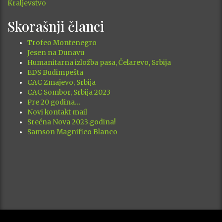
Skorašnji članci
Trofeo Montenegro
Jesen na Dunavu
Humanitarna izložba pasa, Čelarevo, Srbija
EDS Budimpešta
CAC Zmajevo, Srbija
CAC Sombor, Srbija 2023
Pre 20 godina…
Novi kontakt mail
Srećna Nova 2023.godina!
Samson Magnifico Blanco