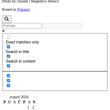
Photo by vlasnik i Magnifico Blanco
Posted in
Potomci
Exact matches only
Search in title
Search in content
avgust 2026.
P
U
S
Č
P
S
N
1
2