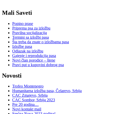
Mali Saveti
Popino prase
Priprema psa za izložbu
Pravilna socijalizacija
Termini sa izložbi pasa
Šta treba da znate o izložbama pasa
Izložbe pasa
Odlazak na izložbu
Gajenje i reprodukcija pasa
Novi član porodice – štene
Pravi put u kupovini dobrog psa
Novosti
Trofeo Montenegro
Humanitarna izložba pasa, Čelarevo, Srbija
CAC Zmajevo, Srbija
CAC Sombor, Srbija 2023
Pre 20 godina…
Novi kontakt mail
Srećna Nova 2023.godina!