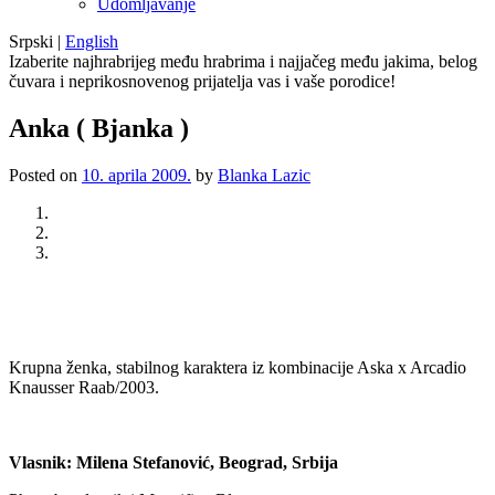
Udomljavanje
Srpski
|
English
Izaberite najhrabrijeg među hrabrima i najjačeg među jakima, belog
čuvara i neprikosnovenog prijatelja vas i vaše porodice!
Anka ( Bjanka )
Posted on
10. aprila 2009.
by
Blanka Lazic
Previous
Next
Krupna ženka, stabilnog karaktera iz kombinacije Aska x Arcadio
Knausser Raab/2003.
Vlasnik: Milena Stefanović, Beograd, Srbija