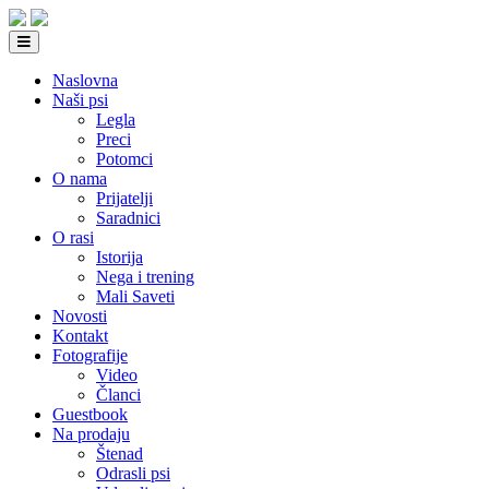
Naslovna
Naši psi
Legla
Preci
Potomci
O nama
Prijatelji
Saradnici
O rasi
Istorija
Nega i trening
Mali Saveti
Novosti
Kontakt
Fotografije
Video
Članci
Guestbook
Na prodaju
Štenad
Odrasli psi