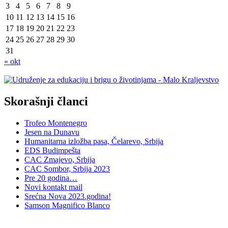
3
4
5
6
7
8
9
10
11
12
13
14
15
16
17
18
19
20
21
22
23
24
25
26
27
28
29
30
31
« okt
Skorašnji članci
Trofeo Montenegro
Jesen na Dunavu
Humanitarna izložba pasa, Čelarevo, Srbija
EDS Budimpešta
CAC Zmajevo, Srbija
CAC Sombor, Srbija 2023
Pre 20 godina…
Novi kontakt mail
Srećna Nova 2023.godina!
Samson Magnifico Blanco