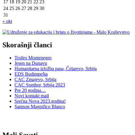
17
18
19
20
21
22
23
24
25
26
27
28
29
30
31
« okt
Skorašnji članci
Trofeo Montenegro
Jesen na Dunavu
Humanitarna izložba pasa, Čelarevo, Srbija
EDS Budimpešta
CAC Zmajevo, Srbija
CAC Sombor, Srbija 2023
Pre 20 godina…
Novi kontakt mail
Srećna Nova 2023.godina!
Samson Magnifico Blanco
Mali Saveti