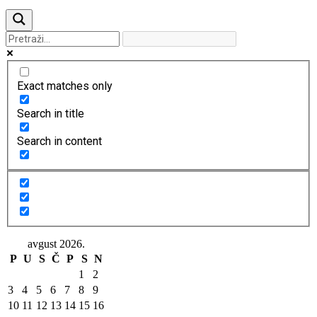
Exact matches only
Search in title
Search in content
avgust 2026.
P
U
S
Č
P
S
N
1
2
3
4
5
6
7
8
9
10
11
12
13
14
15
16