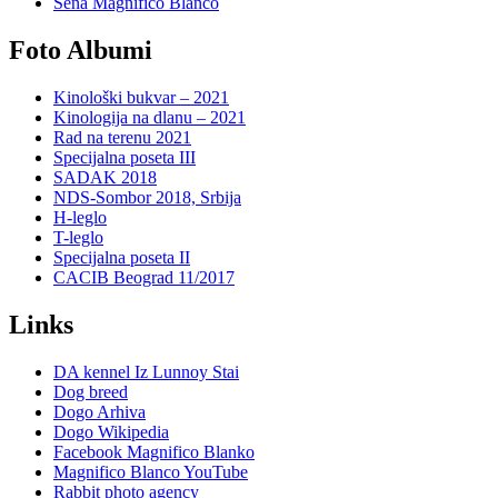
Sena Magnifico Blanco
Foto Albumi
Kinološki bukvar – 2021
Kinologija na dlanu – 2021
Rad na terenu 2021
Specijalna poseta III
SADAK 2018
NDS-Sombor 2018, Srbija
H-leglo
T-leglo
Specijalna poseta II
CACIB Beograd 11/2017
Links
DA kennel Iz Lunnoy Stai
Dog breed
Dogo Arhiva
Dogo Wikipedia
Facebook Magnifico Blanko
Magnifico Blanco YouTube
Rabbit photo agency