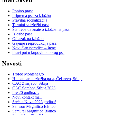
Popino prase
Priprema psa za izložbu
Pravilna socijalizacija
Termini sa izložbi pasa
Šta treba da znate o izložbama pasa
Izložbe pasa
Odlazak na izložbu
Gajenje i reprodukcija pasa
Novi član porodice – štene
Pravi put u kupovini dobrog psa
Novosti
Trofeo Montenegro
Humanitarna izložba pasa, Čelarevo, Srbija
CAC Zmajevo, Srbija
CAC Sombor, Srbija 2023
Pre 20 godina…
Novi kontakt mail
Srećna Nova 2023.godina!
Samson Magnifico Blanco
Samurai Magnifico Blanco