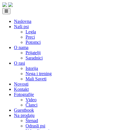
Naslovna
Naši psi
Legla
Preci
Potomci
O nama
Prijatelji
Saradnici
O rasi
Istorija
Nega i trening
Mali Saveti
Novosti
Kontakt
Fotografije
Video
Članci
Guestbook
Na prodaju
Štenad
Odrasli psi