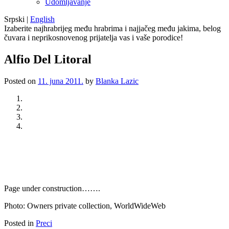
Udomljavanje
Srpski
|
English
Izaberite najhrabrijeg među hrabrima i najjačeg među jakima, belog
čuvara i neprikosnovenog prijatelja vas i vaše porodice!
Alfio Del Litoral
Posted on
11. juna 2011.
by
Blanka Lazic
Previous
Next
Page under construction…….
Photo: Owners private collection, WorldWideWeb
Posted in
Preci