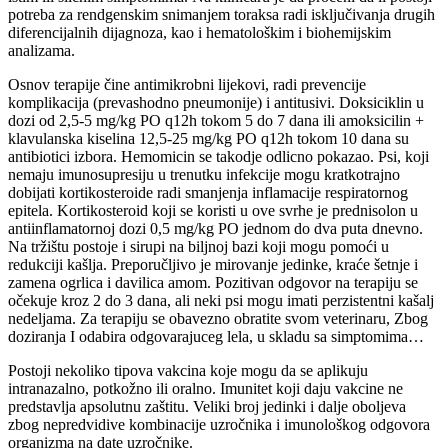
potreba za rendgenskim snimanjem toraksa radi isključivanja drugih
diferencijalnih dijagnoza, kao i hematološkim i biohemijskim
analizama.
Osnov terapije čine antimikrobni lijekovi, radi prevencije
komplikacija (prevashodno pneumonije) i antitusivi. Doksiciklin u
dozi od 2,5-5 mg/kg PO q12h tokom 5 do 7 dana ili amoksicilin +
klavulanska kiselina 12,5-25 mg/kg PO q12h tokom 10 dana su
antibiotici izbora. Hemomicin se takodje odlicno pokazao. Psi, koji
nemaju imunosupresiju u trenutku infekcije mogu kratkotrajno
dobijati kortikosteroide radi smanjenja inflamacije respiratornog
epitela. Kortikosteroid koji se koristi u ove svrhe je prednisolon u
antiinflamatornoj dozi 0,5 mg/kg PO jednom do dva puta dnevno.
Na tržištu postoje i sirupi na biljnoj bazi koji mogu pomoći u
redukciji kašlja. Preporučljivo je mirovanje jedinke, kraće šetnje i
zamena ogrlica i davilica amom. Pozitivan odgovor na terapiju se
očekuje kroz 2 do 3 dana, ali neki psi mogu imati perzistentni kašalj
nedeljama. Za terapiju se obavezno obratite svom veterinaru, Zbog
doziranja I odabira odgovarajuceg lela, u skladu sa simptomima…
Postoji nekoliko tipova vakcina koje mogu da se aplikuju
intranazalno, potkožno ili oralno. Imunitet koji daju vakcine ne
predstavlja apsolutnu zaštitu. Veliki broj jedinki i dalje oboljeva
zbog nepredvidive kombinacije uzročnika i imunološkog odgovora
organizma na date uzročnike.