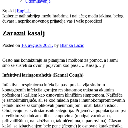
Udomljavanje
Srpski
|
English
Izaberite najhrabrijeg među hrabrima i najjačeg među jakima, belog
čuvara i neprikosnovenog prijatelja vas i vaše porodice!
Zarazni kasalj
Posted on
10. avgusta 2021.
by
Blanka Lazic
Cesto nas kontaktiraju sa pitanjima i molbom za pomoc, a i sami
smo se susreli sa ovim i pojavom kod pasa…. Kasalj….y
I
nfektivni laringotraheitis (Kennel Cough)
Infektivna respiratorna infekcija pasa predstavlja sindrom
kontagioznih infekcija gornjeg respiratornog trakta sa akutnim
početkom i kašljem kao osnovnim kliničkim simptomom. Najčešće
je samolimitirajuće, ali se kod mladih pasa i imunokompromitovanih
jedinki može zakomplikovati pneumonijom i imati fatalan ishod.
Oboljevaju psi svih starosnih kategorija. Prijemčiva populacija su psi
u velikim zajednicama ili na skupovima (u odgajivačnicama,
prihvatilištima, na izložbama, takmičenjima, u parkovima). Glasan
kašalj sa izbacivanjem bele pene (flegme) je osnovna karakteristika