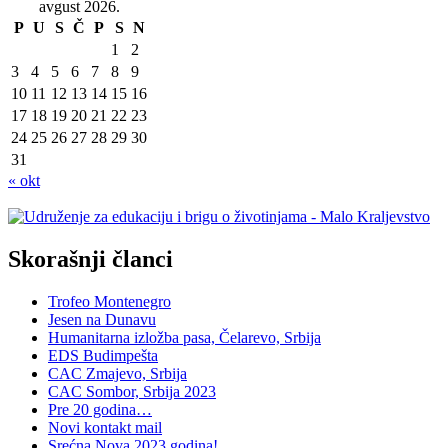
avgust 2026.
P
U
S
Č
P
S
N
1
2
3
4
5
6
7
8
9
10
11
12
13
14
15
16
17
18
19
20
21
22
23
24
25
26
27
28
29
30
31
« okt
Skorašnji članci
Trofeo Montenegro
Jesen na Dunavu
Humanitarna izložba pasa, Čelarevo, Srbija
EDS Budimpešta
CAC Zmajevo, Srbija
CAC Sombor, Srbija 2023
Pre 20 godina…
Novi kontakt mail
Srećna Nova 2023.godina!