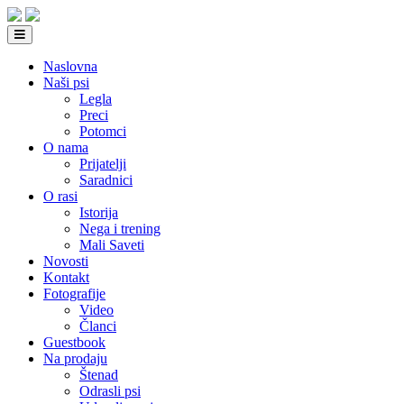
Naslovna
Naši psi
Legla
Preci
Potomci
O nama
Prijatelji
Saradnici
O rasi
Istorija
Nega i trening
Mali Saveti
Novosti
Kontakt
Fotografije
Video
Članci
Guestbook
Na prodaju
Štenad
Odrasli psi