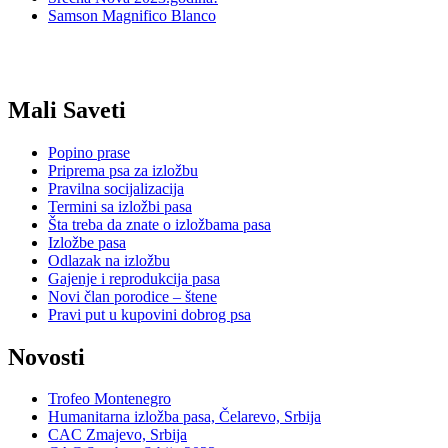
Samson Magnifico Blanco
Mali Saveti
Popino prase
Priprema psa za izložbu
Pravilna socijalizacija
Termini sa izložbi pasa
Šta treba da znate o izložbama pasa
Izložbe pasa
Odlazak na izložbu
Gajenje i reprodukcija pasa
Novi član porodice – štene
Pravi put u kupovini dobrog psa
Novosti
Trofeo Montenegro
Humanitarna izložba pasa, Čelarevo, Srbija
CAC Zmajevo, Srbija