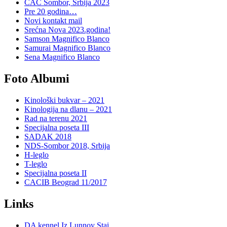
CAC Sombor, Srbija 2023
Pre 20 godina…
Novi kontakt mail
Srećna Nova 2023.godina!
Samson Magnifico Blanco
Samurai Magnifico Blanco
Sena Magnifico Blanco
Foto Albumi
Kinološki bukvar – 2021
Kinologija na dlanu – 2021
Rad na terenu 2021
Specijalna poseta III
SADAK 2018
NDS-Sombor 2018, Srbija
H-leglo
T-leglo
Specijalna poseta II
CACIB Beograd 11/2017
Links
DA kennel Iz Lunnoy Stai