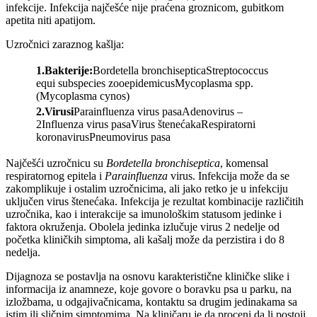
infekcije. Infekcija najčešće nije praćena groznicom, gubitkom
apetita niti apatijom.
Uzročnici zaraznog kašlja:
1.Bakterije:
Bordetella bronchisepticaStreptococcus
equi subspecies zooepidemicusMycoplasma spp.
(Mycoplasma cynos)
2.Virusi
Parainfluenza virus pasaAdenovirus –
2Influenza virus pasaVirus štenećakaRespiratorni
koronavirusPneumovirus pasa
Najčešći uzročnicu su
Bordetella bronchiseptica
, komensal
respiratornog epitela i
Parainfluenza
virus. Infekcija može da se
zakomplikuje i ostalim uzročnicima, ali jako retko je u infekciju
uključen virus štenećaka. Infekcija je rezultat kombinacije različitih
uzročnika, kao i interakcije sa imunološkim statusom jedinke i
faktora okruženja. Obolela jedinka izlučuje virus 2 nedelje od
početka kliničkih simptoma, ali kašalj može da perzistira i do 8
nedelja.
Dijagnoza se postavlja na osnovu karakteristične kliničke slike i
informacija iz anamneze, koje govore o boravku psa u parku, na
izložbama, u odgajivačnicama, kontaktu sa drugim jedinakama sa
istim ili sličnim simptomima. Na kliničaru je da proceni da li postoji