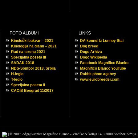
FOTO ALBUMI
LINKS
Kinološki bukvar – 2021
DA kennel Iz Lunnoy Stai
Kinologija na dlanu – 2021
Dog breed
Rad na terenu 2021
Dogo Arhiva
Specijalna poseta III
Dogo Wikipedia
SADAK 2018
Facebook Magnifico Blanko
NDS-Sombor 2018, Srbija
Magnifico Blanco YouTube
H-leglo
Rabbit photo agency
T-leglo
www.eurobreeder.com
Specijalna poseta II
CACIB Beograd 11/2017
| © 2009. odgajivačnica Magnifico Blanco - Vladike Nikolaja 14, 25000 Sombor, Srbija