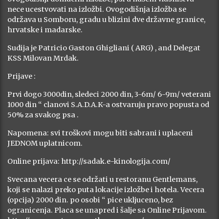
nece ucestvovati na izložbi. Ovogodišnja izložba se
održava u Somboru, gradu u blizini dve državne granice,
hrvatske i madarske.
Sudija je Patricio Gaston Ghigliani ( ARG) , and Delegat
KSS Milovan Mrdak.
Prijave :
Prvi dogo 3000din, sledeci 2000 din, 3-6m/ 6-9m/ veterani
1000 din “ clanovi S.A.D.A.K-a ostvaruju pravo popusta od
50% za svakog psa .
Napomena: svi troškovi mogu biti sabrani i uplaceni
JEDNOM uplatnicom.
Online prijava: http://sadak.e-kinologija.com/
Svecana vecera ce se održati u restoranu Gentlemans,
koji se nalazi preko puta lokacije izložbe i hotela. Vecera
(opcija) 2000 din. po osobi “ pice ukljuceno, bez
ogranicenja. Placa se unapred i šalje sa Online Prijavom.