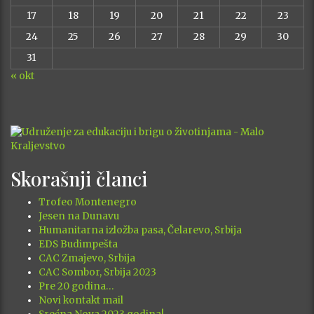
17
18
19
20
21
22
23
24
25
26
27
28
29
30
31
« okt
Skorašnji članci
Trofeo Montenegro
Jesen na Dunavu
Humanitarna izložba pasa, Čelarevo, Srbija
EDS Budimpešta
CAC Zmajevo, Srbija
CAC Sombor, Srbija 2023
Pre 20 godina…
Novi kontakt mail