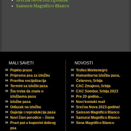
Srećna Nova 2023.godina!
Samson Magnifico Blanco
MALI SAVETI
NOVOSTI
Popino prase
Trofeo Montenegro
Priprema psa za izložbu
Humanitarna izložba pasa,
Pravilna socijalizacija
Čelarevo, Srbija
Termini sa izložbi pasa
CAC Zmajevo, Srbija
Šta treba da znate o
CAC Sombor, Srbija 2023
izložbama pasa
Pre 20 godina…
Izložbe pasa
Novi kontakt mail
Odlazak na izložbu
Srećna Nova 2023.godina!
Gajenje i reprodukcija pasa
Samson Magnifico Blanco
Novi član porodice – štene
Samurai Magnifico Blanco
Pravi put u kupovini dobrog
Sena Magnifico Blanco
psa