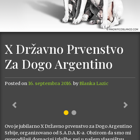
X Državno Prvenstvo
Za Dogo Argentino
Posted on
16. septembra 2016.
by
Blanka Lazic
Previous
Next
Ovo je jubilarno X Državno prvenstvo za Dogo Argentino
Srbije, organizovano od S.A.D.A.K-a. Obzirom da smo mi
ovogodišnji domacini izložbe, psi u našem vlasništvu