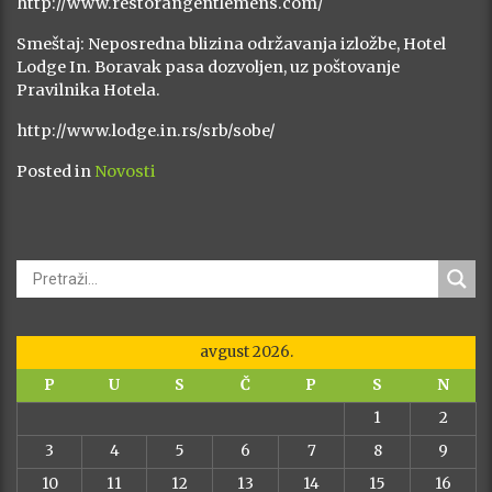
http://www.restorangentlemens.com/
Smeštaj: Neposredna blizina održavanja izložbe, Hotel
Lodge In. Boravak pasa dozvoljen, uz poštovanje
Pravilnika Hotela.
http://www.lodge.in.rs/srb/sobe/
Posted in
Novosti
avgust 2026.
P
U
S
Č
P
S
N
1
2
3
4
5
6
7
8
9
10
11
12
13
14
15
16