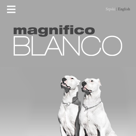
Srpski
|
English