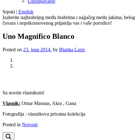
Udomljavanje
Srpski
|
English
Izaberite najhrabrijeg među hrabrima i najjačeg među jakima, belog
čuvara i neprikosnovenog prijatelja vas i vaše porodice!
Uno Magnifico Blanco
Posted on
23. juna 2014.
by
Blanka Lazic
Previous
Next
Sa novim vlasnikom!
Vlasnik:
Omar Maouas, Akra , Gana
Fotografija : vlasnikova privatna kolekcija
Posted in
Novosti