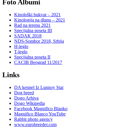
Foto Albumi
Kinološki bukvar – 2021
Kinologija na dlanu – 2021
Rad na terenu 2021
Specijalna poseta III
SADAK 2018
NDS-Sombor 2018, Srbija
H-leglo
T-leglo
Specijalna poseta II
CACIB Beograd 11/2017
Links
DA kennel Iz Lunnoy Stai
Dog breed
Dogo Arhiva
Dogo Wikipedia
Facebook Magnifico Blanko
Magnifico Blanco YouTube
Rabbit photo agency
www.eurobreeder.com