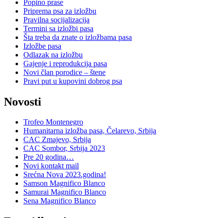
Popino prase
Priprema psa za izložbu
Pravilna socijalizacija
Termini sa izložbi pasa
Šta treba da znate o izložbama pasa
Izložbe pasa
Odlazak na izložbu
Gajenje i reprodukcija pasa
Novi član porodice – štene
Pravi put u kupovini dobrog psa
Novosti
Trofeo Montenegro
Humanitarna izložba pasa, Čelarevo, Srbija
CAC Zmajevo, Srbija
CAC Sombor, Srbija 2023
Pre 20 godina…
Novi kontakt mail
Srećna Nova 2023.godina!
Samson Magnifico Blanco
Samurai Magnifico Blanco
Sena Magnifico Blanco