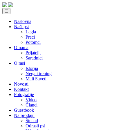
Naslovna
Naši psi
Legla
Preci
Potomci
O nama
Prijatelji
Saradnici
O rasi
Istorija
Nega i trening
Mali Saveti
Novosti
Kontakt
Fotografije
Video
Članci
Guestbook
Na prodaju
Štenad
Odrasli psi