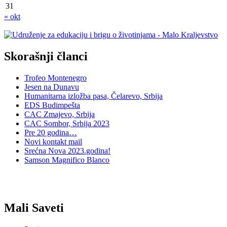
31
« okt
Skorašnji članci
Trofeo Montenegro
Jesen na Dunavu
Humanitarna izložba pasa, Čelarevo, Srbija
EDS Budimpešta
CAC Zmajevo, Srbija
CAC Sombor, Srbija 2023
Pre 20 godina…
Novi kontakt mail
Srećna Nova 2023.godina!
Samson Magnifico Blanco
Mali Saveti