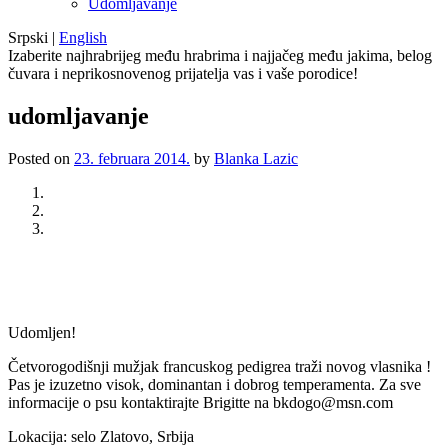
Udomljavanje
Srpski
|
English
Izaberite najhrabrijeg među hrabrima i najjačeg među jakima, belog
čuvara i neprikosnovenog prijatelja vas i vaše porodice!
udomljavanje
Posted on
23. februara 2014.
by
Blanka Lazic
Previous
Next
Udomljen!
Četvorogodišnji mužjak francuskog pedigrea traži novog vlasnika !
Pas je izuzetno visok, dominantan i dobrog temperamenta. Za sve
informacije o psu kontaktirajte Brigitte na bkdogo@msn.com
Lokacija: selo Zlatovo, Srbija