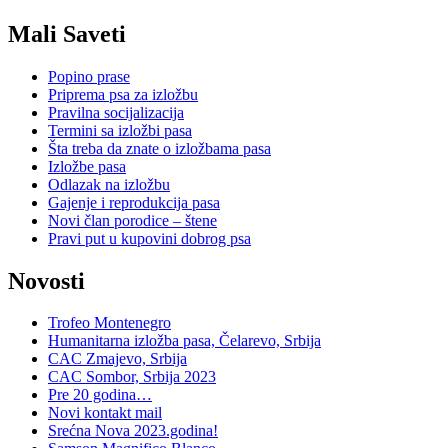
Mali Saveti
Popino prase
Priprema psa za izložbu
Pravilna socijalizacija
Termini sa izložbi pasa
Šta treba da znate o izložbama pasa
Izložbe pasa
Odlazak na izložbu
Gajenje i reprodukcija pasa
Novi član porodice – štene
Pravi put u kupovini dobrog psa
Novosti
Trofeo Montenegro
Humanitarna izložba pasa, Čelarevo, Srbija
CAC Zmajevo, Srbija
CAC Sombor, Srbija 2023
Pre 20 godina…
Novi kontakt mail
Srećna Nova 2023.godina!