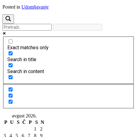
Posted in
Udomljavanje
Exact matches only
Search in title
Search in content
avgust 2026.
P
U
S
Č
P
S
N
1
2
3
4
5
6
7
8
9