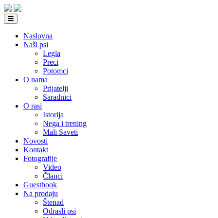
Naslovna
Naši psi
Legla
Preci
Potomci
O nama
Prijatelji
Saradnici
O rasi
Istorija
Nega i trening
Mali Saveti
Novosti
Kontakt
Fotografije
Video
Članci
Guestbook
Na prodaju
Štenad
Odrasli psi