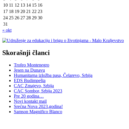
10
11
12
13
14
15
16
17
18
19
20
21
22
23
24
25
26
27
28
29
30
31
« okt
Skorašnji članci
Trofeo Montenegro
Jesen na Dunavu
Humanitarna izložba pasa, Čelarevo, Srbija
EDS Budimpešta
CAC Zmajevo, Srbija
CAC Sombor, Srbija 2023
Pre 20 godina…
Novi kontakt mail
Srećna Nova 2023.godina!
Samson Magnifico Blanco