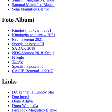
Samson Magnifico Blanco
Samurai Magnifico Blanco
Sena Magnifico Blanco
Foto Albumi
Kinološki bukvar – 2021
Kinologija na dlanu – 2021
Rad na terenu 2021
Specijalna poseta III
SADAK 2018
NDS-Sombor 2018, Srbija
H-leglo
T-leglo
Specijalna poseta II
CACIB Beograd 11/2017
Links
DA kennel Iz Lunnoy Stai
Dog breed
Dogo Arhiva
Dogo Wikipedia
Facebook Magnifico Blanko