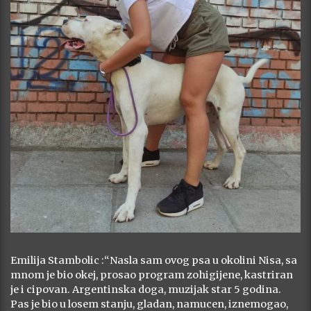
Emilija Stambolic :“Nasla sam ovog psa u okolini Nisa, sa
mnom je bio okej, prosao program zohigijene, kastriran
je i cipovan. Argentinska doga, muzijak star 5 godina.
Pas je bio u losem stanju, gladan, namucen, iznemogao,