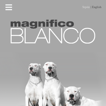
Srpski
|
English