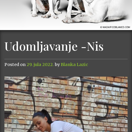
Udomljavanje -Nis
Posted on
29. jula 2022.
by
Blanka Lazic