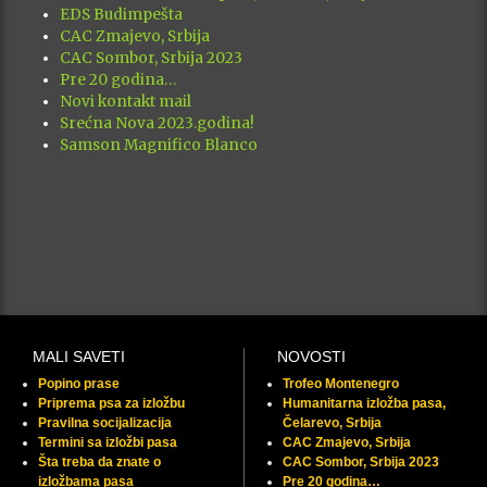
EDS Budimpešta
CAC Zmajevo, Srbija
CAC Sombor, Srbija 2023
Pre 20 godina…
Novi kontakt mail
Srećna Nova 2023.godina!
Samson Magnifico Blanco
MALI SAVETI
NOVOSTI
Popino prase
Trofeo Montenegro
Priprema psa za izložbu
Humanitarna izložba pasa,
Pravilna socijalizacija
Čelarevo, Srbija
Termini sa izložbi pasa
CAC Zmajevo, Srbija
Šta treba da znate o
CAC Sombor, Srbija 2023
izložbama pasa
Pre 20 godina…