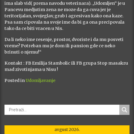
ima slab vid( prema navodu veterinara). „Udomljen“ je u
Pancevu medjutim zena ne moze da ga cuva jer je
teritorijalan, svojeglav, grub i agresivan kako ona kaze.
Psa sam cipovala na svoje ime da bi ga ona precipovala
tako da ce biti vracen u Nis.
Da li neko ime resenje, prostor, dvoriste i da mu posveti
vreme? Potreban mu je dom ili pansion gde ce neko
brinuti o njemu!“
Kontakt : FB Emilija Stambolic ili FB grupa Stop masakru
mad zivotinjama u Nisu !
Posted in
Udomljavanje
avgust 2026.