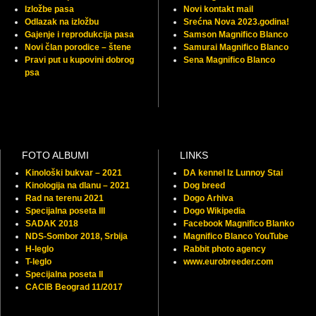
Izložbe pasa
Novi kontakt mail
Odlazak na izložbu
Srećna Nova 2023.godina!
Gajenje i reprodukcija pasa
Samson Magnifico Blanco
Novi član porodice – štene
Samurai Magnifico Blanco
Pravi put u kupovini dobrog
Sena Magnifico Blanco
psa
FOTO ALBUMI
LINKS
Kinološki bukvar – 2021
DA kennel Iz Lunnoy Stai
Kinologija na dlanu – 2021
Dog breed
Rad na terenu 2021
Dogo Arhiva
Specijalna poseta III
Dogo Wikipedia
SADAK 2018
Facebook Magnifico Blanko
NDS-Sombor 2018, Srbija
Magnifico Blanco YouTube
H-leglo
Rabbit photo agency
T-leglo
www.eurobreeder.com
Specijalna poseta II
CACIB Beograd 11/2017