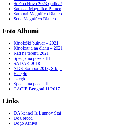
Srećna Nova 2023.godina!
Samson Magnifico Blanco
Samurai Magnifico Blanco
Sena Magnifico Blanco
Foto Albumi
Kinološki bukvar – 2021
Kinologija na dlanu – 2021
Rad na terenu 2021
Specijalna poseta III
SADAK 2018
NDS-Sombor 2018, Srbija
H-leglo
T-leglo
Specijalna poseta II
CACIB Beograd 11/2017
Links
DA kennel Iz Lunnoy Stai
Dog breed
Dogo Arhiva