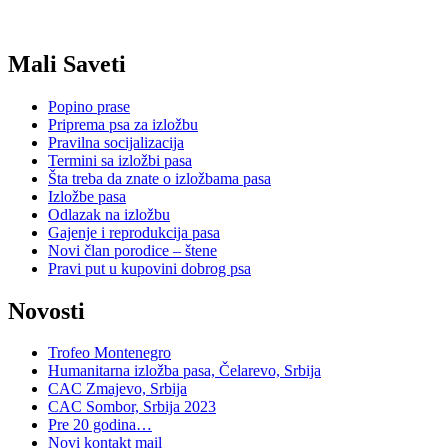
Mali Saveti
Popino prase
Priprema psa za izložbu
Pravilna socijalizacija
Termini sa izložbi pasa
Šta treba da znate o izložbama pasa
Izložbe pasa
Odlazak na izložbu
Gajenje i reprodukcija pasa
Novi član porodice – štene
Pravi put u kupovini dobrog psa
Novosti
Trofeo Montenegro
Humanitarna izložba pasa, Čelarevo, Srbija
CAC Zmajevo, Srbija
CAC Sombor, Srbija 2023
Pre 20 godina…
Novi kontakt mail