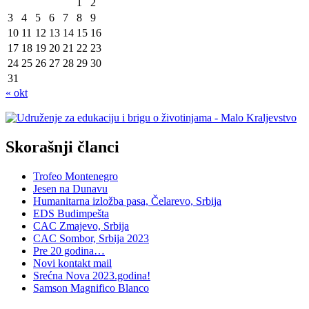
1
2
3
4
5
6
7
8
9
10
11
12
13
14
15
16
17
18
19
20
21
22
23
24
25
26
27
28
29
30
31
« okt
Skorašnji članci
Trofeo Montenegro
Jesen na Dunavu
Humanitarna izložba pasa, Čelarevo, Srbija
EDS Budimpešta
CAC Zmajevo, Srbija
CAC Sombor, Srbija 2023
Pre 20 godina…
Novi kontakt mail
Srećna Nova 2023.godina!
Samson Magnifico Blanco