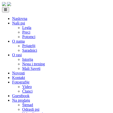
Naslovna
Naši psi
Legla
Preci
Potomci
O nama
Prijatelji
Saradnici
O rasi
Istorija
Nega i trening
Mali Saveti
Novosti
Kontakt
Fotografije
Video
Članci
Guestbook
Na prodaju
Štenad
Odrasli psi