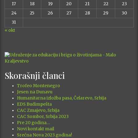
17
18
19
20
21
22
23
24
25
26
27
28
29
30
31
« okt
Skorašnji članci
Trofeo Montenegro
Jesen na Dunavu
Humanitarna izložba pasa, Čelarevo, Srbija
EDS Budimpešta
CAC Zmajevo, Srbija
CAC Sombor, Srbija 2023
Pre 20 godina…
Novi kontakt mail
Srećna Nova 2023.godina!