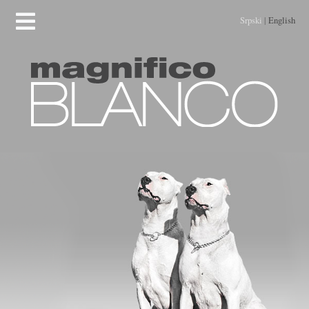
Srpski
|
English