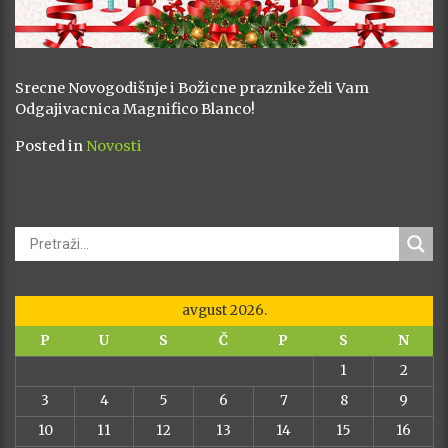
Srecne Novogodišnje i Božicne praznike želi Vam
Odgajivacnica Magnifico Blanco!
Posted in
Novosti
avgust 2026.
P
U
S
Č
P
S
N
1
2
3
4
5
6
7
8
9
10
11
12
13
14
15
16