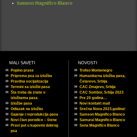
Samson Magnifico Blanco
MALI SAVETI
NOVOSTI
Popino prase
Trofeo Montenegro
Priprema psa za izložbu
Humanitarna izložba pasa,
Pravilna socijalizacija
Čelarevo, Srbija
Termini sa izložbi pasa
CAC Zmajevo, Srbija
Šta treba da znate o
CAC Sombor, Srbija 2023
izložbama pasa
Pre 20 godina…
Izložbe pasa
Novi kontakt mail
Odlazak na izložbu
Srećna Nova 2023.godina!
Gajenje i reprodukcija pasa
Samson Magnifico Blanco
Novi član porodice – štene
Samurai Magnifico Blanco
Pravi put u kupovini dobrog
Sena Magnifico Blanco
psa