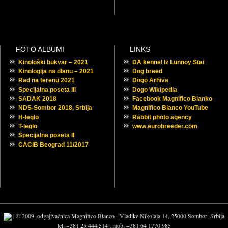
FOTO ALBUMI
LINKS
Kinološki bukvar – 2021
DA kennel Iz Lunnoy Stai
Kinologija na dlanu – 2021
Dog breed
Rad na terenu 2021
Dogo Arhiva
Specijalna poseta III
Dogo Wikipedia
SADAK 2018
Facebook Magnifico Blanko
NDS-Sombor 2018, Srbija
Magnifico Blanco YouTube
H-leglo
Rabbit photo agency
T-leglo
www.eurobreeder.com
Specijalna poseta II
CACIB Beograd 11/2017
| © 2009. odgajivačnica Magnifico Blanco - Vladike Nikolaja 14, 25000 Sombor, Srbija
tel: +381 25 444 514 ; mob: +381 64 1770 985