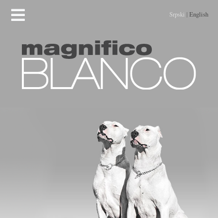
Srpski
|
English