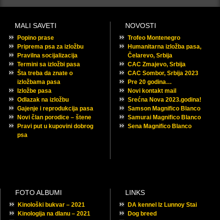
MALI SAVETI
NOVOSTI
Popino prase
Trofeo Montenegro
Priprema psa za izložbu
Humanitarna izložba pasa,
Pravilna socijalizacija
Čelarevo, Srbija
Termini sa izložbi pasa
CAC Zmajevo, Srbija
Šta treba da znate o
CAC Sombor, Srbija 2023
izložbama pasa
Pre 20 godina…
Izložbe pasa
Novi kontakt mail
Odlazak na izložbu
Srećna Nova 2023.godina!
Gajenje i reprodukcija pasa
Samson Magnifico Blanco
Novi član porodice – štene
Samurai Magnifico Blanco
Pravi put u kupovini dobrog
Sena Magnifico Blanco
psa
FOTO ALBUMI
LINKS
Kinološki bukvar – 2021
DA kennel Iz Lunnoy Stai
Kinologija na dlanu – 2021
Dog breed