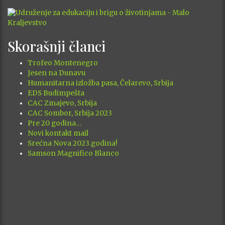
Skorašnji članci
Trofeo Montenegro
Jesen na Dunavu
Humanitarna izložba pasa, Čelarevo, Srbija
EDS Budimpešta
CAC Zmajevo, Srbija
CAC Sombor, Srbija 2023
Pre 20 godina…
Novi kontakt mail
Srećna Nova 2023.godina!
Samson Magnifico Blanco