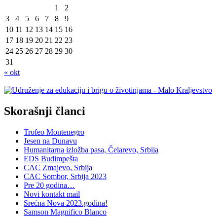
1
2
3
4
5
6
7
8
9
10
11
12
13
14
15
16
17
18
19
20
21
22
23
24
25
26
27
28
29
30
31
« okt
Skorašnji članci
Trofeo Montenegro
Jesen na Dunavu
Humanitarna izložba pasa, Čelarevo, Srbija
EDS Budimpešta
CAC Zmajevo, Srbija
CAC Sombor, Srbija 2023
Pre 20 godina…
Novi kontakt mail
Srećna Nova 2023.godina!
Samson Magnifico Blanco