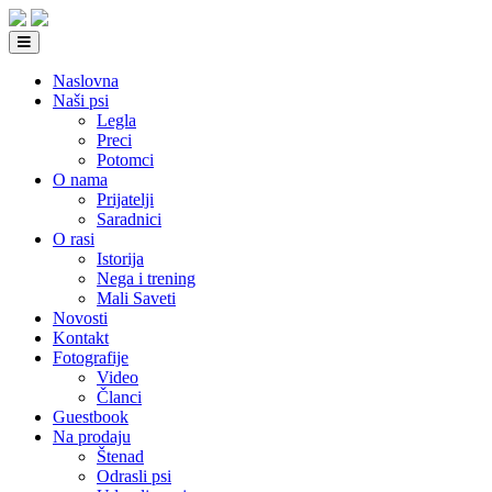
Naslovna
Naši psi
Legla
Preci
Potomci
O nama
Prijatelji
Saradnici
O rasi
Istorija
Nega i trening
Mali Saveti
Novosti
Kontakt
Fotografije
Video
Članci
Guestbook
Na prodaju
Štenad
Odrasli psi