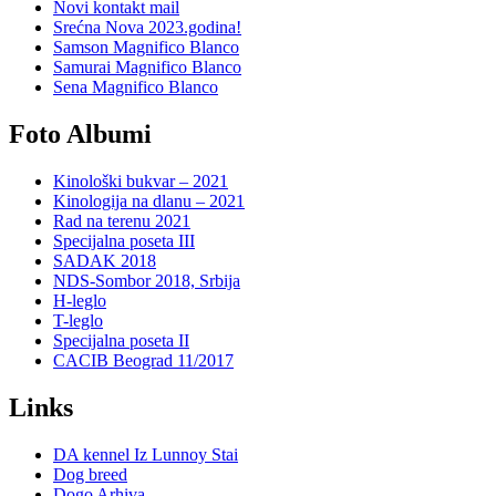
Novi kontakt mail
Srećna Nova 2023.godina!
Samson Magnifico Blanco
Samurai Magnifico Blanco
Sena Magnifico Blanco
Foto Albumi
Kinološki bukvar – 2021
Kinologija na dlanu – 2021
Rad na terenu 2021
Specijalna poseta III
SADAK 2018
NDS-Sombor 2018, Srbija
H-leglo
T-leglo
Specijalna poseta II
CACIB Beograd 11/2017
Links
DA kennel Iz Lunnoy Stai
Dog breed
Dogo Arhiva