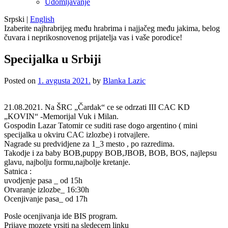
Udomljavanje
Srpski
|
English
Izaberite najhrabrijeg među hrabrima i najjačeg među jakima, belog
čuvara i neprikosnovenog prijatelja vas i vaše porodice!
Specijalka u Srbiji
Posted on
1. avgusta 2021.
by
Blanka Lazic
21.08.2021. Na ŠRC „Čardak“ ce se odrzati III CAC KD
„KOVIN“ -Memorijal Vuk i Milan.
Gospodin Lazar Tatomir ce suditi rase dogo argentino ( mini
specijalka u okviru CAC izlozbe) i rotvajlere.
Nagrade su predvidjene za 1_3 mesto , po razredima.
Takodje i za baby BOB,puppy BOB,JBOB, BOB, BOS, najlepsu
glavu, najbolju formu,najbolje kretanje.
Satnica :
uvodjenje pasa _ od 15h
Otvaranje izlozbe_ 16:30h
Ocenjivanje pasa_ od 17h
Posle ocenjivanja ide BIS program.
Prijave mozete vrsiti na sledecem linku