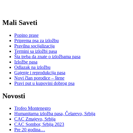
Mali Saveti
Popino prase
Priprema psa za izložbu
Pravilna socijalizacija
Termini sa izložbi pasa
Šta treba da znate o izložbama pasa
Izložbe pasa
Odlazak na izložbu
Gajenje i reprodukcija pasa
Novi član porodice – štene
Pravi put u kupovini dobrog psa
Novosti
Trofeo Montenegro
Humanitarna izložba pasa, Čelarevo, Srbija
CAC Zmajevo, Srbija
CAC Sombor, Srbija 2023
Pre 20 godina…