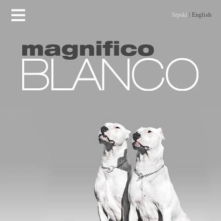
Srpski
|
English