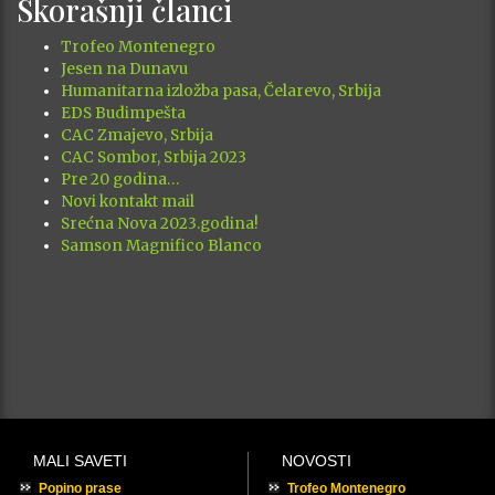
Skorašnji članci
Trofeo Montenegro
Jesen na Dunavu
Humanitarna izložba pasa, Čelarevo, Srbija
EDS Budimpešta
CAC Zmajevo, Srbija
CAC Sombor, Srbija 2023
Pre 20 godina…
Novi kontakt mail
Srećna Nova 2023.godina!
Samson Magnifico Blanco
MALI SAVETI
NOVOSTI
Popino prase
Trofeo Montenegro