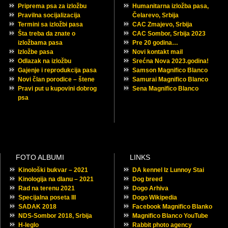
Priprema psa za izložbu
Humanitarna izložba pasa,
Pravilna socijalizacija
Čelarevo, Srbija
Termini sa izložbi pasa
CAC Zmajevo, Srbija
Šta treba da znate o
CAC Sombor, Srbija 2023
izložbama pasa
Pre 20 godina…
Izložbe pasa
Novi kontakt mail
Odlazak na izložbu
Srećna Nova 2023.godina!
Gajenje i reprodukcija pasa
Samson Magnifico Blanco
Novi član porodice – štene
Samurai Magnifico Blanco
Pravi put u kupovini dobrog
Sena Magnifico Blanco
psa
FOTO ALBUMI
LINKS
Kinološki bukvar – 2021
DA kennel Iz Lunnoy Stai
Kinologija na dlanu – 2021
Dog breed
Rad na terenu 2021
Dogo Arhiva
Specijalna poseta III
Dogo Wikipedia
SADAK 2018
Facebook Magnifico Blanko
NDS-Sombor 2018, Srbija
Magnifico Blanco YouTube
H-leglo
Rabbit photo agency