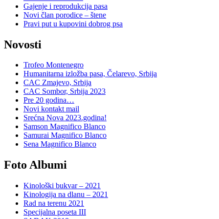
Gajenje i reprodukcija pasa
Novi član porodice – štene
Pravi put u kupovini dobrog psa
Novosti
Trofeo Montenegro
Humanitarna izložba pasa, Čelarevo, Srbija
CAC Zmajevo, Srbija
CAC Sombor, Srbija 2023
Pre 20 godina…
Novi kontakt mail
Srećna Nova 2023.godina!
Samson Magnifico Blanco
Samurai Magnifico Blanco
Sena Magnifico Blanco
Foto Albumi
Kinološki bukvar – 2021
Kinologija na dlanu – 2021
Rad na terenu 2021
Specijalna poseta III