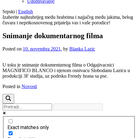
Udomljavanje
Srpski
|
English
Izaberite najhrabrijeg među hrabrima i najjačeg među jakima, belog
čuvara i neprikosnovenog prijatelja vas i vaše porodice!
Snimanje dokumentarnog filma
Posted on
10. novembra 2021.
by
Blanka Lazic
U toku je snimanje dokumentarnog filma o Odgajivacnici
MAGNIFICO BLANCO i njenom osnivacu Slobodanu Lazicu u
produkciji 3F studija, uz podrsku Frendy hrana sa pse.
Posted in
Novosti
Exact matches only