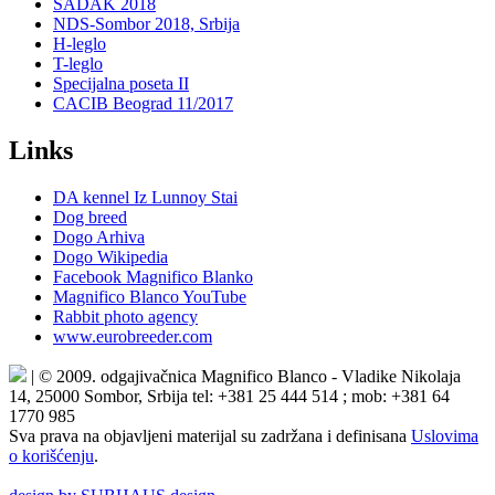
SADAK 2018
NDS-Sombor 2018, Srbija
H-leglo
T-leglo
Specijalna poseta II
CACIB Beograd 11/2017
Links
DA kennel Iz Lunnoy Stai
Dog breed
Dogo Arhiva
Dogo Wikipedia
Facebook Magnifico Blanko
Magnifico Blanco YouTube
Rabbit photo agency
www.eurobreeder.com
| © 2009. odgajivačnica Magnifico Blanco - Vladike Nikolaja
14, 25000 Sombor, Srbija tel: +381 25 444 514 ; mob: +381 64
1770 985
Sva prava na objavljeni materijal su zadržana i definisana
Uslovima
o korišćenju
.