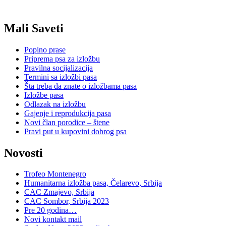
Mali Saveti
Popino prase
Priprema psa za izložbu
Pravilna socijalizacija
Termini sa izložbi pasa
Šta treba da znate o izložbama pasa
Izložbe pasa
Odlazak na izložbu
Gajenje i reprodukcija pasa
Novi član porodice – štene
Pravi put u kupovini dobrog psa
Novosti
Trofeo Montenegro
Humanitarna izložba pasa, Čelarevo, Srbija
CAC Zmajevo, Srbija
CAC Sombor, Srbija 2023
Pre 20 godina…
Novi kontakt mail