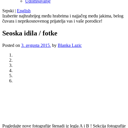
Udomljavanje
Srpski
|
English
Izaberite najhrabrijeg među hrabrima i najjačeg među jakima, belog
čuvara i neprikosnovenog prijatelja vas i vaše porodice!
Seoska idila / fotke
Posted on
3. avgusta 2015.
by
Blanka Lazic
Previous
Next
Pogledajte nove fotografije štenadi iz legla A i B ! Sekcija fotografije