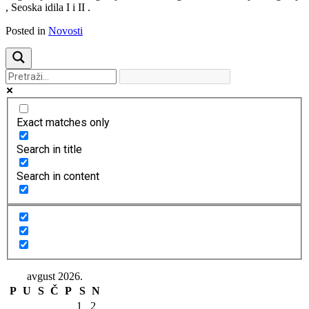
, Seoska idila I i II .
Posted in
Novosti
Exact matches only
Search in title
Search in content
avgust 2026.
P
U
S
Č
P
S
N
1
2