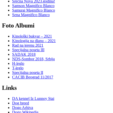
Srećna Nova 2023.godina!
Samson Magnifico Blanco
Samurai Magnifico Blanco
Sena Magnifico Blanco
Foto Albumi
Kinološki bukvar – 2021
Kinologija na dlanu – 2021
Rad na terenu 2021
Specijalna poseta III
SADAK 2018
NDS-Sombor 2018, Srbija
H-leglo
T-leglo
Specijalna poseta II
CACIB Beograd 11/2017
Links
DA kennel Iz Lunnoy Stai
Dog breed
Dogo Arhiva
Dogo Wikipedia