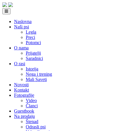
Naslovna
Naši psi
Legla
Preci
Potomci
O nama
Prijatelji
Saradnici
O rasi
Istorija
Nega i trening
Mali Saveti
Novosti
Kontakt
Fotografije
Video
Članci
Guestbook
Na prodaju
Štenad
Odrasli psi