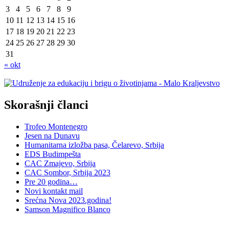
3
4
5
6
7
8
9
10
11
12
13
14
15
16
17
18
19
20
21
22
23
24
25
26
27
28
29
30
31
« okt
Skorašnji članci
Trofeo Montenegro
Jesen na Dunavu
Humanitarna izložba pasa, Čelarevo, Srbija
EDS Budimpešta
CAC Zmajevo, Srbija
CAC Sombor, Srbija 2023
Pre 20 godina…
Novi kontakt mail
Srećna Nova 2023.godina!
Samson Magnifico Blanco