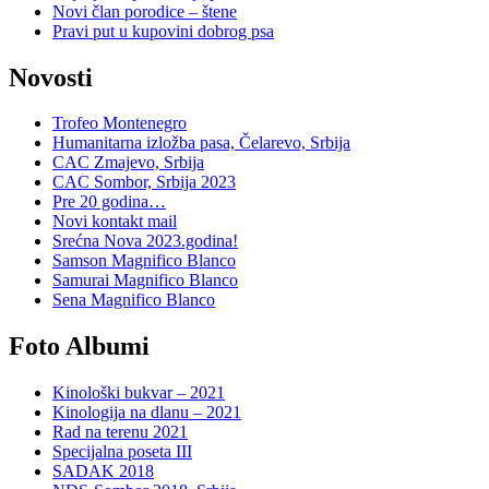
Novi član porodice – štene
Pravi put u kupovini dobrog psa
Novosti
Trofeo Montenegro
Humanitarna izložba pasa, Čelarevo, Srbija
CAC Zmajevo, Srbija
CAC Sombor, Srbija 2023
Pre 20 godina…
Novi kontakt mail
Srećna Nova 2023.godina!
Samson Magnifico Blanco
Samurai Magnifico Blanco
Sena Magnifico Blanco
Foto Albumi
Kinološki bukvar – 2021
Kinologija na dlanu – 2021
Rad na terenu 2021
Specijalna poseta III
SADAK 2018