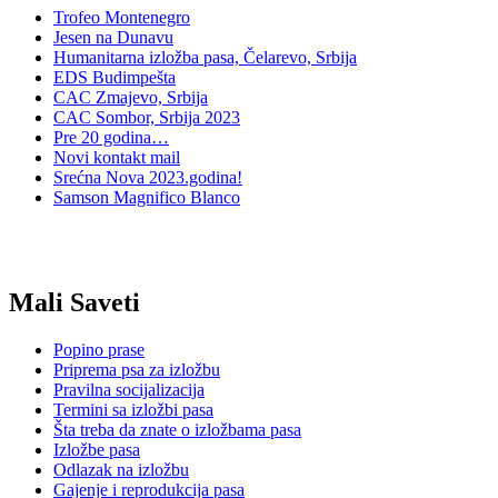
Trofeo Montenegro
Jesen na Dunavu
Humanitarna izložba pasa, Čelarevo, Srbija
EDS Budimpešta
CAC Zmajevo, Srbija
CAC Sombor, Srbija 2023
Pre 20 godina…
Novi kontakt mail
Srećna Nova 2023.godina!
Samson Magnifico Blanco
Mali Saveti
Popino prase
Priprema psa za izložbu
Pravilna socijalizacija
Termini sa izložbi pasa
Šta treba da znate o izložbama pasa
Izložbe pasa
Odlazak na izložbu
Gajenje i reprodukcija pasa