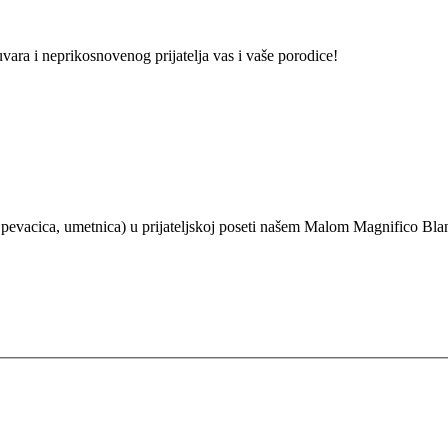
vara i neprikosnovenog prijatelja vas i vaše porodice!
pevacica, umetnica) u prijateljskoj poseti našem Malom Magnifico B