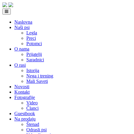
Naslovna
Naši psi
Legla
Preci
Potomci
O nama
Prijatelji
Saradnici
O rasi
Istorija
Nega i trening
Mali Saveti
Novosti
Kontakt
Fotografije
Video
Članci
Guestbook
Na prodaju
Štenad
Odrasli psi