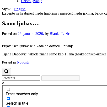
Udomljavanje
Srpski
|
English
Izaberite najhrabrijeg među hrabrima i najjačeg među jakima, belog ču
Samo ljubav….
Posted on
26. januara 2020.
by
Blanka Lazic
Prijateljska ljubav se nikada ne dovodi u pitanje…
Tijana Dapcevic, takode znana samo kao Tijana (Makedonsko-srpska 
Posted in
Novosti
Exact matches only
Search in title