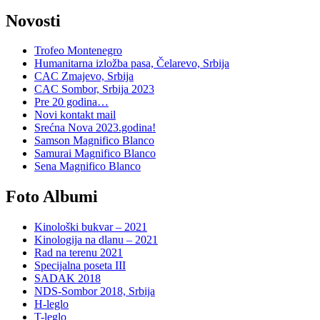
Novosti
Trofeo Montenegro
Humanitarna izložba pasa, Čelarevo, Srbija
CAC Zmajevo, Srbija
CAC Sombor, Srbija 2023
Pre 20 godina…
Novi kontakt mail
Srećna Nova 2023.godina!
Samson Magnifico Blanco
Samurai Magnifico Blanco
Sena Magnifico Blanco
Foto Albumi
Kinološki bukvar – 2021
Kinologija na dlanu – 2021
Rad na terenu 2021
Specijalna poseta III
SADAK 2018
NDS-Sombor 2018, Srbija
H-leglo
T-leglo