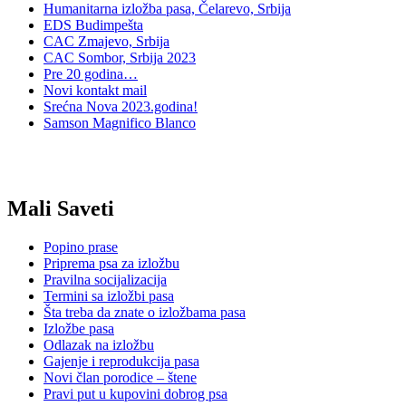
Humanitarna izložba pasa, Čelarevo, Srbija
EDS Budimpešta
CAC Zmajevo, Srbija
CAC Sombor, Srbija 2023
Pre 20 godina…
Novi kontakt mail
Srećna Nova 2023.godina!
Samson Magnifico Blanco
Mali Saveti
Popino prase
Priprema psa za izložbu
Pravilna socijalizacija
Termini sa izložbi pasa
Šta treba da znate o izložbama pasa
Izložbe pasa
Odlazak na izložbu
Gajenje i reprodukcija pasa
Novi član porodice – štene
Pravi put u kupovini dobrog psa