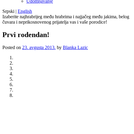
Udomljavanje
Srpski
|
English
Izaberite najhrabrijeg među hrabrima i najjačeg među jakima, belog
čuvara i neprikosnovenog prijatelja vas i vaše porodice!
Prvi rodendan!
Posted on
23. avgusta 2013.
by
Blanka Lazic