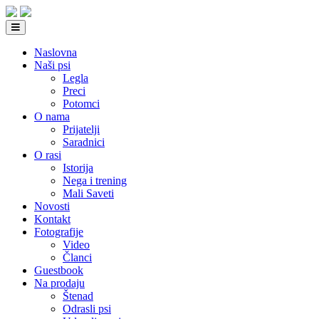
Naslovna
Naši psi
Legla
Preci
Potomci
O nama
Prijatelji
Saradnici
O rasi
Istorija
Nega i trening
Mali Saveti
Novosti
Kontakt
Fotografije
Video
Članci
Guestbook
Na prodaju
Štenad
Odrasli psi