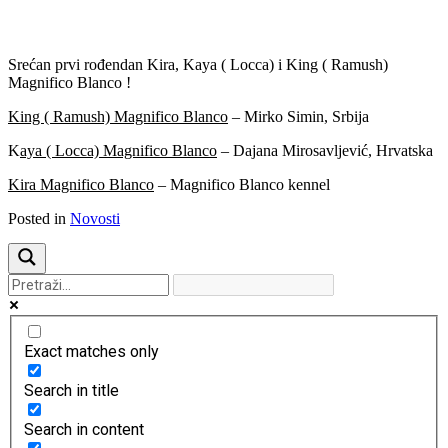
Previous
Next
Srećan prvi rođendan Kira, Kaya ( Locca) i King ( Ramush)
Magnifico Blanco !
King ( Ramush) Magnifico Blanco
– Mirko Simin, Srbija
K
aya ( Locca) Magnifico Blanco
– Dajana Mirosavljević, Hrvatska
Kira Magnifico Blanco
– Magnifico Blanco kennel
Posted in
Novosti
Exact matches only
Search in title
Search in content