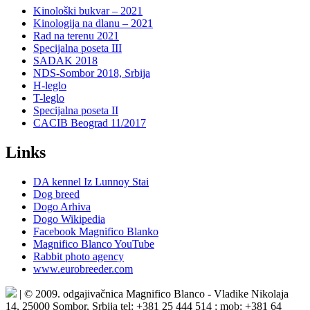
Kinološki bukvar – 2021
Kinologija na dlanu – 2021
Rad na terenu 2021
Specijalna poseta III
SADAK 2018
NDS-Sombor 2018, Srbija
H-leglo
T-leglo
Specijalna poseta II
CACIB Beograd 11/2017
Links
DA kennel Iz Lunnoy Stai
Dog breed
Dogo Arhiva
Dogo Wikipedia
Facebook Magnifico Blanko
Magnifico Blanco YouTube
Rabbit photo agency
www.eurobreeder.com
| © 2009. odgajivačnica Magnifico Blanco - Vladike Nikolaja
14, 25000 Sombor, Srbija tel: +381 25 444 514 ; mob: +381 64