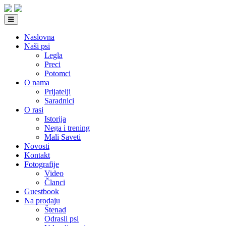
Naslovna
Naši psi
Legla
Preci
Potomci
O nama
Prijatelji
Saradnici
O rasi
Istorija
Nega i trening
Mali Saveti
Novosti
Kontakt
Fotografije
Video
Članci
Guestbook
Na prodaju
Štenad
Odrasli psi