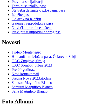
Pravilna socijalizacija
Termini sa izložbi pasa
Šta treba da znate o izložbama pasa
Izložbe pasa
Odlazak na izložbu
Gajenje i reprodukcija pasa
Novi član porodice – štene
Pravi put u kupovini dobrog psa
Novosti
Trofeo Montenegro
Humanitarna izložba pasa, Čelarevo, Srbija
CAC Zmajevo, Srbija
CAC Sombor, Srbija 2023
Pre 20 godina…
Novi kontakt mail
Srećna Nova 2023.godina!
Samson Magnifico Blanco
Samurai Magnifico Blanco
Sena Magnifico Blanco
Foto Albumi