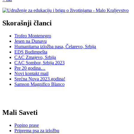
Skorašnji članci
Trofeo Montenegro
Jesen na Dunavu
Humanitarna izložba pasa, Čelarevo, Srbija
EDS Budimpešta
CAC Zmajevo, Srbija
CAC Sombor, Srbija 2023
Pre 20 godina…
Novi kontakt mail
Srećna Nova 2023.godina!
Samson Magnifico Blanco
Mali Saveti
Popino prase
Priprema psa za izložbu