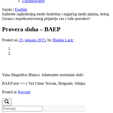
Udomljavanje
Srpski
|
English
Izaberite najhrabrijeg među hrabrima i najjačeg među jakima, belog
čuvara i neprikosnovenog prijatelja vas i vaše porodice!
Provera sluha – BAEP
Posted on
23. januara 2015.
by
Blanka Lazic
Previous
Next
Yana Magnifico Blanco -bilateralno normalan sluh!
BAEP test +/+ ( Vet Clinic Novak, Belgrade, Srbija)
Posted in
Novosti