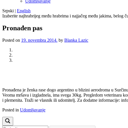
Udomljavanje
Srpski
|
English
Izaberite najhrabrijeg među hrabrima i najjačeg među jakima, belog ču
Pronađen pas
Posted on
19. novembra 2014.
by
Blanka Lazic
Previous
Next
Pronađena je ženka rase dogo argentino u blizini aerodroma u Surčinu
Veoma mršava i izgladnela, ima svega 30kg. Pregledom veterinara konst
i plemenita. Traži se vlasnik ili udomitelj. Za dodatne informacije: 
Posted in
Udomljavanje