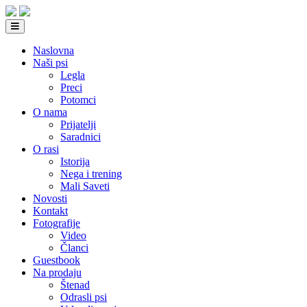
Naslovna
Naši psi
Legla
Preci
Potomci
O nama
Prijatelji
Saradnici
O rasi
Istorija
Nega i trening
Mali Saveti
Novosti
Kontakt
Fotografije
Video
Članci
Guestbook
Na prodaju
Štenad
Odrasli psi