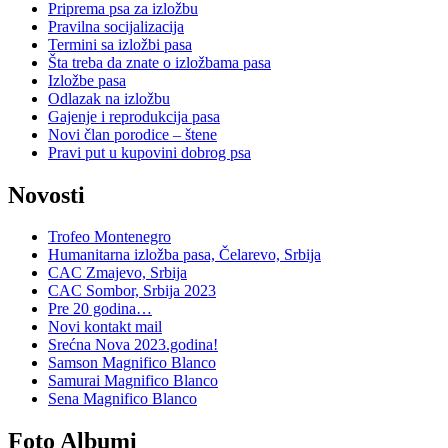
Priprema psa za izložbu
Pravilna socijalizacija
Termini sa izložbi pasa
Šta treba da znate o izložbama pasa
Izložbe pasa
Odlazak na izložbu
Gajenje i reprodukcija pasa
Novi član porodice – štene
Pravi put u kupovini dobrog psa
Novosti
Trofeo Montenegro
Humanitarna izložba pasa, Čelarevo, Srbija
CAC Zmajevo, Srbija
CAC Sombor, Srbija 2023
Pre 20 godina…
Novi kontakt mail
Srećna Nova 2023.godina!
Samson Magnifico Blanco
Samurai Magnifico Blanco
Sena Magnifico Blanco
Foto Albumi