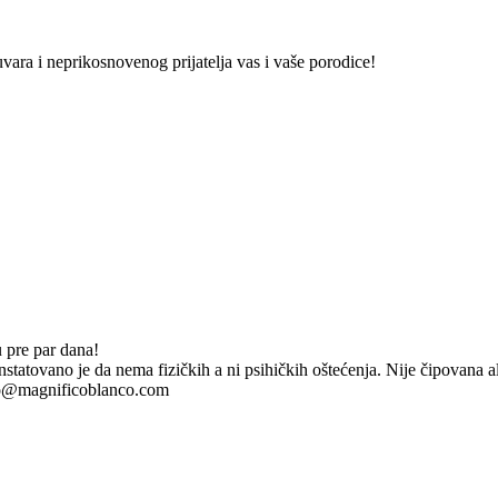
vara i neprikosnovenog prijatelja vas i vaše porodice!
 pre par dana!
atovano je da nema fizičkih a ni psihičkih oštećenja. Nije čipovana al
info@magnificoblanco.com