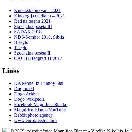
Kinološki bukvar – 2021
Kinologija na dlanu – 2021
Rad na terenu 2021
Specijalna poseta III
SADAK 2018
NDS-Sombor 2018, Srbija
H-leglo
T-leglo
Specijalna poseta II
CACIB Beograd 11/2017
Links
DA kennel Iz Lunnoy Stai
Dog breed
Dogo Arhiva
Dogo Wikipedia
Facebook Magnifico Blanko
Magnifico Blanco YouTube
Rabbit photo agency
www.eurobreeder.com
| © 2009. odgajivačnica Magnifico Blanco - Vladike Nikolaja 14,