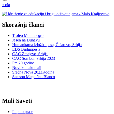
« okt
Skorašnji članci
Trofeo Montenegro
Jesen na Dunavu
Humanitarna izložba pasa, Čelarevo, Srbija
EDS Budimpešta
CAC Zmajevo, Srbija
CAC Sombor, Srbija 2023
Pre 20 godina…
Novi kontakt mail
Srećna Nova 2023.godina!
Samson Magnifico Blanco
Mali Saveti
Popino prase